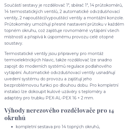
Součástí sestavy je rozdělovač 1", sběrač 1", 14 průtokoměrů,
14 termostatických ventilů, 2 automatické odvzdušňovací
ventily, 2 napouštěcí/vypouštěcí ventily a montážní konzole.
Průtokoměry umožňují přesné nastavení průtoku v každém
topném okruhu, což zajišťuje rovnoměrné vytápění všech
místností a přispívá k úspornému provozu celé otopné
soustavy.
Termostatické ventily jsou připraveny pro montáž
termoelektrických hlavic, takže rozdělovač lze snadno
zapojit do moderních systémů regulace podlahového
vytápění. Automatické odvzdušňovací ventily usnadňují
uvedení systému do provozu a zajišťují jeho
bezproblémovou funkci po dlouhou dobu. Pro kompletní
instalaci lze dokoupit kulové uzávěry s teploměry a
adaptéry pro trubku PEX-AL-PEX 16 × 2 mm.
Výhody nerezového rozdělovače pro 14
okruhů
kompletní sestava pro 14 topných okruhů,