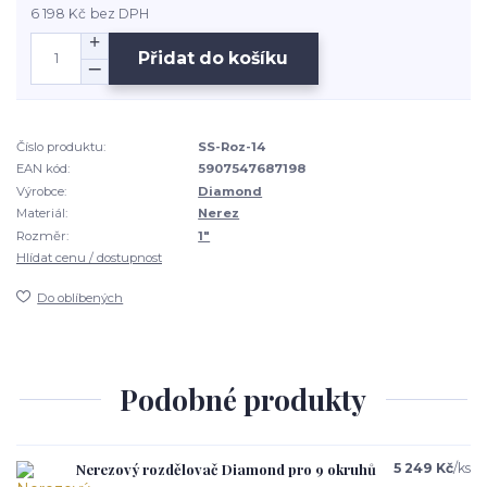
6 198 Kč
bez DPH
Přidat do košíku
Číslo produktu:
SS-Roz-14
EAN kód:
5907547687198
Výrobce:
Diamond
Materiál:
Nerez
Rozměr:
1"
Hlídat cenu / dostupnost
Do oblíbených
Podobné produkty
Nerezový rozdělovač Diamond pro 9 okruhů
5 249 Kč
/
ks