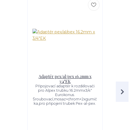
Adaptér pex/al/pex 16.2mm x
Kulové ko
3/4"EK
r
Připojovací adaptér k rozdělovači
Set kulovýc
pro Alpex trubku 16.2mmx3/4"
a s termom
Eurokonus.
kohou
Šroubovací,mosaz+chrom+2xgumič
termometr
ka,pro připojení trubek Pex-al-pex.
motýlkem
šroubením 
s červený
poch