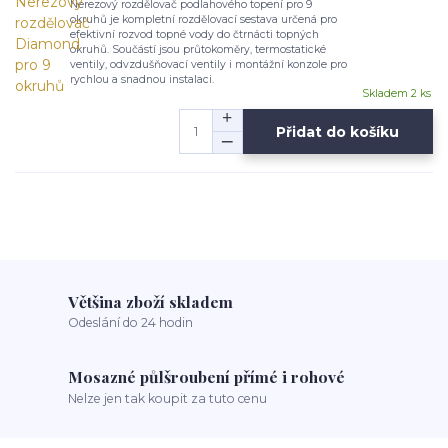
Nerezový rozdělovač podlahového topení pro 9
okruhů je kompletní rozdělovací sestava určená pro
efektivní rozvod topné vody do čtrnácti topných
okruhů. Součástí jsou průtokoměry, termostatické
ventily, odvzdušňovací ventily i montážní konzole pro
rychlou a snadnou instalaci.
Skladem 2 ks
Přidat do košíku
Většina zboží skladem
Odeslání do 24 hodin
Mosazné půlšroubení přímé i rohové
Nelze jen tak koupit za tuto cenu