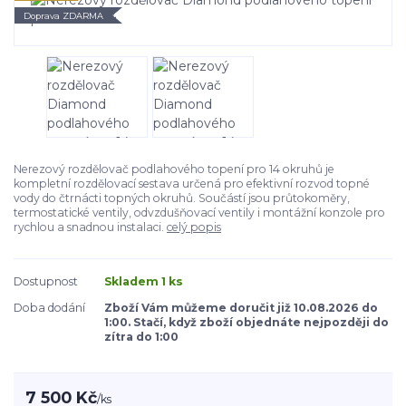
Doprava ZDARMA
Nerezový rozdělovač podlahového topení pro 14 okruhů je
kompletní rozdělovací sestava určená pro efektivní rozvod topné
vody do čtrnácti topných okruhů. Součástí jsou průtokoměry,
termostatické ventily, odvzdušňovací ventily i montážní konzole pro
rychlou a snadnou instalaci.
celý popis
Dostupnost
Skladem 1 ks
Doba dodání
Zboží Vám můžeme doručit již 10.08.2026 do
1:00. Stačí, když zboží objednáte nejpozději do
zítra do 1:00
7 500 Kč
/
ks