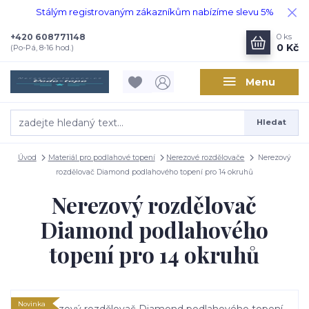
Stálým registrovaným zákazníkům nabízíme slevu 5%
+420 608771148
0
ks
0 Kč
(Po-Pá, 8-16 hod.)
Menu
Hledat
Úvod
Materiál pro podlahové topení
Nerezové rozdělovače
Nerezový
rozdělovač Diamond podlahového topení pro 14 okruhů
Nerezový rozdělovač
Diamond podlahového
topení pro 14 okruhů
Novinka