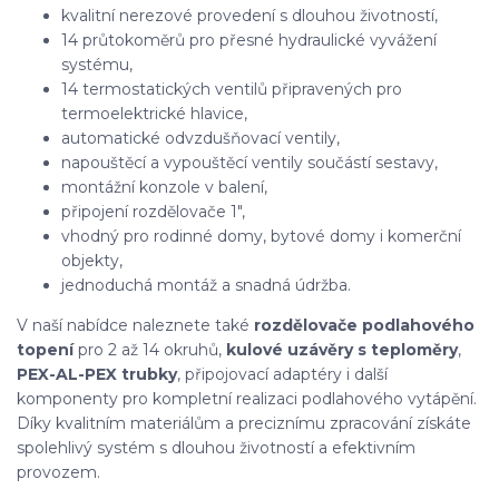
kvalitní nerezové provedení s dlouhou životností,
14 průtokoměrů pro přesné hydraulické vyvážení
systému,
14 termostatických ventilů připravených pro
termoelektrické hlavice,
automatické odvzdušňovací ventily,
napouštěcí a vypouštěcí ventily součástí sestavy,
montážní konzole v balení,
připojení rozdělovače 1",
vhodný pro rodinné domy, bytové domy i komerční
objekty,
jednoduchá montáž a snadná údržba.
V naší nabídce naleznete také
rozdělovače podlahového
topení
pro 2 až 14 okruhů,
kulové uzávěry s teploměry
,
PEX-AL-PEX trubky
, připojovací adaptéry i další
komponenty pro kompletní realizaci podlahového vytápění.
Díky kvalitním materiálům a preciznímu zpracování získáte
spolehlivý systém s dlouhou životností a efektivním
provozem.