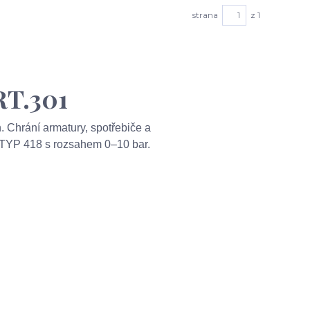
strana
z 1
RT.301
h. Chrání armatury, spotřebiče a
 TYP 418 s rozsahem 0–10 bar.