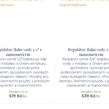
ulátor tlaku vody 1/2" s
Regulátor tlaku vody 3/
manometrem
manometrem
ní ventil 1/2"stabilizuje tlak
Redukční ventil 3/4" stabiliz
 instalaci a chrání armatury,
vody v instalaci a chrání ar
potřebiče i potrubí před
spotřebiče i potrubí př
zením způsobeným vysokým
poškozením způsobeným v
lísajícím tlakem. Vhodný pro
nebo kolísajícím tlakem. Vh
i komerční použití, s přesným
domácí i komerční použití, s
tavením a manometrem.
nastavením a manomet
Skladem 12 ks
Skladem 63 ks
519 Kč
539 Kč
/
ks
/
ks