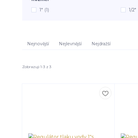
1"
(1)
1/2"
Nejnovější
Nejlevnější
Nejdražší
Zobrazuji 1-3 z 3