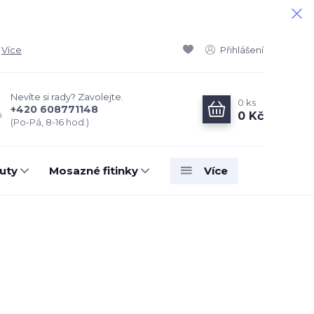
Více
Přihlášení
Nevíte si rady? Zavolejte.
0
ks
+420 608771148
0 Kč
(Po-Pá, 8-16 hod.)
uty
Mosazné fitinky
Více