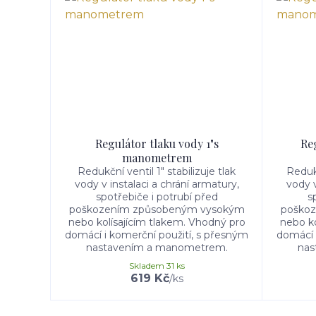
Regulátor tlaku vody 1"s
Reg
manometrem
Redukční ventil 1" stabilizuje tlak
Redukč
vody v instalaci a chrání armatury,
vody v
spotřebiče i potrubí před
s
poškozením způsobeným vysokým
poško
nebo kolísajícím tlakem. Vhodný pro
nebo ko
domácí i komerční použití, s přesným
domácí 
nastavením a manometrem.
nas
Skladem 31 ks
619 Kč
/
ks