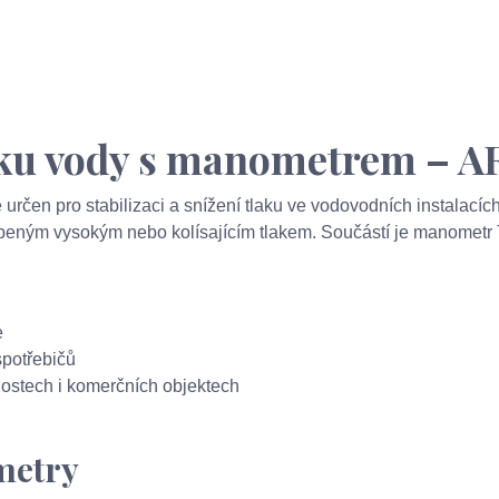
aku vody s manometrem – A
určen pro stabilizaci a snížení tlaku ve vodovodních instalacíc
beným vysokým nebo kolísajícím tlakem. Součástí je manometr
e
spotřebičů
nostech i komerčních objektech
metry