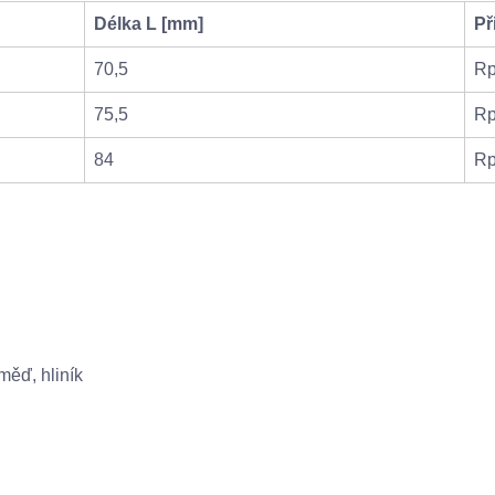
Délka L [mm]
Př
70,5
Rp
75,5
Rp
84
Rp
ěď, hliník