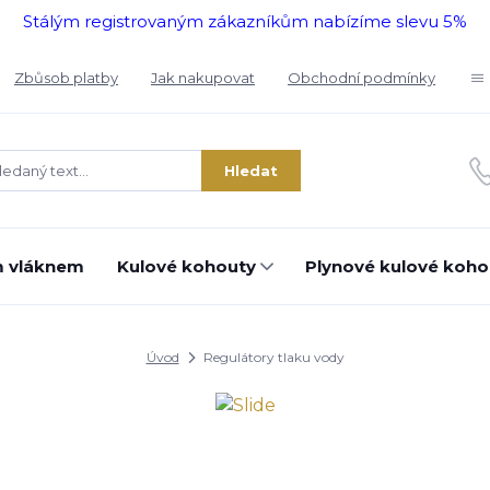
Stálým registrovaným zákazníkům nabízíme slevu 5%
Zbůsob platby
Jak nakupovat
Obchodní podmínky
Hledat
m vláknem
Kulové kohouty
Plynové kulové koho
Úvod
Regulátory tlaku vody