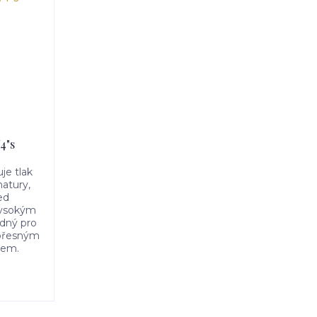
4"s
uje tlak
matury,
ed
ysokým
odný pro
 přesným
rem.