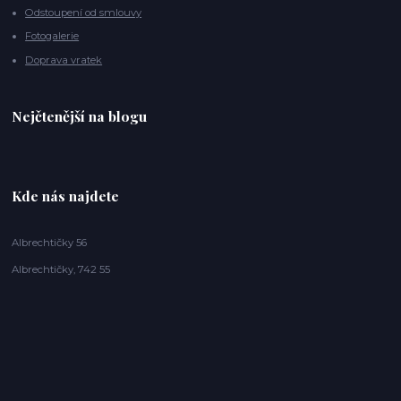
Odstoupení od smlouvy
Fotogalerie
Doprava vratek
Nejčtenější na blogu
Kde nás najdete
Albrechtičky 56
Albrechtičky, 742 55