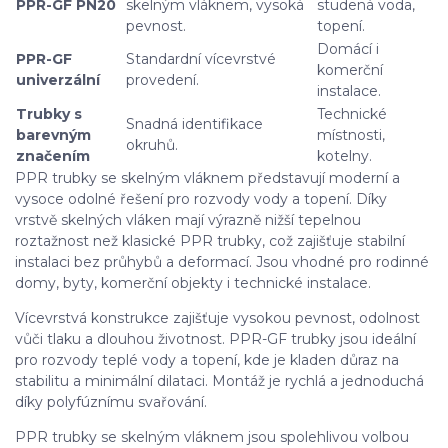
PPR-GF PN20
skelným vláknem, vysoká
studená voda,
pevnost.
topení.
Domácí i
PPR-GF
Standardní vícevrstvé
komerční
univerzální
provedení.
instalace.
Trubky s
Technické
Snadná identifikace
barevným
místnosti,
okruhů.
značením
kotelny.
PPR trubky se skelným vláknem představují moderní a
vysoce odolné řešení pro rozvody vody a topení. Díky
vrstvě skelných vláken mají výrazně nižší tepelnou
roztažnost než klasické PPR trubky, což zajišťuje stabilní
instalaci bez průhybů a deformací. Jsou vhodné pro rodinné
domy, byty, komerční objekty i technické instalace.
Vícevrstvá konstrukce zajišťuje vysokou pevnost, odolnost
vůči tlaku a dlouhou životnost. PPR-GF trubky jsou ideální
pro rozvody teplé vody a topení, kde je kladen důraz na
stabilitu a minimální dilataci. Montáž je rychlá a jednoduchá
díky polyfúznímu svařování.
PPR trubky se skelným vláknem jsou spolehlivou volbou