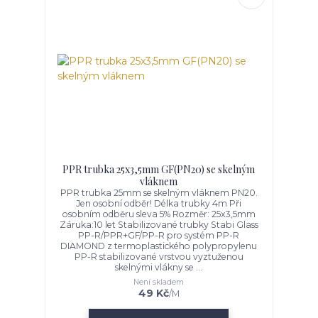
PPR trubka 25x3,5mm GF(PN20) se skelným
vláknem
PPR trubka 25mm se skelným vláknem PN20.
Jen osobní odběr! Délka trubky 4m Při
osobním odběru sleva 5% Rozměr: 25x3,5mm
Záruka:10 let Stabilizované trubky Stabi Glass
PP-R/PPR+GF/PP-R pro systém PP-R
DIAMOND z termoplastického polypropylenu
PP-R stabilizované vrstvou vyztuženou
skelnými vlákny se ...
Není skladem
49 Kč
/
M