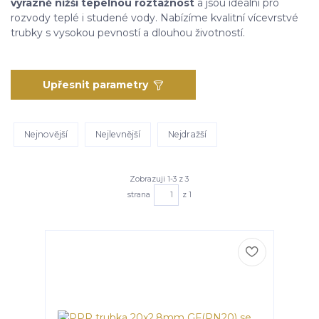
výrazně nižší tepelnou roztažnost
a jsou ideální pro
rozvody teplé i studené vody. Nabízíme kvalitní vícevrstvé
trubky s vysokou pevností a dlouhou životností.
Upřesnit parametry
Nejnovější
Nejlevnější
Nejdražší
Zobrazuji 1-3 z 3
strana
z 1