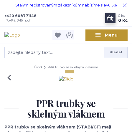
Stálým registrovaným zákazníkům nabízíme slevu 5%
+420 608771148
0
ks
0 Kč
(Po-Pá, 8-16 hod.)
Menu
Hledat
Úvod
PPR trubky se sklelným vláknem
PPR trubky se
sklelným vláknem
PPR trubky se skelným vláknem (STABI/GF) mají