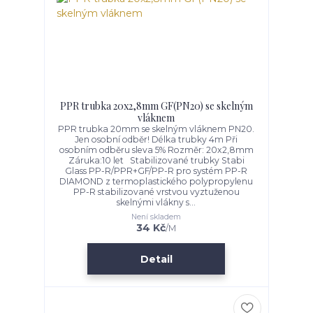
PPR trubka 20x2,8mm GF(PN20) se skelným
vláknem
PPR trubka 20mm se skelným vláknem PN20.
Jen osobní odběr! Délka trubky 4m Při
osobním odběru sleva 5% Rozměr: 20x2,8mm
Záruka:10 let Stabilizované trubky Stabi
Glass PP-R/PPR+GF/PP-R pro systém PP-R
DIAMOND z termoplastického polypropylenu
PP-R stabilizované vrstvou vyztuženou
skelnými vlákny s...
Není skladem
34 Kč
/
M
Detail