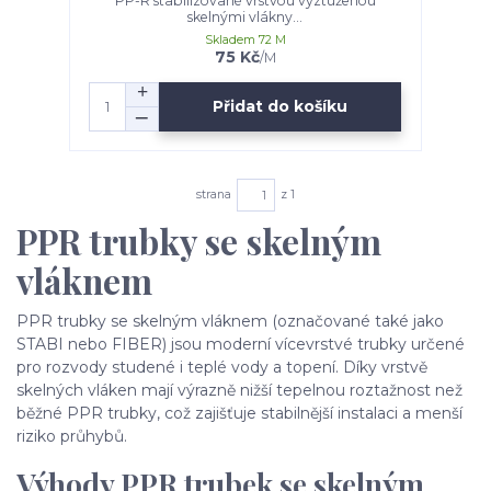
PP-R stabilizované vrstvou vyztuženou
skelnými vlákny...
Skladem 72 M
75 Kč
/
M
Přidat do košíku
strana
z 1
PPR trubky se skelným
vláknem
PPR trubky se skelným vláknem (označované také jako
STABI nebo FIBER) jsou moderní vícevrstvé trubky určené
pro rozvody studené i teplé vody a topení. Díky vrstvě
skelných vláken mají výrazně nižší tepelnou roztažnost než
běžné PPR trubky, což zajišťuje stabilnější instalaci a menší
riziko průhybů.
Výhody PPR trubek se skelným