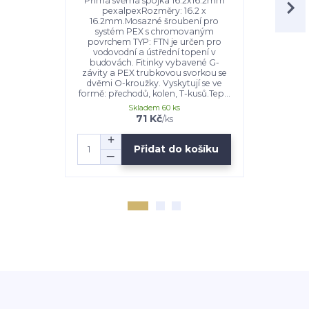
Přímá svěrná spojka 16.2x16.2mm
Vícevrstvá 
pexalpexRozměry: 16.2 x
mm v 6mm PE
16.2mm.Mosazné šroubení pro
rozvody 
systém PEX s chromovaným
vysokou t
povrchem TYP: FTN je určen pro
hliníkové v
vodovodní a ústřední topení v
dlouhou 
budovách. Fitinky vybavené G-
podlahové
závity a PEX trubkovou svorkou se
studenou a t
dvěmi O-kroužky. Vyskytují se ve
formě: přechodů, kolen, T-kusů.Tep...
Skladem 60 ks
Uš
1 750 Kč
71 Kč
/
ks
Přidat do košíku