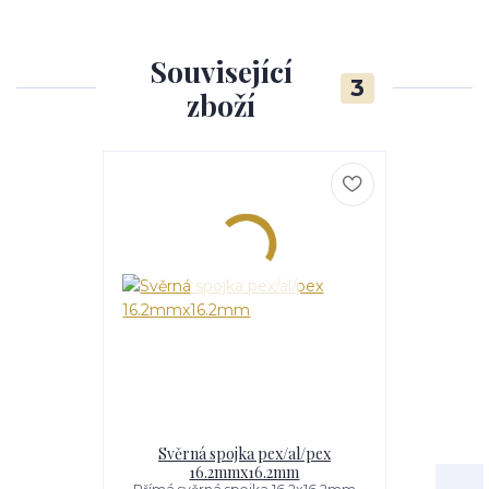
Související
3
zboží
Akce
Novinka
Svěrná spojka pex/al/pex
Trubka pex
16.2mmx16.2mm