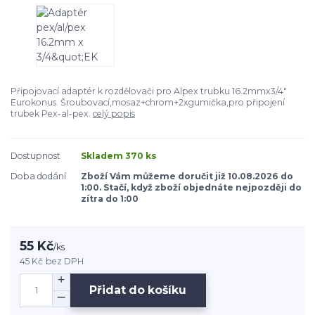
Připojovací adaptér k rozdělovači pro Alpex trubku 16.2mmx3/4"
Eurokonus. Šroubovací,mosaz+chrom+2xgumička,pro připojení
trubek Pex-al-pex.
celý popis
Dostupnost
Skladem 370 ks
Doba dodání
Zboží Vám můžeme doručit již 10.08.2026 do
1:00. Stačí, když zboží objednáte nejpozději do
zítra do 1:00
55 Kč
/
ks
45 Kč
bez DPH
Přidat do košíku