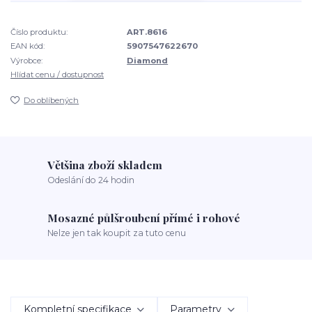
Číslo produktu:
ART.8616
EAN kód:
5907547622670
Výrobce:
Diamond
Hlídat cenu / dostupnost
Do oblíbených
Většina zboží skladem
Odeslání do 24 hodin
Mosazné půlšroubení přímé i rohové
Nelze jen tak koupit za tuto cenu
Kompletní specifikace
Parametry