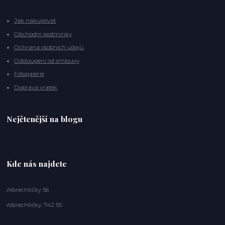
Jak nakupovat
Obchodní podmínky
Ochrana osobních údajů
Odstoupení od smlouvy
Fotogalerie
Doprava vratek
Nejčtenější na blogu
Kde nás najdete
Albrechtičky 56
Albrechtičky, 742 55