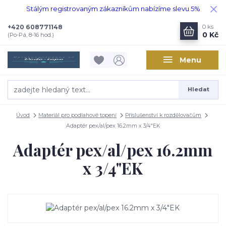
Stálým registrovaným zákazníkům nabízíme slevu 5%
+420 608771148
0
ks
0 Kč
(Po-Pá, 8-16 hod.)
Menu
Hledat
Úvod
Materiál pro podlahové topení
Příslušenství k rozdělovačům
Adaptér pex/al/pex 16.2mm x 3/4"EK
Adaptér pex/al/pex 16.2mm
x 3/4"EK