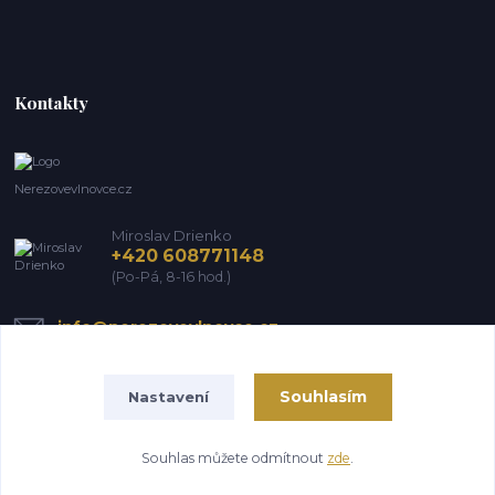
Kontakty
Nerezovevlnovce.cz
Miroslav Drienko
+420 608771148
(Po-Pá, 8-16 hod.)
info@nerezovevlnovce.cz
Souhlasím
Nastavení
Souhlas můžete odmítnout
zde
.
Vytvořeno na
Eshop-rychle.cz