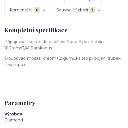
Komentáře
0
Související zboží
3
Kompletní specifikace
Připojovací adaptér k rozdělovači pro Alpex trubku
16.2mmx3/4" Eurokonus.
Šroubovací,mosaz+chrom+2xgumička,pro připojení trubek
Pex-al-pex.
Parametry
Výrobce
Diamond