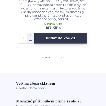
1.4301 (Něm.) / AISI 304 (USA) / ČSN 17240, 17241
(ČR) Tzv. potravinářská nerez. Praktické využití
v gastronomii, externí architektura, vodárny,
čističky odpadních vod, masný, mlékárenský,
pivovarnický průmysl, ve zdravotnictví,
ozdobné prvky, zábradlí...
Skladem 20 ks
167 Kč
/
ks
Přidat do košíku
strana
z 1
Většina zboží skladem
Odeslání do 24 hodin
Mosazné půlšroubení přímé i rohové