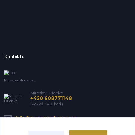
Kontakty
Nerezovevlnovce.cz
Miroslav Drienko
+420 608771148
(Po-Pá, 8-16 hod.)
info@nerezovevlnovce.cz