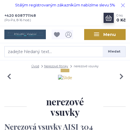
Stálým registrovaným zákazníkům nabízíme slevu 5%
+420 608771148
0
ks
0 Kč
(Po-Pá, 8-16 hod.)
Menu
Hledat
Úvod
Nerezové fitinky
nerezové vsuvky
nerezové
vsuvky
Nerezová vsuvky AISI 304