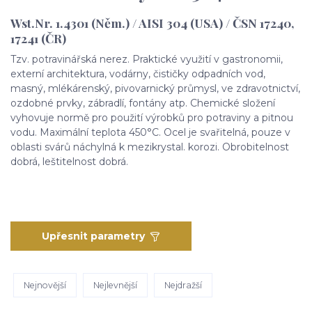
Wst.Nr. 1.4301 (Něm.) / AISI 304 (USA) / ČSN 17240,
17241 (ČR)
Tzv. potravinářská nerez. Praktické využití v gastronomii,
externí architektura, vodárny, čističky odpadních vod,
masný, mlékárenský, pivovarnický průmysl, ve zdravotnictví,
ozdobné prvky, zábradlí, fontány atp. Chemické složení
vyhovuje normě pro použití výrobků pro potraviny a pitnou
vodu. Maximální teplota 450°C. Ocel je svařitelná, pouze v
oblasti svárů náchylná k mezikrystal. korozi. Obrobitelnost
dobrá, leštitelnost dobrá.
Upřesnit parametry
Nejnovější
Nejlevnější
Nejdražší