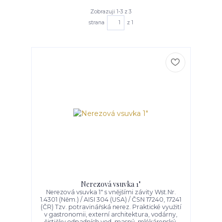
Zobrazuji 1-3 z 3
strana
z 1
Nerezová vsuvka 1"
Nerezová vsuvka 1" s vnějšími závity Wst.Nr.
1.4301 (Něm.) / AISI 304 (USA) / ČSN 17240, 17241
(ČR) Tzv. potravinářská nerez. Praktické využití
v gastronomii, externí architektura, vodárny,
čističky odpadních vod, masný, mlékárenský,