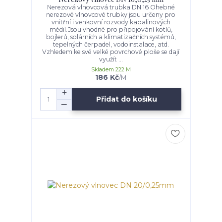
Nerezová vlnovcová trubka DN 16 Ohebné
nerezové vlnovcové trubky jsou určeny pro
vnitřní i venkovní rozvody kapalinových
médií.Jsou vhodné pro připojování kotlů,
bojlerů, solárních a klimatizačních systémů,
tepelných čerpadel, vodoinstalace, atd.
Vzhledem ke své velké povrchové ploše se dají
využít ...
Skladem 222 M
186 Kč
/
M
Přidat do košíku