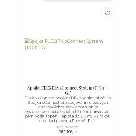
Spojka FLEXIRA xConnect System (T)G 1" -
G1"
Flexira xConnect spojka (T)1"x 1"venkovní závity
Spojka xConnect pro spojování nerezových
vlnovcových trubek v potrubním
systému pomocí plochého těsnění. Univerzální
plyn, voda, topení. Teplota do 200°C S širokou
dosedací plochou Rozměr 1"x 1"
Není skladem
161 Kč
/
ks