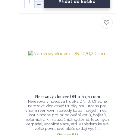
Přidat do košíku
Nerezový vlnovec DN 10/0,20 mm
Nerezová vlnovcová trubka DN 10. Ohebné
nerezové vlnovcové trubky jsou určeny pro
vnitřní i venkovní rozvody kapalinových médií.
Jsou vhodné pro připojování kotlů, bojlerů,
solárních a klimatizačních systémů, tepelných
čerpadel, vodoinstalace, atd. Vzhledem ke své
velké povrchové ploše se dají využí...
Skladem 11 M