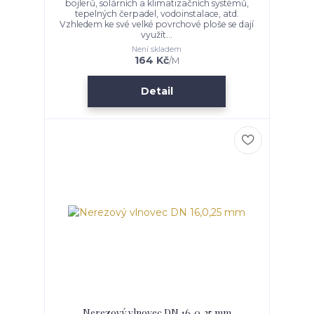
bojlerů, solárních a klimatizačních systémů,
tepelných čerpadel, vodoinstalace, atd.
Vzhledem ke své velké povrchové ploše se dají
využít...
Není skladem
164 Kč
/
M
Detail
Nerezový vlnovec DN 16,0,25 mm