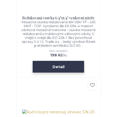
Redukovaná vsuvka 6/4"x5/4" venkovní závity
Mosazná vsuvka redukovaná 6/4"x5/4" FF – 245
MMT - TOP. Vyrobeno dle EN 1254-4 masivní
závitová mosazná tvarovka – vsuvka mosazná
redukovaná s trubkovými válcovými závity G
vnější x vnější dle ISO 228-1. Bez povrchové
úpravy.S.V.I.S. Trade a.s. - český výrobce fitinek
je držitelem certifikátů ISO 90...
Není skladem
198 Kč
/
ks
Detail