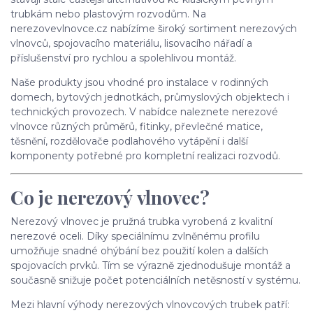
trubkám nebo plastovým rozvodům. Na
nerezovevlnovce.cz nabízíme široký sortiment nerezových
vlnovců, spojovacího materiálu, lisovacího nářadí a
příslušenství pro rychlou a spolehlivou montáž.
Naše produkty jsou vhodné pro instalace v rodinných
domech, bytových jednotkách, průmyslových objektech i
technických provozech. V nabídce naleznete nerezové
vlnovce různých průměrů, fitinky, převlečné matice,
těsnění, rozdělovače podlahového vytápění i další
komponenty potřebné pro kompletní realizaci rozvodů.
Co je nerezový vlnovec?
Nerezový vlnovec je pružná trubka vyrobená z kvalitní
nerezové oceli. Díky speciálnímu zvlněnému profilu
umožňuje snadné ohýbání bez použití kolen a dalších
spojovacích prvků. Tím se výrazně zjednodušuje montáž a
současně snižuje počet potenciálních netěsností v systému.
Mezi hlavní výhody nerezových vlnovcových trubek patří: