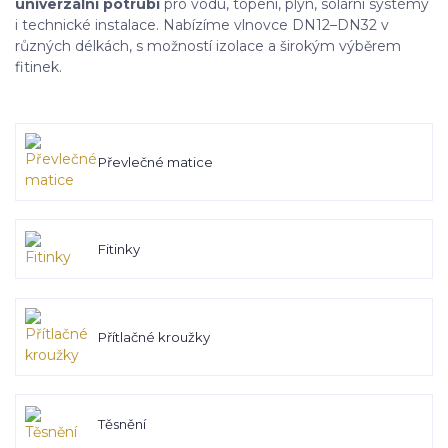
univerzální potrubí
pro vodu, topení, plyn, solární systémy
i technické instalace. Nabízíme vlnovce DN12–DN32 v
různých délkách, s možností izolace a širokým výběrem
fitinek.
Převlečné matice
Fitinky
Přítlačné kroužky
Těsnění