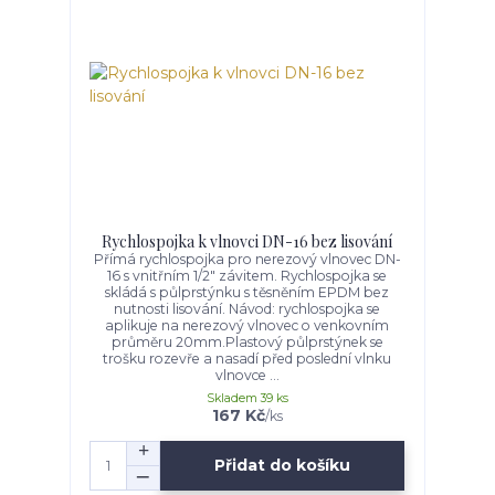
Rychlospojka k vlnovci DN-16 bez lisování
Přímá rychlospojka pro nerezový vlnovec DN-
16 s vnitřním 1/2" závitem. Rychlospojka se
skládá s půlprstýnku s těsněním EPDM bez
nutnosti lisování. Návod: rychlospojka se
aplikuje na nerezový vlnovec o venkovním
průměru 20mm.Plastový půlprstýnek se
trošku rozevře a nasadí před poslední vlnku
vlnovce ...
Skladem 39 ks
167 Kč
/
ks
Přidat do košíku