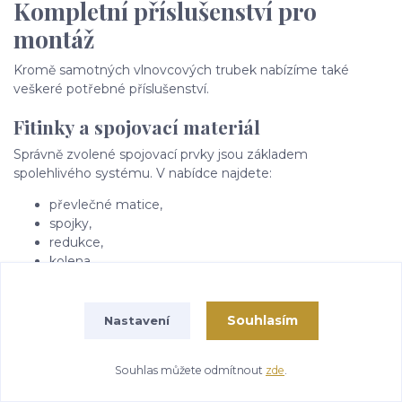
Kompletní příslušenství pro
montáž
Kromě samotných vlnovcových trubek nabízíme také
veškeré potřebné příslušenství.
Fitinky a spojovací materiál
Správně zvolené spojovací prvky jsou základem
spolehlivého systému. V nabídce najdete:
převlečné matice,
spojky,
redukce,
kolena,
přechodové fitinky,
těsnění.
Souhlasím
Nastavení
Lisovací nářadí
Pro profesionální montáž dodáváme ruční lisy a další
Souhlas můžete odmítnout
zde
.
nástroje určené pro vytváření pevných a bezpečných spojů.