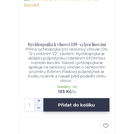
Rychlospojka k vlnovci DN-12 bez lisování
Přímá rychlospojka pro nerezový vlnovec DN-
12 s vnitřním 1/2" závitem. Rychlospojka se
skládá s půlprstýnku s těsněním EPDM bez
nutnosti lisování. Návod: rychlospojka se
aplikuje na nerezový vlnovec o venkovním
průměru 15,6mm.Plastový půlprstýnek se
trošku rozevře a nasadí před poslední vlnku
vlnovc...
Skladem 1 ks
135 Kč
/
ks
Přidat do košíku