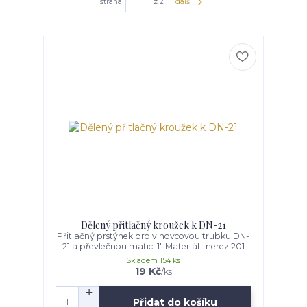
strana
z 2
další
Dělený přitlačný kroužek k DN-21
Přitlačný prstýnek pro vlnovcovou trubku DN-
21 a převlečnou matici 1" Materiál : nerez 201
Skladem 154 ks
19 Kč
/
ks
Přidat do košíku