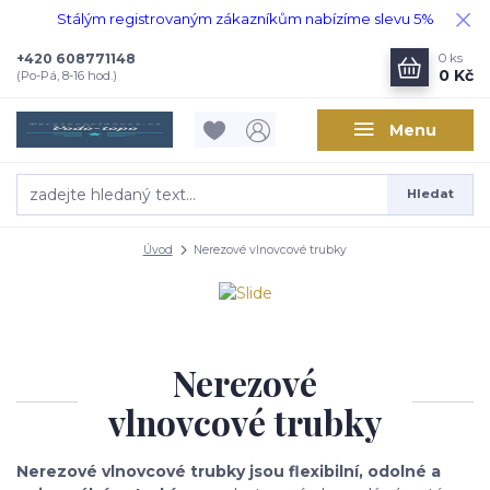
Stálým registrovaným zákazníkům nabízíme slevu 5%
+420 608771148
0
ks
0 Kč
(Po-Pá, 8-16 hod.)
Menu
Hledat
Úvod
Nerezové vlnovcové trubky
Nerezové
vlnovcové trubky
Nerezové vlnovcové trubky jsou flexibilní, odolné a