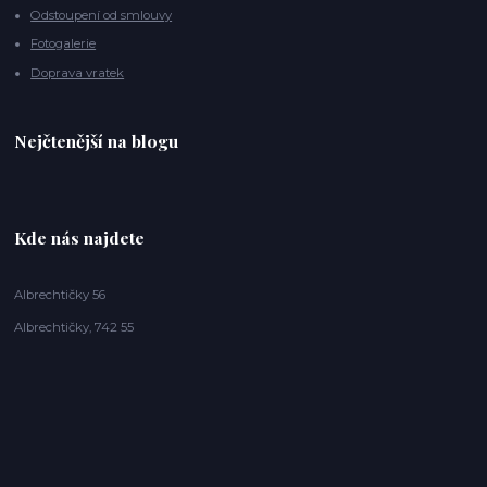
Odstoupení od smlouvy
Fotogalerie
Doprava vratek
Nejčtenější na blogu
Kde nás najdete
Albrechtičky 56
Albrechtičky, 742 55