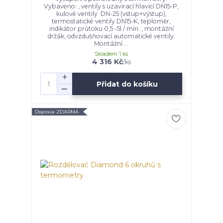
Vybaveno: , ventily s uzavirací hlavicí DN15-P,
kulové ventily DN-25 (vstup+výstup),
termostatické ventily DN15-K, teploměr,
indikátor průtoku 0,5 -5l / min. , montážní
držák, odvzdušňovací automatické ventily.
Montážní ...
Skladem 1 ks
4 316 Kč
/
ks
Přidat do košíku
Doprava ZDARMA