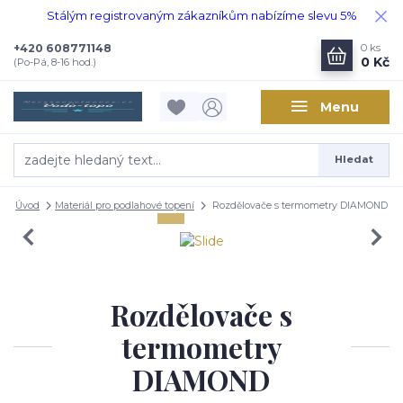
Stálým registrovaným zákazníkům nabízíme slevu 5%
+420 608771148
0
ks
0 Kč
(Po-Pá, 8-16 hod.)
Menu
Hledat
Úvod
Materiál pro podlahové topení
Rozdělovače s termometry DIAMOND
Rozdělovače s
termometry
DIAMOND