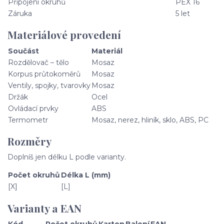
Připojení okruhů
PEX 16
Záruka
5 let
Materiálové provedení
Součást
Materiál
Rozdělovač – tělo
Mosaz
Korpus průtokoměrů
Mosaz
Ventily, spojky, tvarovky
Mosaz
Držák
Ocel
Ovládací prvky
ABS
Termometr
Mosaz, nerez, hliník, sklo, ABS, PC
Rozměry
Doplníš jen délku L podle varianty.
Počet okruhů
Délka L (mm)
[X]
[L]
Varianty a EAN