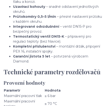
tlaku a korozi.
Uzavírací kohouty
– snadné odstavení jednotlivých
okruhů.
Průtokoměry 0,5–5 l/min
– přesné nastavení průtoku
v každém okruhu.
Integrované odvzdušnění
– ventil DN15-P pro
bezpečný provoz.
Termostatický ventil DN15-K
– připravený pro
regulaci teploty (bez hlavice).
Kompletní příslušenství
– montážní držák, připojení
PEX 16, instalační spojky.
Garanční jistota 5 let
– potvrzená výrobcem
Diamond.
Technické parametry rozdělovačů
Provozní hodnoty
Parametr
Hodnota
Maximální pracovní tlak
≤ 6 bar
Maximální pracovní
≤ 70 °C