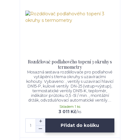
Rozdělovač podlahového topení 3 okruhy s
termometry
Mosazná sestava rozdělovače pro podlahové
vytápění s třema okruhy s uzavíracími
kohouty. Vybaveno: , ventily s uzavirací hlavicí
DN15-P, kulové ventily DN-25 (vstup+výstup),
termostatické ventily DN15-K, teploměr,
indikátor průtoku 0,5 -5l / min. , montážní
držák, odvzdušňovací automatické ventily....
Skladem 1 ks
3 011 Kč
/
ks
Přidat do košíku