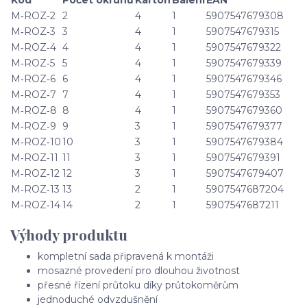
Kód
Počet okruhů
Karton
Balení
EAN
M‑ROZ‑2
2
4
1
5907547679308
M‑ROZ‑3
3
4
1
5907547679315
M‑ROZ‑4
4
4
1
5907547679322
M‑ROZ‑5
5
4
1
5907547679339
M‑ROZ‑6
6
4
1
5907547679346
M‑ROZ‑7
7
4
1
5907547679353
M‑ROZ‑8
8
4
1
5907547679360
M‑ROZ‑9
9
3
1
5907547679377
M‑ROZ‑10
10
3
1
5907547679384
M‑ROZ‑11
11
3
1
5907547679391
M‑ROZ‑12
12
3
1
5907547679407
M‑ROZ‑13
13
2
1
5907547687204
M‑ROZ‑14
14
2
1
5907547687211
Výhody produktu
kompletní sada připravená k montáži
mosazné provedení pro dlouhou životnost
přesné řízení průtoku díky průtokoměrům
jednoduché odvzdušnění