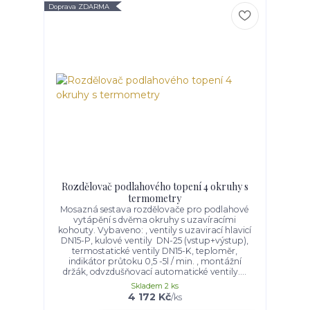
Doprava ZDARMA
Rozdělovač podlahového topení 4 okruhy s
termometry
Mosazná sestava rozdělovače pro podlahové
vytápění s dvěma okruhy s uzavíracími
kohouty. Vybaveno: , ventily s uzavirací hlavicí
DN15-P, kulové ventily DN-25 (vstup+výstup),
termostatické ventily DN15-K, teploměr,
indikátor průtoku 0,5 -5l / min. , montážní
držák, odvzdušňovací automatické ventily....
Skladem 2 ks
4 172 Kč
/
ks