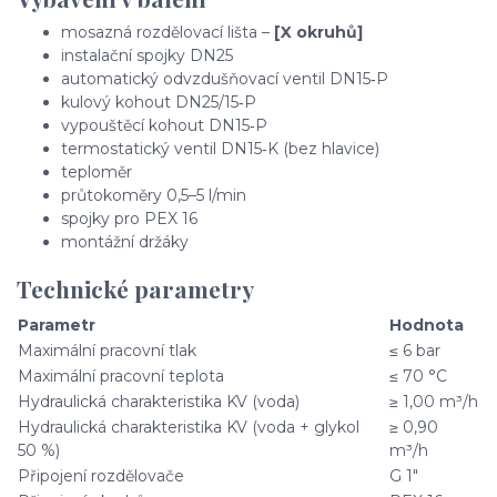
mosazná rozdělovací lišta –
[X okruhů]
instalační spojky DN25
automatický odvzdušňovací ventil DN15‑P
kulový kohout DN25/15‑P
vypouštěcí kohout DN15‑P
termostatický ventil DN15‑K (bez hlavice)
teploměr
průtokoměry 0,5–5 l/min
spojky pro PEX 16
montážní držáky
Technické parametry
Parametr
Hodnota
Maximální pracovní tlak
≤ 6 bar
Maximální pracovní teplota
≤ 70 °C
Hydraulická charakteristika KV (voda)
≥ 1,00 m³/h
Hydraulická charakteristika KV (voda + glykol
≥ 0,90
50 %)
m³/h
Připojení rozdělovače
G 1"