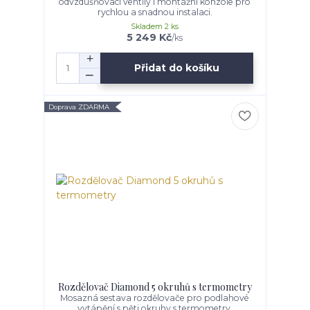
odvzdušňovací ventily i montážní konzole pro
rychlou a snadnou instalaci.
Skladem 2 ks
5 249 Kč
/
ks
Přidat do košíku
Doprava ZDARMA
Rozdělovač Diamond 5 okruhů s termometry
Mosazná sestava rozdělovače pro podlahové
vytápění s pěti okruhy s termometry.