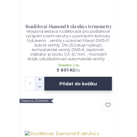
Rozdělovač Diamond 8 okruhů s termometry
Mosazná sestava rozdělovače pro podlahové
vytápění s osmi okruhy s uzavíracími kohouty.
Vybaveno: , ventily s uzavirací hlavicí DN15-P,
kulové ventily DN-25 (vstup+výstup),
termostatické ventily DN15-K, teploměr,
indikátor průtoku 0,5 -5l / min. , montážní
držák, odvzdušňovací automatické ventily. ...
Skladem 2 ks
5 601 Kč
/
ks
Přidat do košíku
Doprava ZDARMA