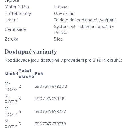
teplota
Materiál těla
Mosaz
Průtokoměry
0,5–5 l/min
Určení
Teplovodní podlahové vytápění
Systém S3 – stavební použití v
Certifikace
Polsku
Záruka
5 let
Dostupné varianty
Rozdělovače jsou dostupné v provedení pro 2 až 14 okruhů:
Počet
Model
EAN
okruhů
M-
2
5907547679308
ROZ-2
M-
3
5907547679315
ROZ-3
M-
4
5907547679322
ROZ-4
M-
5
5907547679339
ROZ-5