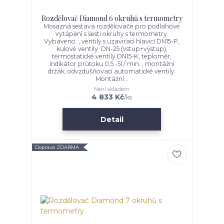
Rozdělovač Diamond 6 okruhů s termometry
Mosazná sestava rozdělovače pro podlahové
vytápění s šesti okruhy s termometry.
Vybaveno: , ventily s uzavirací hlavicí DN15-P,
kulové ventily DN-25 (vstup+výstup),
termostatické ventily DN15-K, teploměr,
indikátor průtoku 0,5 -5l / min. , montážní
držák, odvzdušňovací automatické ventily.
Montážní...
Není skladem
4 833 Kč
/
ks
Detail
Doprava ZDARMA