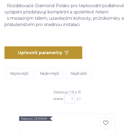
Rozdělovače Diamond Polsko pro teplovodní podlahové
vytápění představují kompletní a spolehlivé řešení
s mosazným tělem, uzavíracími kohouty, průtokoměry a
příslušenstvím pro snadnou instalaci.
Upřesnit parametry
Nejnovější
Nejlevnější
Nejdražší
Zobrazuji 1-13 z 13
strana
z 1
Doprava ZDARMA