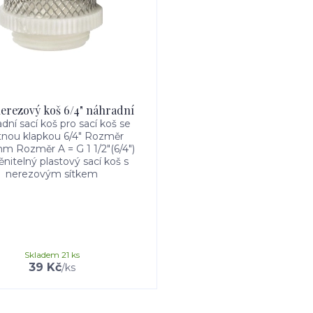
nerezový koš 6/4" náhradní
dní sací koš pro sací koš se
tnou klapkou 6/4" Rozměr
 Rozměr A = G 1 1/2"(6/4")
itelný plastový sací koš s
nerezovým sítkem
Skladem 21 ks
39 Kč
/
ks