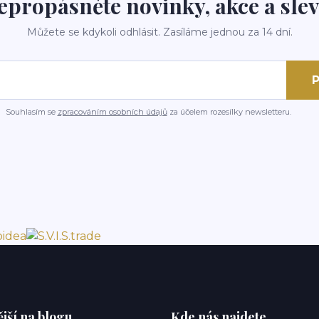
epropásněte novinky, akce a slev
Můžete se kdykoli odhlásit. Zasíláme jednou za 14 dní.
P
Souhlasím se
zpracováním osobních údajů
za účelem rozesílky newsletteru.
jší na blogu
Kde nás najdete