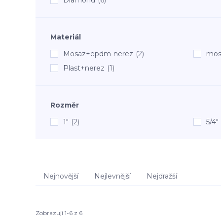
Materiál
Mosaz+epdm-nerez
(2)
mos
Plast+nerez
(1)
Rozměr
1"
(2)
5/4"
Nejnovější
Nejlevnější
Nejdražší
Zobrazuji 1-6 z 6