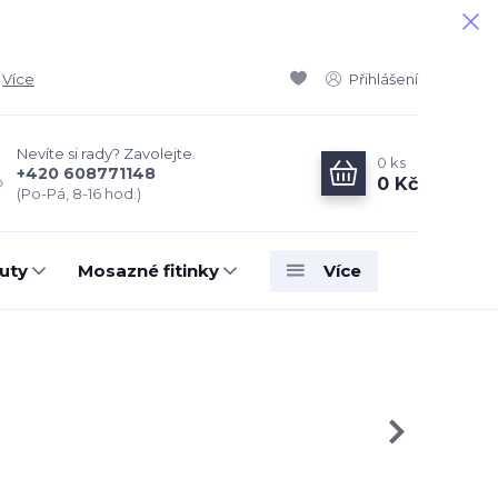
Více
Přihlášení
Nevíte si rady? Zavolejte.
0
ks
+420 608771148
0 Kč
(Po-Pá, 8-16 hod.)
uty
Mosazné fitinky
Více