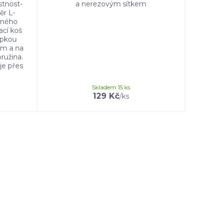
stnost-
a nerezovým sítkem
ěr L-
tného
ací koš
apkou
ím a na
pružina.
je přes
Skladem 15 ks
129 Kč
/
ks