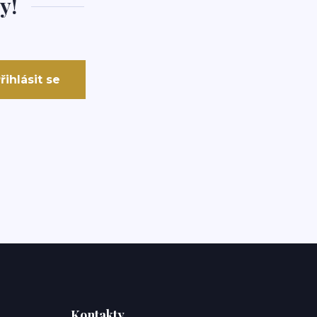
y!
řihlásit se
Kontakty