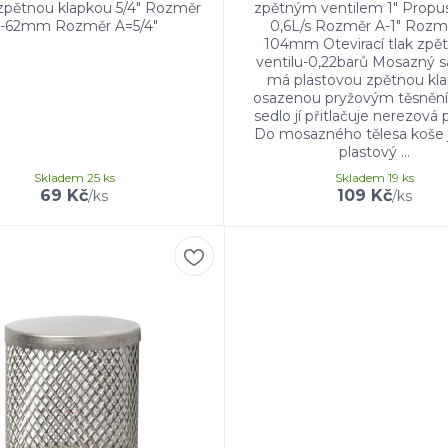
zpětnou klapkou 5/4" Rozměr
zpětným ventilem 1" Propu
-62mm Rozměr A=5/4"
0,6L/s Rozměr A-1" Rozm
104mm Otevirací tlak zpě
ventilu-0,22barů Mosazný s
má plastovou zpětnou kl
osazenou pryžovým těsněn
sedlo jí přitlačuje nerezová 
Do mosazného tělesa koše 
plastový ...
Skladem 25 ks
Skladem 19 ks
69 Kč
109 Kč
/
ks
/
ks