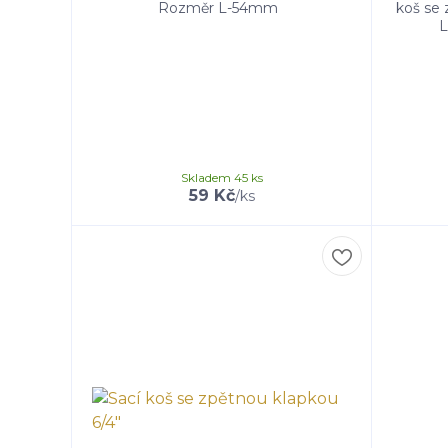
Rozměr L-54mm
koš se 
L
Skladem 45 ks
59 Kč
/
ks