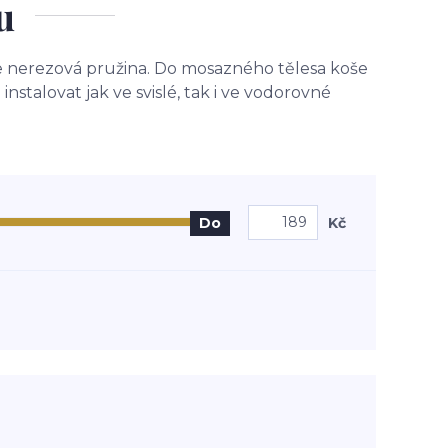
u
e nerezová pružina. Do mosazného tělesa koše
talovat jak ve svislé, tak i ve vodorovné
Kč
Do