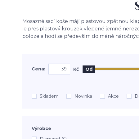
Mosazné sací koše májí plastovou zpětnou kla
je přes plastový kroužek vlepené jemné nerezov
poloze a hodí se především do méně náročnýc
Cena:
Kč
Od
Skladem
Novinka
Akce
D
Výrobce
Diamond
(6)