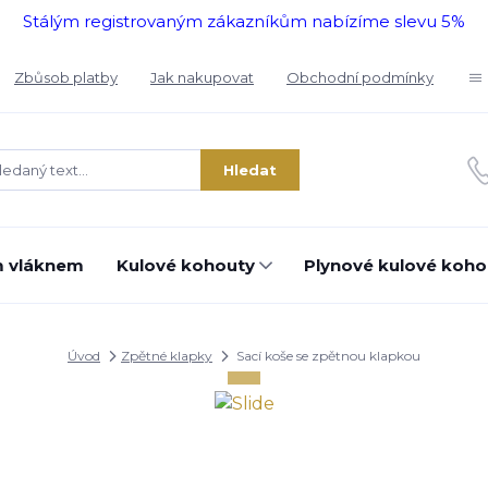
Stálým registrovaným zákazníkům nabízíme slevu 5%
Zbůsob platby
Jak nakupovat
Obchodní podmínky
Hledat
m vláknem
Kulové kohouty
Plynové kulové koho
Úvod
Zpětné klapky
Sací koše se zpětnou klapkou