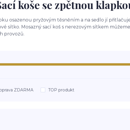
Sací koše se zpětnou klapko
pku osazenou pryžovým těsněním a na sedlo jí přitlačuj
é sítko. Mosazný sací koš s nerezovým sítkem můžeme ins
h provozů.
oprava ZDARMA
TOP produkt