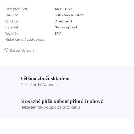
Číslo produktu:
ART.11-32
EAN kód:
5907547615023
Výrobce:
Diamond
Materiál:
Nerez+plast
Rozměr:
5/4"
Hlídat cenu / dostupnost
Do oblíbených
Většina zboží skladem
Odeslání do 24 hodin
Mosazné půlšroubení přímé i rohové
Nelze jen tak koupit za tuto cenu