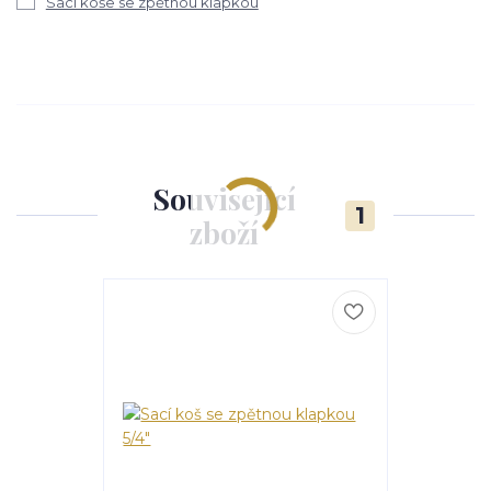
Sací koše se zpětnou klapkou
Související
1
zboží