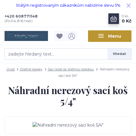
Stálým registrovaným zákazníkům nabízíme slevu 5%
+420 608771148
0
ks
0 Kč
(Po-Pá, 8-16 hod.)
Menu
Hledat
Úvod
Zpětné klapky
Sací koše se zpětnou klapkou
Náhradní nerezový
sací koš 5/4"
Náhradní nerezový sací koš
5/4"