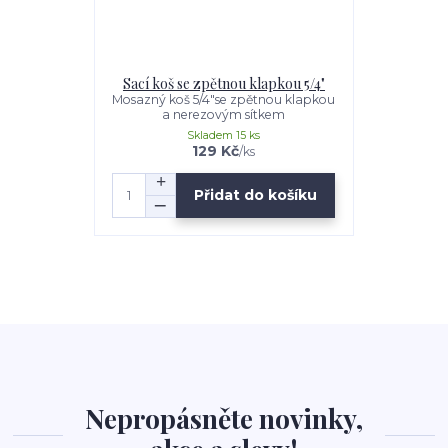
Sací koš se zpětnou klapkou 5/4"
Mosazný koš 5/4"se zpětnou klapkou
a nerezovým sítkem
Skladem 15 ks
129 Kč
/
ks
Přidat do košíku
Nepropásněte novinky,