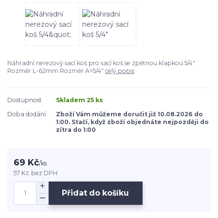
Náhradní nerezový sací koš pro sací koš se zpětnou klapkou 5/4"
Rozměr L-62mm Rozměr A=5/4"
celý popis
Dostupnost
Skladem 25 ks
Doba dodání
Zboží Vám můžeme doručit již 10.08.2026 do
1:00. Stačí, když zboží objednáte nejpozději do
zítra do 1:00
69 Kč
/
ks
57 Kč
bez DPH
Přidat do košíku