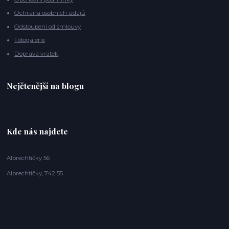
Ochrana osobních údajů
Odstoupení od smlouvy
Fotogalerie
Doprava vratek
Nejčtenější na blogu
Kde nás najdete
Albrechtičky 56
Albrechtičky, 742 55