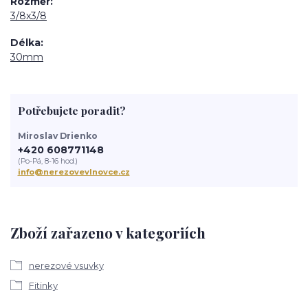
Rozměr
3/8x3/8
Délka
30mm
Potřebujete poradit?
Miroslav Drienko
+420 608771148
(Po-Pá, 8-16 hod.)
info@nerezovevlnovce.cz
Zboží zařazeno v kategoriích
nerezové vsuvky
Fitinky