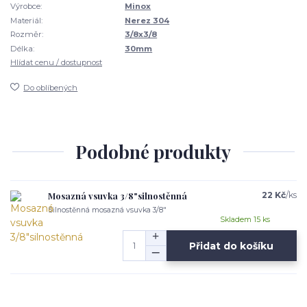
Výrobce:
Minox
Materiál:
Nerez 304
Rozměr:
3/8x3/8
Délka:
30mm
Hlídat cenu / dostupnost
Do oblíbených
Podobné produkty
Mosazná vsuvka 3/8"silnostěnná
22 Kč
/
ks
Silnostěnná mosazná vsuvka 3/8"
Skladem 15 ks
Přidat do košíku