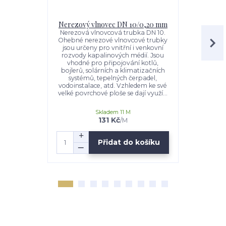
Nerezový vlnovec DN 10/0,20 mm
Nerezový 
Nerezová vlnovcová trubka DN 10.
Nerezový v
Ohebné nerezové vlnovcové trubky
trubky 
jsou určeny pro vnitřní i venkovní
Venkovní pr
rozvody kapalinových médií. Jsou
0,20mm Cel
vhodné pro připojování kotlů,
tohoto vl
bojlerů, solárních a klimatizačních
tvaru Oheb
systémů, tepelných čerpadel,
trubky js
vodoinstalace, atd. Vzhledem ke své
venkovní 
velké povrchové ploše se dají využí...
médií.Jsou
Skladem 11 M
131 Kč
/
M
Přidat do košíku