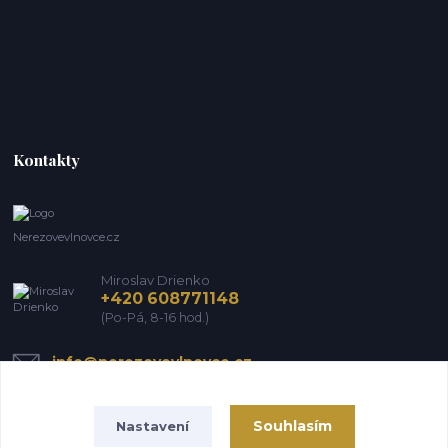
Kontakty
Nerezovevlnovce.cz
Miroslav Drienko
+420 608771148
(Po-Pá, 8-16 hod.)
info@nerezovevlnovce.cz
Souhlasím
Nastavení