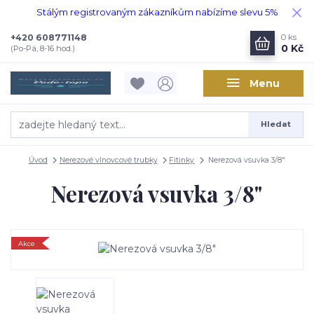
Stálým registrovaným zákazníkům nabízíme slevu 5%
+420 608771148
0
ks
0 Kč
(Po-Pá, 8-16 hod.)
Menu
Hledat
Úvod
Nerezové vlnovcové trubky
Fitinky
Nerezová vsuvka 3/8"
Nerezová vsuvka 3/8"
Akce