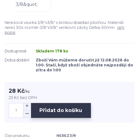
Nerezová vsuvka 3/8"x3/8" s širokou dosedací plochou. Materiál-
nerez 304 rozměr-3/8"x3/8" venkovní závity Délka-30mm
celý
popis
Dostupnost
Skladem 178 ks
Doba dodání
Zboží Vám můžeme doručit již 12.08.2026 do
1:00. Stačí, když zboží objednáte nejpozději do
zítra do 1:00
28 Kč
/
ks
23 Kč
bez DPH
Přidat do košíku
Číslo produktu:
NEREZ3/8