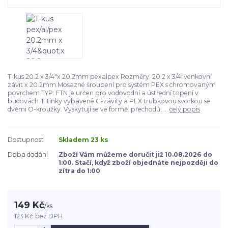
T-kus 20.2 x 3/4"x 20.2mm pexalpex Rozměry: 20.2 x 3/4"venkovní
závit x 20.2mm.Mosazné šroubení pro systém PEX s chromovaným
povrchem TYP: FTN je určen pro vodovodní a ústřední topení v
budovách. Fitinky vybavené G-závity a PEX trubkovou svorkou se
dvěmi O-kroužky. Vyskytují se ve formě: přechodů, ...
celý popis
Dostupnost
Skladem 23 ks
Doba dodání
Zboží Vám můžeme doručit již 10.08.2026 do
1:00. Stačí, když zboží objednáte nejpozději do
zítra do 1:00
149 Kč
/
ks
123 Kč
bez DPH