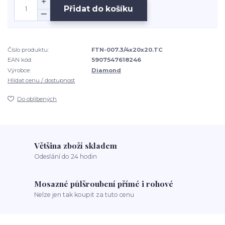
Přidat do košíku
Číslo produktu:
FTN-007.3/4x20x20.TC
EAN kód:
5907547618246
Výrobce:
Diamond
Hlídat cenu / dostupnost
Do oblíbených
Většina zboží skladem
Odeslání do 24 hodin
Mosazné půlšroubení přímé i rohové
Nelze jen tak koupit za tuto cenu