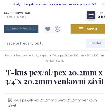
Stálým registrovaným zákazníkům nabízíme slevu 5%
+420 608771148
0
ks
0 Kč
(Po-Pá, 8-16 hod.)
Menu
Hledat
Úvod
Šroubované fitinky al-pex
T-kus pex/al/pex 20.2mm x 3/4"x 20.2mm
venkovní závit
T-kus pex/al/pex 20.2mm x
3/4"x 20.2mm venkovní závit