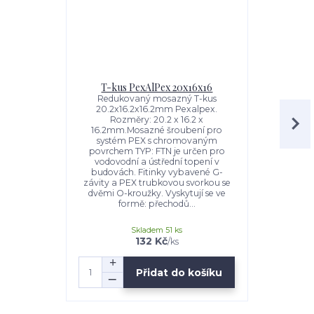
T-kus PexAlPex 20x16x16
T-kus pex/
Redukovaný mosazný T-kus
20.2x16.2x16.2mm Pexalpex.
T-kus 20x2
Rozměry: 20.2 x 16.2 x
Rozmě
16.2mm.Mosazné šroubení pro
20.2mm.M
systém PEX s chromovaným
systém 
povrchem TYP: FTN je určen pro
povrchem 
vodovodní a ústřední topení v
vodovodn
budovách. Fitinky vybavené G-
budovách.
závity a PEX trubkovou svorkou se
závity a P
dvěmi O-kroužky. Vyskytují se ve
dvěmi O-kr
formě: přechodů...
formě: přech
Skladem 51 ks
132 Kč
/
ks
Přidat do košíku