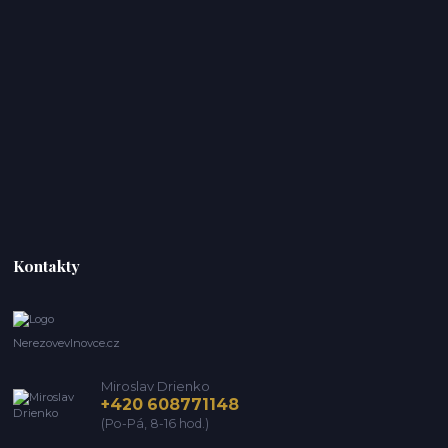
Kontakty
Nerezovevlnovce.cz
Miroslav Drienko
+420 608771148
(Po-Pá, 8-16 hod.)