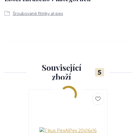
Šroubované fitinky al-pex
Související
5
zboží