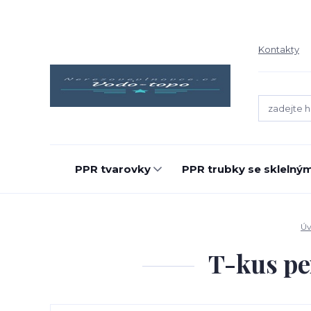
Kontakty
PPR tvarovky
PPR trubky se sklelný
Úv
T-kus pe