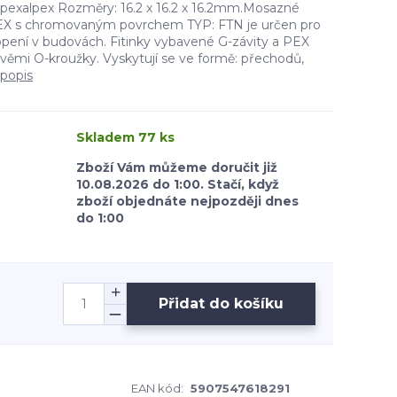
 pexalpex Rozměry: 16.2 x 16.2 x 16.2mm.Mosazné
EX s chromovaným povrchem TYP: FTN je určen pro
opení v budovách. Fitinky vybavené G-závity a PEX
věmi O-kroužky. Vyskytují se ve formě: přechodů,
 popis
Skladem 77 ks
Zboží Vám můžeme doručit již
10.08.2026 do 1:00. Stačí, když
zboží objednáte nejpozději dnes
do 1:00
Přidat do košíku
EAN kód:
5907547618291