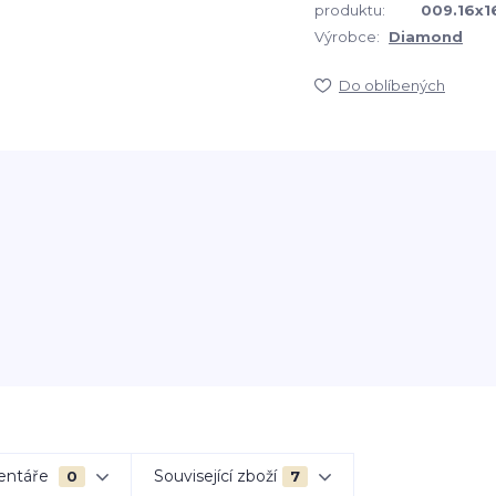
produktu:
009.16x1
Výrobce:
Diamond
Do oblíbených
entáře
Související zboží
0
7