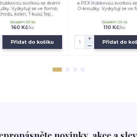
trubkovou svorkou se dvěmi
a PEX trubkovou svorkou s
užky. Vyskytují se ve formě:
O-kroužky. Vyskytují se ve fo
hodů, kolen, T-kusů.Tep...
Skladem 50 ks
Skladem 20 ks
160 Kč
110 Kč
/
ks
/
ks
Přidat do košíku
Přidat do ko
epropásněte novinky, akce a slev