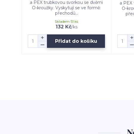
a PEX trubkovou svorkou se dvěmi
a PEX 
O-kroužky. Vyskytují se ve formě:
O-kro
přechodů...
přec
Skladem 51 ks
132 Kč
/
ks
Přidat do košíku
N