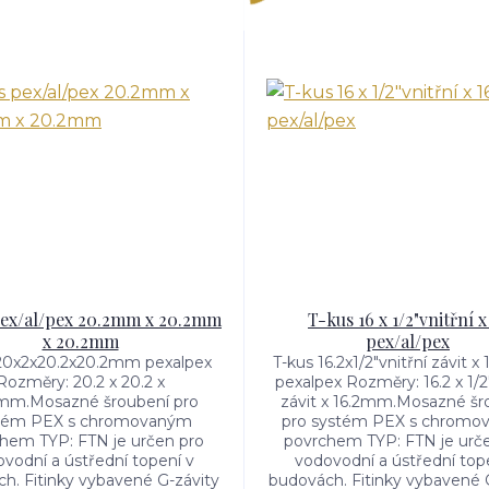
pex/al/pex 20.2mm x 20.2mm
T-kus 16 x 1/2"vnitřní x
x 20.2mm
pex/al/pex
20x2x20.2x20.2mm pexalpex
T-kus 16.2x1/2"vnitřní závit 
Rozměry: 20.2 x 20.2 x
pexalpex Rozměry: 16.2 x 1/2
mm.Mosazné šroubení pro
závit x 16.2mm.Mosazné šr
tém PEX s chromovaným
pro systém PEX s chromo
hem TYP: FTN je určen pro
povrchem TYP: FTN je urč
vodní a ústřední topení v
vodovodní a ústřední top
h. Fitinky vybavené G-závity
budovách. Fitinky vybavené 