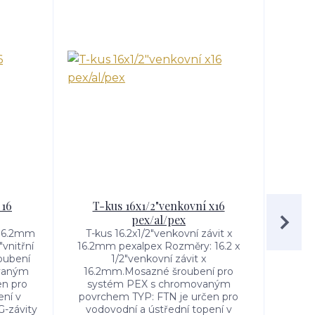
 16
T-kus 16x1/2"venkovní x16
T-kus
pex/al/pex
x 16.2mm
T-kus 16.2x1/2"venkovní závit x
T-kus
"vnitřní
16.2mm pexalpex Rozměry: 16.2 x
Rozmě
oubení
1/2"venkovní závit x
20.
vaným
16.2mm.Mosazné šroubení pro
sy
en pro
systém PEX s chromovaným
povr
ení v
povrchem TYP: FTN je určen pro
vod
G-závity
vodovodní a ústřední topení v
budová