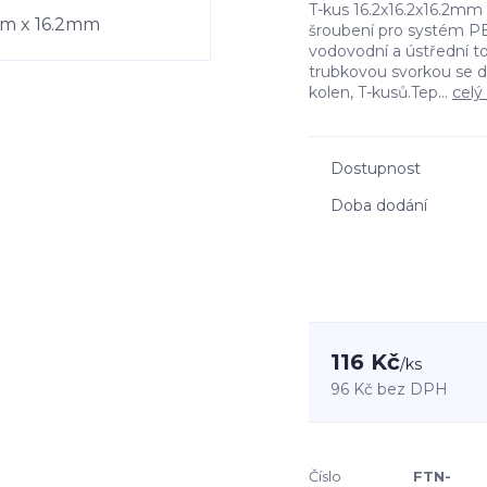
T-kus 16.2x16.2x16.2mm
šroubení pro systém P
vodovodní a ústřední t
trubkovou svorkou se d
kolen, T-kusů.Tep...
celý
Dostupnost
Doba dodání
116 Kč
/
ks
96 Kč
bez DPH
Číslo
FTN-