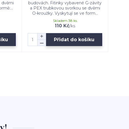
e dvěmi
budovách. Fitinky vybavené G-závity
a PEX
rmě:...
a PEX trubkovou svorkou se dvěmi
O-kro
O-kroužky. Vyskytují se ve form...
Skladem 38 ks
110 Kč
/
ks
šíku
Přidat do košíku
y!