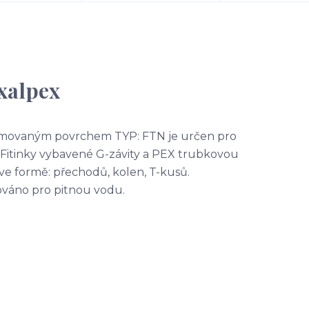
xalpex
omovaným povrchem TYP: FTN je určen pro
 Fitinky vybavené G-závity a PEX trubkovou
ve formě: přechodů, kolen, T-kusů.
kováno pro pitnou vodu.