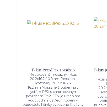
T-kus PexAlPex 20x16x16
T-kus 
Redukovaný mosazný T-kus
20.2x16.2x16.2mm Pexalpex.
T-kus 
Rozměry: 20.2 x 16.2 x
16.2mm.Mosazné šroubení pro
20.2
systém PEX s chromovaným
sys
povrchem TYP: FTN je určen pro
povrc
vodovodní a ústřední topení v
vodo
budovách. Fitinky vybavené G-závity
budovác