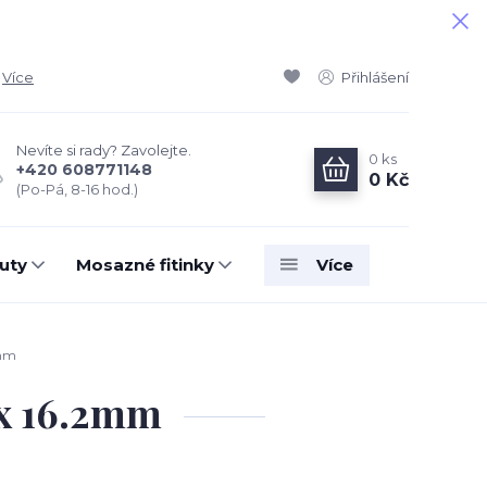
Více
Přihlášení
Nevíte si rady? Zavolejte.
0
ks
+420 608771148
0 Kč
(Po-Pá, 8-16 hod.)
uty
Mosazné fitinky
Více
2mm
 x 16.2mm