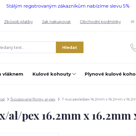
Stálým registrovaným zákazníkům nabízíme slevu 5%
Zbůsob platby
Jak nakupovat
Obchodní podmínky
Hledat
m vláknem
Kulové kohouty
Plynové kulové koho
od
Šroubované fitinky al-pex
T-kus pex/al/pex 16.2mm x 16.2mm x 16.
x/al/pex 16.2mm x 16.2mm