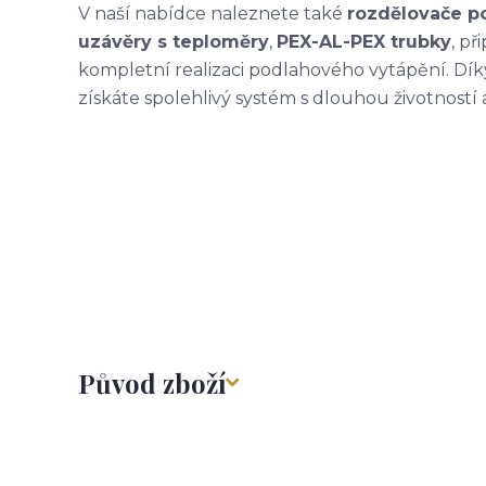
V naší nabídce naleznete také
rozdělovače p
uzávěry s teploměry
,
PEX-AL-PEX trubky
, př
kompletní realizaci podlahového vytápění. Dí
získáte spolehlivý systém s dlouhou životností
Původ zboží