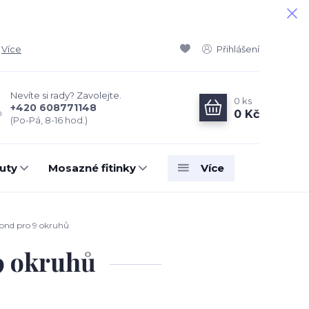
Více
Přihlášení
Nevíte si rady? Zavolejte.
0
ks
+420 608771148
0 Kč
(Po-Pá, 8-16 hod.)
uty
Mosazné fitinky
Více
ond pro 9 okruhů
9 okruhů