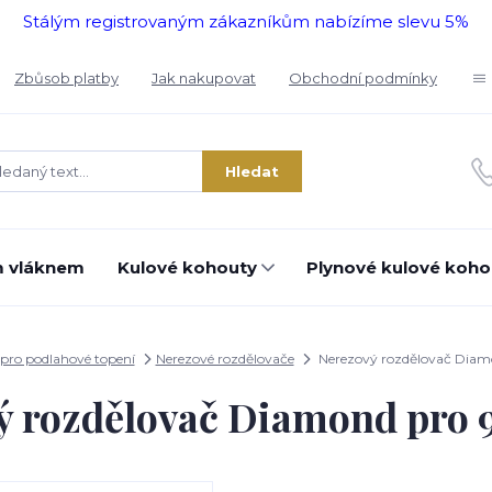
Stálým registrovaným zákazníkům nabízíme slevu 5%
Zbůsob platby
Jak nakupovat
Obchodní podmínky
Hledat
m vláknem
Kulové kohouty
Plynové kulové koho
 pro podlahové topení
Nerezové rozdělovače
Nerezový rozdělovač Diam
ý rozdělovač Diamond pro 