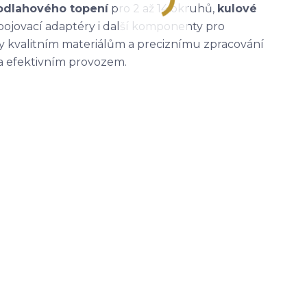
odlahového topení
pro 2 až 14 okruhů,
kulové
ipojovací adaptéry i další komponenty pro
ky kvalitním materiálům a preciznímu zpracování
 a efektivním provozem.