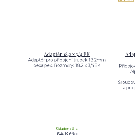
Adaptér 18,2 x 3/4 EK
Adap
Adaptér pro připojení trubek 18.2mm
pexalpex. Rozměry: 18.2 x 3/4EK
Připojo
Al
Šroubo
a,pro 
Skladem 6 ks
64 Kč
/
ks