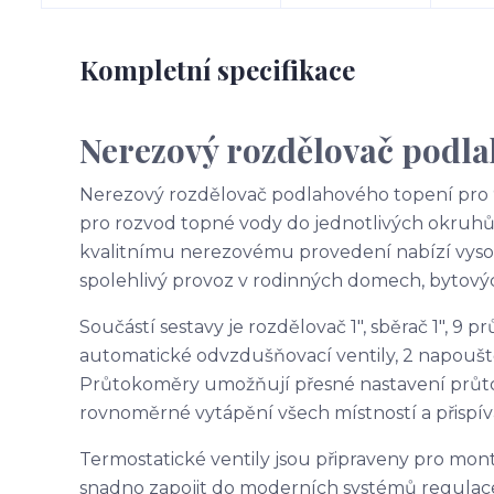
Kompletní specifikace
Nerezový rozdělovač podla
Nerezový rozdělovač podlahového topení pro 
pro rozvod topné vody do jednotlivých okruh
kvalitnímu nerezovému provedení nabízí vysok
spolehlivý provoz v rodinných domech, bytov
Součástí sestavy je rozdělovač 1", sběrač 1", 9 
automatické odvzdušňovací ventily, 2 napouště
Průtokoměry umožňují přesné nastavení průto
rovnoměrné vytápění všech místností a přispí
Termostatické ventily jsou připraveny pro mont
snadno zapojit do moderních systémů regulac