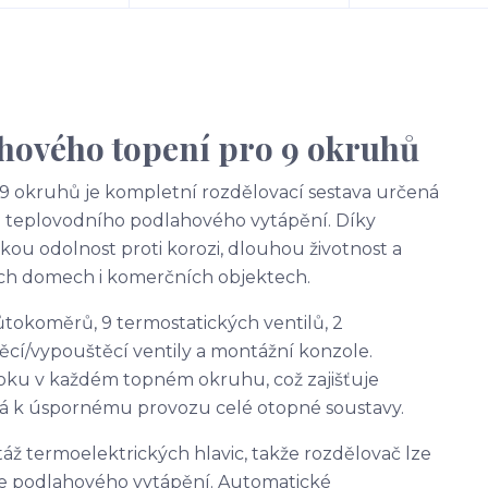
hového topení pro 9 okruhů
9 okruhů je kompletní rozdělovací sestava určená
ů teplovodního podlahového vytápění. Díky
ou odolnost proti korozi, dlouhou životnost a
ých domech i komerčních objektech.
průtokoměrů, 9 termostatických ventilů, 2
cí/vypouštěcí ventily a montážní konzole.
ku v každém topném okruhu, což zajišťuje
vá k úspornému provozu celé otopné soustavy.
áž termoelektrických hlavic, takže rozdělovač lze
e podlahového vytápění. Automatické