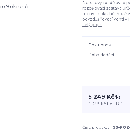
Nerezový rozdělovač po
rozdělovací sestava urč
topných okruhů. Součást
odvzdušňovací ventily i
celý popis
Dostupnost
Doba dodání
5 249 Kč
/
ks
4 338 Kč
bez DPH
Číslo produktu:
SS-ROZ