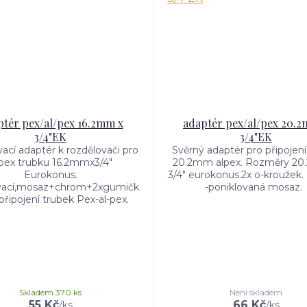
tér pex/al/pex 16.2mm x
adaptér pex/al/pex 20.
3/4"EK
3/4"EK
vací adaptér k rozdělovači pro
Svěrný adaptér pro připojení
pex trubku 16.2mmx3/4"
20.2mm alpex. Rozměry 20
Eurokonus.
3/4" eurokonus.2x o-kroužek. 
vací,mosaz+chrom+2xgumičk
-poniklovaná mosaz
připojení trubek Pex-al-pex.
Skladem 370 ks
Není skladem
55 Kč
66 Kč
/
ks
/
ks