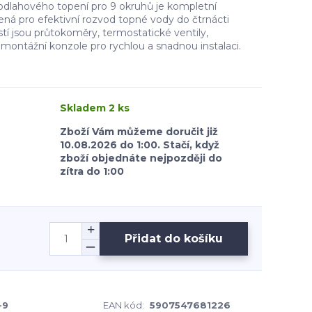
dlahového topení pro 9 okruhů je kompletní
ená pro efektivní rozvod topné vody do čtrnácti
í jsou průtokoměry, termostatické ventily,
 montážní konzole pro rychlou a snadnou instalaci.
Skladem 2 ks
Zboží Vám můžeme doručit již
10.08.2026 do 1:00. Stačí, když
zboží objednáte nejpozději do
zítra do 1:00
Přidat do košíku
-9
EAN kód:
5907547681226