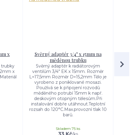
2mm x
Svěrný adaptér 3/4" x 15mm na
Kulo
měděnou trubku
 trubky
Svěrný adaptér k radiátorovým
Set ku
.2mm x
ventilům 3/4" EK x 15mm. Rozměr
a s t
Materiál
L=17,5mm Rozměr D=15,2mm Tělo je
.
vyrobeno z poniklované mosazi.
termo
Používá se k připojení rozvodů
mot
měděného potrubí 15mm k např.
šroube
deskovým otopným tělesům.Při
s če
instalování dobře utáhnout.Teplotní
rozsah do 120°C.Max.provozní tlak 10
barů.
Skladem 75 ks
33 Kč
/
ks