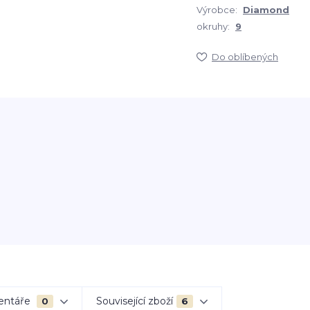
Výrobce:
Diamond
okruhy:
9
Do oblíbených
entáře
Související zboží
0
6