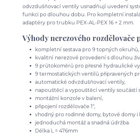
odvzdušňovací ventily usnadňují uvedení sys
funkci po dlouhou dobu. Pro kompletní instala
adaptéry pro trubku PEX-AL-PEX 16 × 2 mm.
Výhody nerezového rozdělovače 
kompletní sestava pro 9 topných okruhů,
kvalitní nerezové provedení s dlouhou živ
9 průtokoměrů pro přesné hydraulické vy
9 termostatických ventilů připravených pr
automatické odvzdušňovací ventily,
napouštěcí a vypouštěcí ventily součástí s
montážní konzole v balení,
připojení rozdělovače 1",
vhodný pro rodinné domy, bytové domy i 
jednoduchá montáž a snadná údržba.
Délka L = 476mm