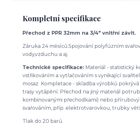
Kompletní specifikace
Přechod z PPR 32mm na 3/4" vnitřní závit.
Záruka 24 měsíců.Spojování polyfúzním svařov
vody,vzduchu a aj.
Technické specifikace:
Materiál - statistick
vstřikováním a vytlačováním s vynikající svaři
mosaz Kompletace - skladba výrobků pokrývá 
trasy vytápění. Přechod na jiný materiál potrubí
kombinovanými přechodkami) nebo přírubovým
svařováním, příp. elektrotvarovkou, trubky vě
Tlak do 20 barů.