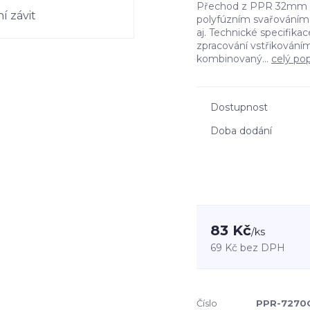
Přechod z PPR 32mm na 
polyfúzním svařováním.
aj. Technické specifikac
zpracování vstřikováním 
kombinovaný...
celý pop
Dostupnost
Doba dodání
83 Kč
/
ks
69 Kč
bez DPH
Číslo
PPR-7270