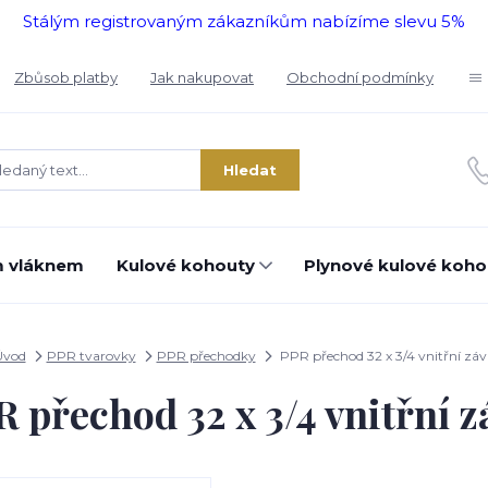
Stálým registrovaným zákazníkům nabízíme slevu 5%
Zbůsob platby
Jak nakupovat
Obchodní podmínky
Hledat
m vláknem
Kulové kohouty
Plynové kulové koho
Úvod
PPR tvarovky
PPR přechodky
PPR přechod 32 x 3/4 vnitřní záv
 přechod 32 x 3/4 vnitřní z