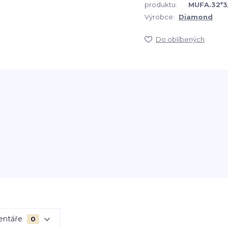
produktu:
MUFA.32*3
Výrobce:
Diamond
Do oblíbených
entáře
0