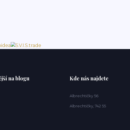
jší na blogu
Kde nás najdete
Albrechtičky 56
Albrechtičky, 742 55