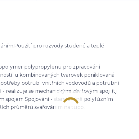
áním.Použití pro rozvody studené a teplé
ý kopolymer polypropylenu pro zpracování
telností, u kombinovaných tvarovek poniklovaná
potřeby potrubí vnitřních vodovodů a potrubní
 - realizuje se mechanickými závitovými spoji (tj.
 spojem Spojování - standardně polyfúzním
tších průměrů svařováním na tupo.