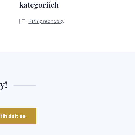
kategoriích
PPR přechodky
y!
řihlásit se