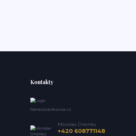
Kontakty
Nerezovevlnovce.cz
Miroslav Drienko
+420 608771148