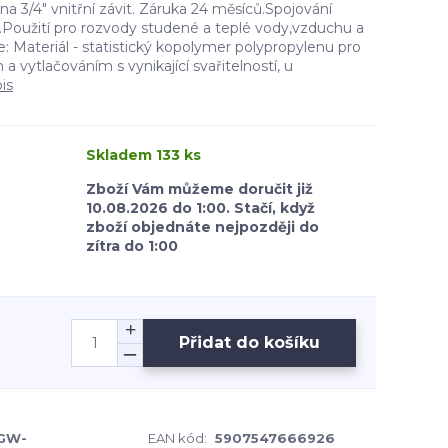
3/4" vnitřní závit. Záruka 24 měsíců.Spojování
Použití pro rozvody studené a teplé vody,vzduchu a
e: Materiál - statistický kopolymer polypropylenu pro
a vytlačováním s vynikající svařitelností, u
is
Skladem 133 ks
Zboží Vám můžeme doručit již
10.08.2026 do 1:00. Stačí, když
zboží objednáte nejpozději do
zítra do 1:00
Přidat do košíku
GW-
EAN kód:
5907547666926