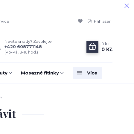
Více
Přihlášení
Nevíte si rady? Zavolejte.
0
ks
+420 608771148
0 Kč
(Po-Pá, 8-16 hod.)
uty
Mosazné fitinky
Více
it
ávit