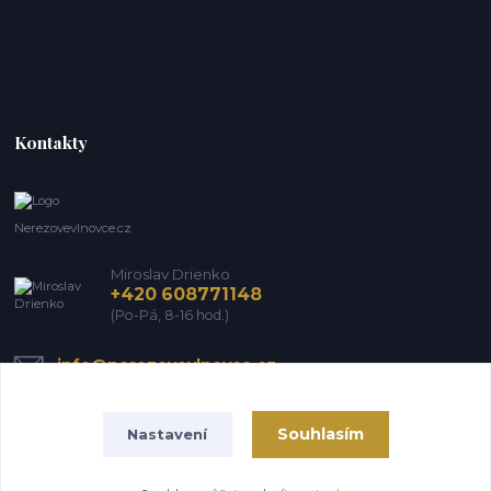
Kontakty
Nerezovevlnovce.cz
Miroslav Drienko
+420 608771148
(Po-Pá, 8-16 hod.)
info@nerezovevlnovce.cz
Souhlasím
Nastavení