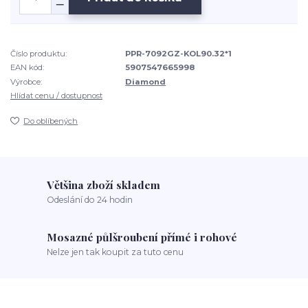
Číslo produktu:
PPR-7092GZ-KOL90.32*1
EAN kód:
5907547665998
Výrobce:
Diamond
Hlídat cenu / dostupnost
Do oblíbených
Většina zboží skladem
Odeslání do 24 hodin
Mosazné půlšroubení přímé i rohové
Nelze jen tak koupit za tuto cenu