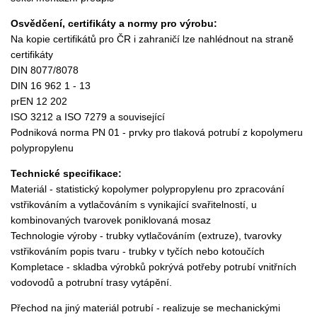
Osvědčení, certifikáty a normy pro výrobu:
Na kopie certifikátů pro ČR i zahraničí lze nahlédnout na straně
certifikáty
DIN 8077/8078
DIN 16 962 1 - 13
prEN 12 202
ISO 3212 a ISO 7279 a související
Podniková norma PN 01 - prvky pro tlaková potrubí z kopolymeru
polypropylenu
Technické specifikace:
Materiál - statistický kopolymer polypropylenu pro zpracování
vstřikováním a vytlačováním s vynikající svařitelností, u
kombinovaných tvarovek poniklovaná mosaz
Technologie výroby - trubky vytlačováním (extruze), tvarovky
vstřikováním popis tvaru - trubky v tyčích nebo kotoučích
Kompletace - skladba výrobků pokrývá potřeby potrubí vnitřních
vodovodů a potrubní trasy vytápění.
Přechod na jiný materiál potrubí - realizuje se mechanickými