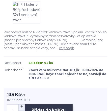
Přechodové koleno PPR 32x1" venkovní závit Spojení : vnitřní ppr-32-
venkovní závit 1". Vyráběný sortiment:Tvarovky - celoplastové
(shodně pro všechny tlakové řady v PN 20) - kombinované
(plast + poniklovaná mosaz - PN 20) Deklarované použití:Pro
dopravu studené a teplé vody, podl...
celý popis
Dostupnost
Skladem 92 ks
Doba dodání
Zboží Vám můžeme doručit již 10.08.2026 do
1:00. Stačí, když zboží objednáte nejpozději do
zítra do 1:00
135 Kč
/
ks
112 Kč
bez DPH
Přidat do košíku