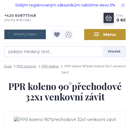
Stálým registrovaným zákazníkům nabízíme slevu 5%
+420 608771148
0
ks
0 Kč
(Po-Pá, 8-16 hod.)
Menu
Hledat
Úvod
PPR tvarovky
PPR kolena
PPR koleno 90°přechodové 32x1 venkovní
závit
PPR koleno 90°přechodové
32x1 venkovní závit