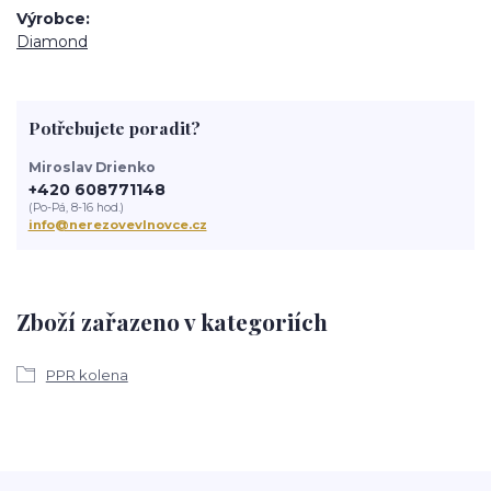
Výrobce
Diamond
Potřebujete poradit?
Miroslav Drienko
+420 608771148
(Po-Pá, 8-16 hod.)
info@nerezovevlnovce.cz
Zboží zařazeno v kategoriích
PPR kolena