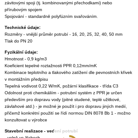
závitovými spoji (tj. kombinovanými přechodkami) nebo
přírubovým spojem
Spojování - standardně polyfúzním svařováním.
Technické údaje:
Rozměry - vnější průměr potrubí - 16, 20, 25, 32, 40, 50 mm
Tlak do PN 20
Fyzikální údaje:
Hmotnost - 0,9 kg/m3
Koeficient tepelné roztažnosti PPR 0,12mm/mK
Kombinace teplotního a tlakového zatížení dle pevnostních křivek
v montážním předpisu
Tepelná vodivost 0,22 W/mK, požární klasifikace - třída C3
Odolnost proti chemikáliím - potrubní systém z PPR je určen
především pro dopravu vody (pitné studené, teplé užitkové,
závlahové atd.) - je možné je použít i pro dopravu jiných medií,
přičemž konkrétní použití se řídí normou DIN 8078 Bb 1 - možno
konzultovat u výrobce
Stavební realizace - vedení potrubí
- volně ve žlabech