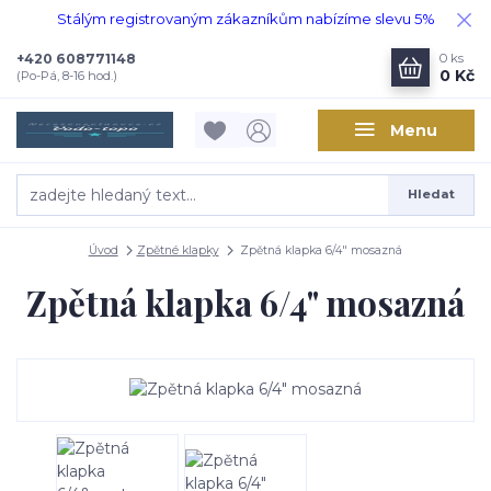
Stálým registrovaným zákazníkům nabízíme slevu 5%
+420 608771148
0
ks
0 Kč
(Po-Pá, 8-16 hod.)
Menu
Hledat
Úvod
Zpětné klapky
Zpětná klapka 6/4" mosazná
Zpětná klapka 6/4" mosazná