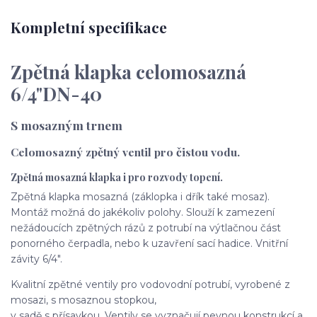
Kompletní specifikace
Zpětná klapka celomosazná
6/4"DN-40
S mosazným trnem
Celomosazný zpětný ventil pro čistou vodu.
Zpětná mosazná klapka i pro rozvody topení.
Zpětná klapka mosazná (záklopka i dřík také mosaz).
Montáž možná do jakékoliv polohy. Slouží k zamezení
nežádoucích zpětných rázů z potrubí na výtlačnou část
ponorného čerpadla, nebo k uzavření sací hadice. Vnitřní
závity 6/4".
Kvalitní zpětné ventily pro vodovodní potrubí, vyrobené z
mosazi, s mosaznou stopkou,
v sadě s přísavkou. Ventily se vyznačují pevnou konstrukcí a