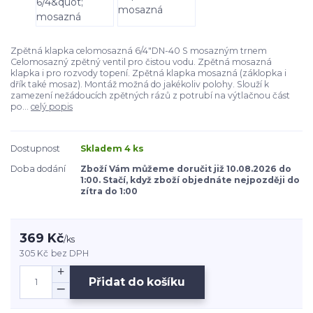
Zpětná klapka celomosazná 6/4"DN-40 S mosazným trnem
Celomosazný zpětný ventil pro čistou vodu. Zpětná mosazná
klapka i pro rozvody topení. Zpětná klapka mosazná (záklopka i
dřík také mosaz). Montáž možná do jakékoliv polohy. Slouží k
zamezení nežádoucích zpětných rázů z potrubí na výtlačnou část
po...
celý popis
Dostupnost
Skladem 4 ks
Doba dodání
Zboží Vám můžeme doručit již 10.08.2026 do
1:00. Stačí, když zboží objednáte nejpozději do
zítra do 1:00
369 Kč
/
ks
305 Kč
bez DPH
Přidat do košíku