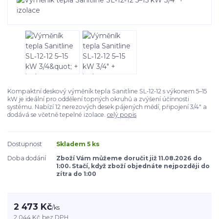
Kompaktní deskový výměník tepla Sanitline SL‑12‑12 s výkonem 5–15
kW je ideální pro oddělení topných okruhů a zvýšení účinnosti
systému. Nabízí 12 nerezových desek pájených mědí, připojení 3/4" a
dodává se včetně tepelné izolace.
celý popis
Dostupnost
Skladem 5 ks
Doba dodání
Zboží Vám můžeme doručit již 11.08.2026 do
1:00. Stačí, když zboží objednáte nejpozději do
zítra do 1:00
2 473 Kč
/
ks
2 044 Kč
bez DPH