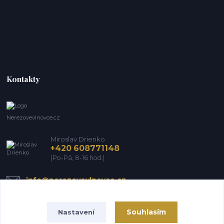
Kontakty
Nerezovevlnovce.cz
Miroslav Drienko
+420 608771148
(Po-Pá, 8-16 hod.)
info@nerezovevlnovce.cz
Souhlasím
Nastavení