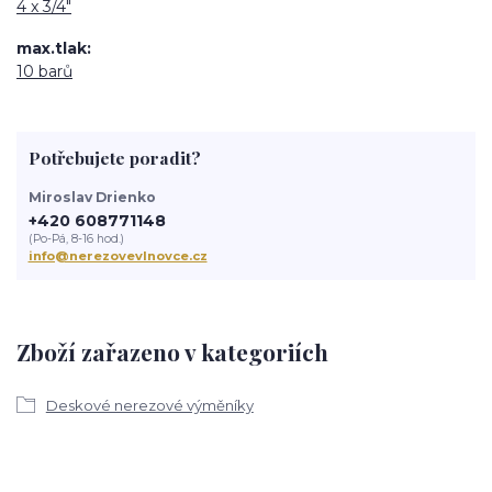
4 x 3/4"
max.tlak
10 barů
Potřebujete poradit?
Miroslav Drienko
+420 608771148
(Po-Pá, 8-16 hod.)
info@nerezovevlnovce.cz
Zboží zařazeno v kategoriích
Deskové nerezové výměníky