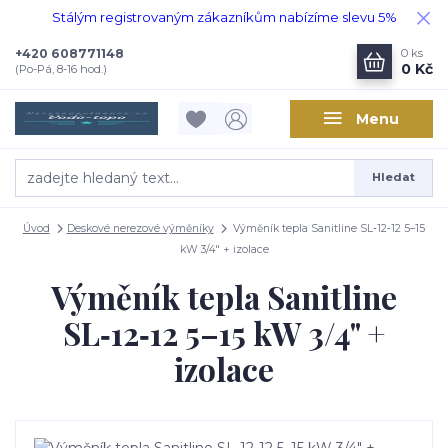
Stálým registrovaným zákazníkům nabízíme slevu 5%
+420 608771148
0
ks
0 Kč
(Po-Pá, 8-16 hod.)
Menu
Hledat
Úvod
Deskové nerezové výměníky
Výměník tepla Sanitline SL‑12‑12 5–15
kW 3/4" + izolace
Výměník tepla Sanitline
SL‑12‑12 5–15 kW 3/4" +
izolace