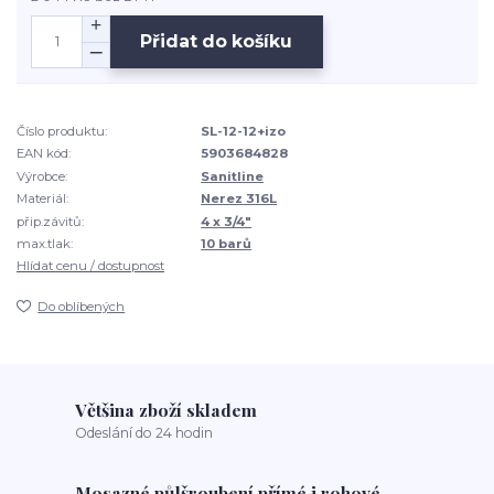
Přidat do košíku
Číslo produktu:
SL-12-12+izo
EAN kód:
5903684828
Výrobce:
Sanitline
Materiál:
Nerez 316L
přip.závitů:
4 x 3/4"
max.tlak:
10 barů
Hlídat cenu / dostupnost
Do oblíbených
Většina zboží skladem
Odeslání do 24 hodin
Mosazné půlšroubení přímé i rohové