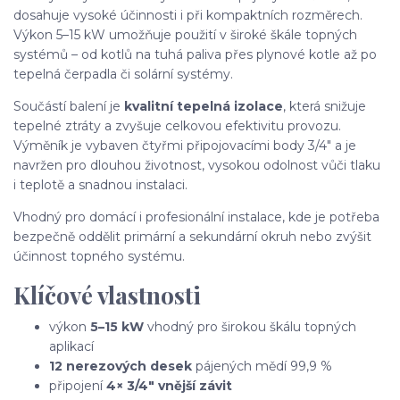
dosahuje vysoké účinnosti i při kompaktních rozměrech.
Výkon 5–15 kW umožňuje použití v široké škále topných
systémů – od kotlů na tuhá paliva přes plynové kotle až po
tepelná čerpadla či solární systémy.
Součástí balení je
kvalitní tepelná izolace
, která snižuje
tepelné ztráty a zvyšuje celkovou efektivitu provozu.
Výměník je vybaven čtyřmi připojovacími body 3/4" a je
navržen pro dlouhou životnost, vysokou odolnost vůči tlaku
i teplotě a snadnou instalaci.
Vhodný pro domácí i profesionální instalace, kde je potřeba
bezpečně oddělit primární a sekundární okruh nebo zvýšit
účinnost topného systému.
Klíčové vlastnosti
výkon
5–15 kW
vhodný pro širokou škálu topných
aplikací
12 nerezových desek
pájených mědí 99,9 %
připojení
4× 3/4" vnější závit