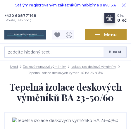
Stálým registrovaným zákazníkům nabízíme slevu 5%
+420 608771148
0
ks
0 Kč
(Po-Pá, 8-16 hod.)
Menu
Hledat
Úvod
Deskové nerezové výměníky
Izolace pro deskové výměníky
Tepelná izolace deskových výměníků BA 23-50/60
Tepelná izolace deskových
výměníků BA 23-50/60