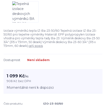
Izolace výměníků tepla IZ-Ba-23-50/60 Tepelná izolace IZ-Ba-23-
50/60 pro tepelne výměníky Materiál: EPP polypropylen Izolace
vhodna pro výměníky tepla řady Ba-23: Výměník deskovy Ba-23-50
3/4" (315 x 73mm, 50 desek) Výměník deskovy Ba-23-60 3/4" (315 x
73mm, 60 desek)
celý popis
Dostupnost
Není skladem
1 099 Kč
/
ks
908 Kč
bez DPH
Momentálně není k dispozici
Číslo produktu:
IZO-23-50/60