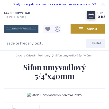
Stálým registrovaným zákazníkům nabízíme slevu 5%
+420 608771148
0
ks
0 Kč
(Po-Pá, 8-16 hod.)
Menu
Hledat
Úvod
Odpadní flexi roury
Sifon umyvadlový 5/4"x40mm
Sifon umyvadlový
5/4"x40mm