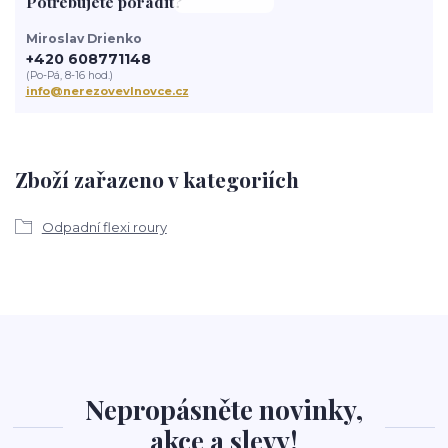
Potřebujete poradit?
Miroslav Drienko
+420 608771148
(Po-Pá, 8-16 hod.)
info@nerezovevlnovce.cz
Zboží zařazeno v kategoriích
Odpadní flexi roury
Nepropásněte novinky,
akce a slevy!