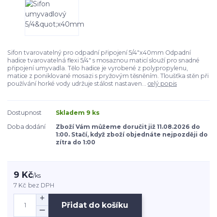
Sifon tvarovatelný pro odpadní připojení 5/4"x40mm Odpadní
hadice tvarovatelná flexi 5/4" s mosaznou maticí slouží pro snadné
připojení umyvadla. Tělo hadice je vyrobené z polypropylenu,
matice z poniklované mosazi s pryžovým těsněním. Tloušťka stěn při
používání horké vody udržuje stálost nastaven...
celý popis
Dostupnost
Skladem 9 ks
Doba dodání
Zboží Vám můžeme doručit již 11.08.2026 do
1:00. Stačí, když zboží objednáte nejpozději do
zítra do 1:00
9 Kč
/
ks
7 Kč
bez DPH
Přidat do košíku