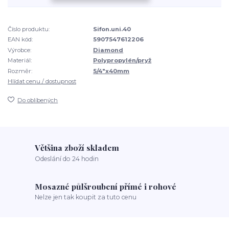
Číslo produktu:
Sifon.uni.40
EAN kód:
5907547612206
Výrobce:
Diamond
Materiál:
Polypropylén/pryž
Rozměr:
5/4"x40mm
Hlídat cenu / dostupnost
Do oblíbených
Většina zboží skladem
Odeslání do 24 hodin
Mosazné půlšroubení přímé i rohové
Nelze jen tak koupit za tuto cenu