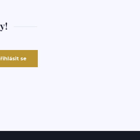
y!
řihlásit se