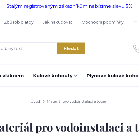
Stálým registrovaným zákazníkům nabízíme slevu 5%
Zbůsob platby
Jak nakupovat
Obchodní podmínky
Hledat
m vláknem
Kulové kohouty
Plynové kulové koho
Úvod
Materiál pro vodoinstalaci a topení
teriál pro vodoinstalaci a 