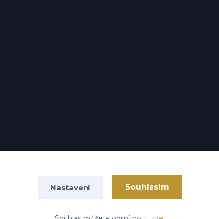
Souhlasím
Nastavení
Vytvořeno na
Eshop-rychle.cz
Souhlas můžete odmítnout
zde
.