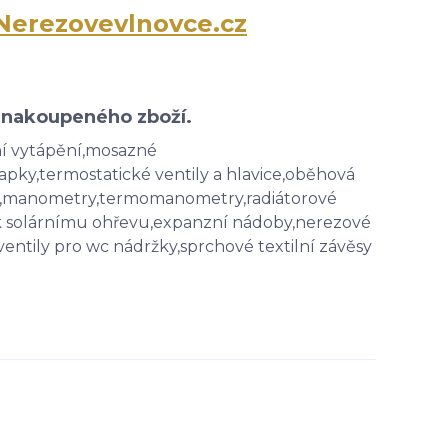
Nerezovevlnovce.cz
z nakoupeného zboží.
ní vytápění,mosazné
klapky,termostatické ventily a hlavice,oběhová
nky,manometry,termomanometry,radiátorové
 k solárnímu ohřevu,expanzní nádoby,nerezové
ventily pro wc nádržky,sprchové textilní závěsy