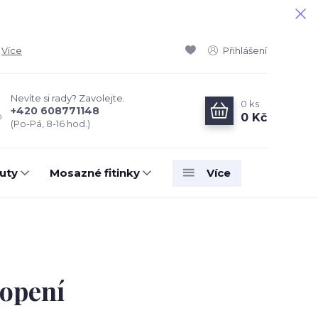
Více
Přihlášení
Nevíte si rady? Zavolejte.
0
ks
+420 608771148
0 Kč
(Po-Pá, 8-16 hod.)
uty
Mosazné fitinky
Více
topení