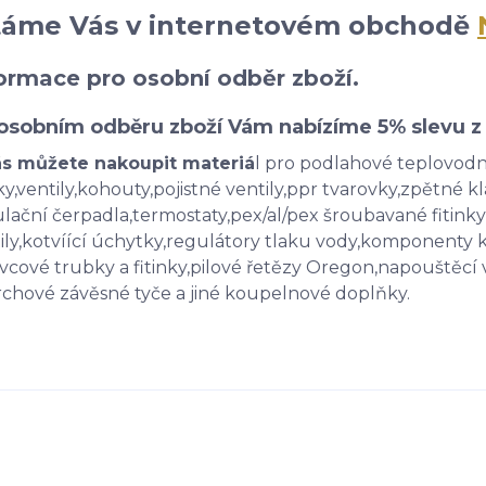
táme Vás v internetovém obchodě
ormace pro osobní odběr zboží.
 osobním odběru zboží Vám nabízíme 5% slevu 
ás můžete nakoupit materiá
l pro podlahové teplovod
nky,ventily,kohouty,pojistné ventily,ppr tvarovky,zpětné 
ulační čerpadla,termostaty,pex/al/pex šroubavané fiti
ily,kotvíící úchytky,regulátory tlaku vody,komponenty
vcové trubky a fitinky,pilové řetězy Oregon,napouštěcí 
rchové závěsné tyče a jiné koupelnové doplňky.