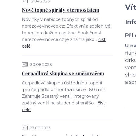
12.04.2025
Ví
Nově topné spirály s termostatem
Novinky v nabídce topných spirál od
Inf
nerezovevlnovce.cz: Efektivní a spolehlivé
topení pro každou aplikaci Společnost
Při
nerezovevlnovce.cz je známá jako...
číst
U n
celé
fiti
cirk
30.08.2023
vent
Čerpadlová skupina se směšovačem
vlno
a sp
Čerpadlová skupina ústředního topení
pro čerpadlo o montážní šířce 180 mm
Zahrnuje 3cestný ventil, integrovaný
zpětný ventil na studené straněSo...
číst
celé
27.08.2023