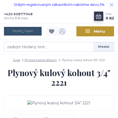
Stálým registrovaným zákazníkům nabízíme slevu 5%
+420 608771148
0
ks
0 Kč
(Po-Pá, 8-16 hod.)
Menu
Hledat
Úvod
Plynové kulové kohouty
Plynový kulový kohout 3/4" 2221
Plynový kulový kohout 3/4"
2221