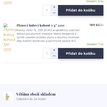
Skladem 10 ks
Přidat do košíku
Plynový kulový kohout 3/4" 2201
189 Kč
/
ks
Kulový ventil ČL. 2201‑20.WZ je spolehlivý uzavírací
kohout pro plynové instalace. Nabízí bezpečné a
rychlé uzavření průtoku plynu a dlouhou životnost
díky kvalitní konstrukci a povrchové úpravě WZ.
Skladem 11 ks
Přidat do košíku
Většina zboží skladem
Odeslání do 24 hodin