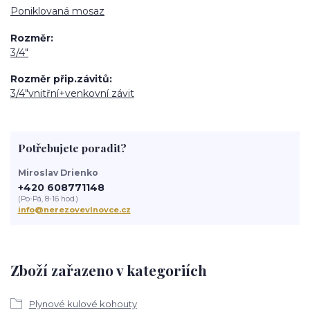
Poniklovaná mosaz
Rozměr
3/4"
Rozměr přip.závitů
3/4"vnitřní+venkovní závit
Potřebujete poradit?
Miroslav Drienko
+420 608771148
(Po-Pá, 8-16 hod.)
info@nerezovevlnovce.cz
Zboží zařazeno v kategoriích
Plynové kulové kohouty