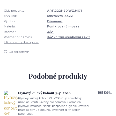
Číslo produktu:
ART.2221-20.WZ.MOT
EAN kód:
5907547614422
Výrobce:
Diamond
Materiál:
Poniklovaná mosaz
Rozměr:
3/4"
Rozměr přip.závitů:
3/4"vnitřní+venkovní závit
Hlídat cenu / dostupnost
Do oblíbených
Podobné produkty
Plynový kulový kohout 3/4" 2200
185 Kč
/
ks
Plynový kulový kohout ČL. 2200‑20 je spolehlivý
uzavírací ventil určený pro domovní i komerční
plynové instalace. Nabízí bezpečné a rychlé uzavření
průtoku plynu a dlouhou životnost díky kvalitní
konstrukci.