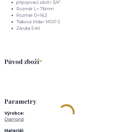
připojovací závit= 3/4"
Rozměr L= 76mm
Rozměr D=16,3
Tlaková třída= MOP 5
Záruka 5 let
Původ zboží
Parametry
Výrobce
Diamond
Materiál