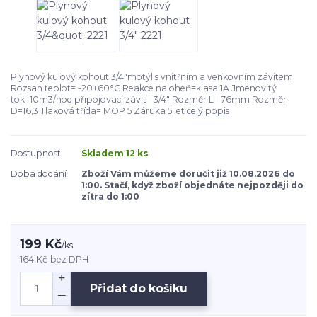
Plynový kulový kohout 3/4"motýl s vnitřním a venkovním závitem
Rozsah teplot= -20+60°C Reakce na oheń=klasa 1A Jmenovitý
tok=10m3/hod připojovací závit= 3/4" Rozměr L= 76mm Rozměr
D=16,3 Tlaková třída= MOP 5 Záruka 5 let
celý popis
Dostupnost
Skladem 12 ks
Doba dodání
Zboží Vám můžeme doručit již 10.08.2026 do
1:00. Stačí, když zboží objednáte nejpozději do
zítra do 1:00
199 Kč
/
ks
164 Kč
bez DPH
Přidat do košíku