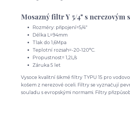
Mosazný filtr Y 5/4" s nerezovým 
Rozměry: připojení=5/4"
Délka L=94mm
Tlak do 1,6Mpa
Teplotní rozsah=-20-120°C.
Propustnost= 1,2L/s
Záruka 5 let
Vysoce kvalitní šikmé filtry TYPU 15 pro vodov
košem z nerezové oceli. Filtry se vyznačují p
souladu s evropskými normami. Filtry přizpůso