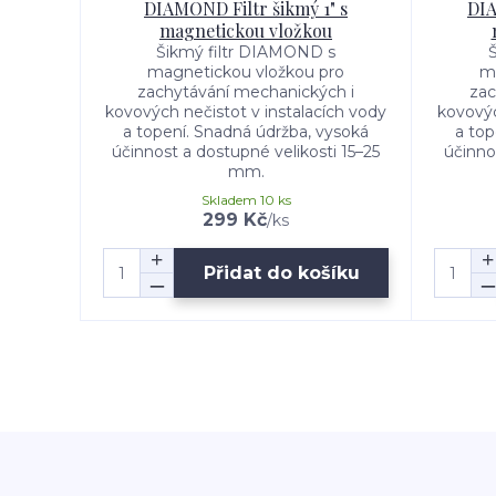
DIAMOND Filtr šikmý 1" s
DIA
magnetickou vložkou
Šikmý filtr DIAMOND s
magnetickou vložkou pro
ma
zachytávání mechanických i
zac
kovových nečistot v instalacích vody
kovovýc
a topení. Snadná údržba, vysoká
a top
účinnost a dostupné velikosti 15–25
účinno
mm.
Skladem 10 ks
299 Kč
/
ks
Přidat do košíku