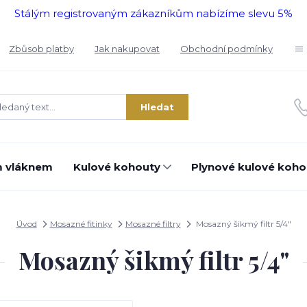
Stálým registrovaným zákazníkům nabízíme slevu 5%
Zbůsob platby
Jak nakupovat
Obchodní podmínky
Hledat
m vláknem
Kulové kohouty
Plynové kulové koho
Úvod
Mosazné fitinky
Mosazné filtry
Mosazný šikmý filtr 5/4"
Mosazný šikmý filtr 5/4"