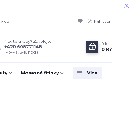
Více
Přihlášení
Nevíte si rady? Zavolejte.
0
ks
+420 608771148
0 Kč
(Po-Pá, 8-16 hod.)
uty
Mosazné fitinky
Více