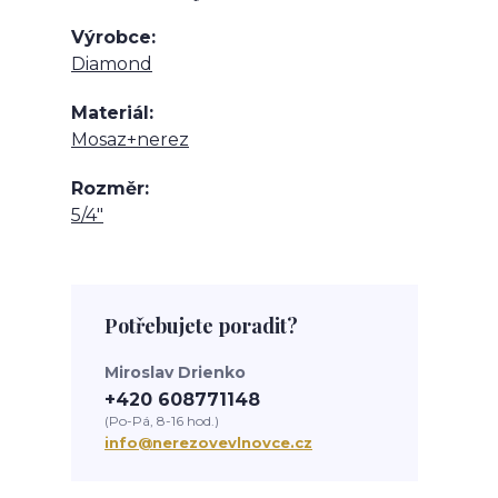
Výrobce
Diamond
Materiál
Mosaz+nerez
Rozměr
5/4"
Potřebujete poradit?
Miroslav Drienko
+420 608771148
(Po-Pá, 8-16 hod.)
info@nerezovevlnovce.cz