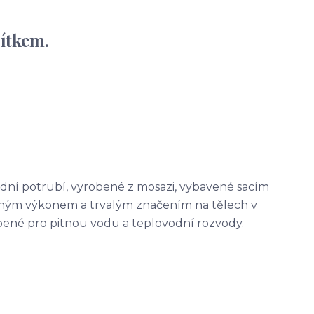
sítkem.
odní potrubí, vyrobené z mosazi, vybavené sacím
evným výkonem a trvalým značením na tělech v
bené pro pitnou vodu a teplovodní rozvody.