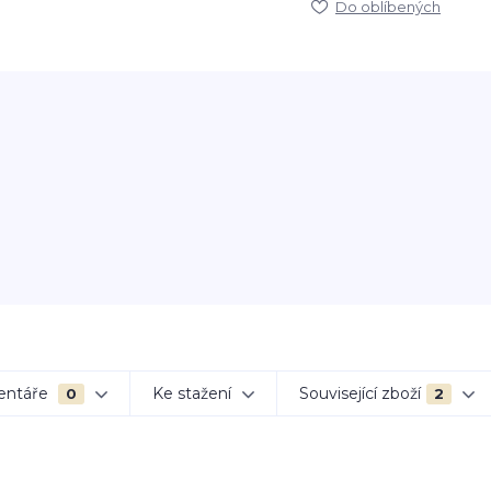
Do oblíbených
entáře
Ke stažení
Související zboží
0
2