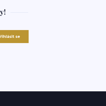
y!
řihlásit se