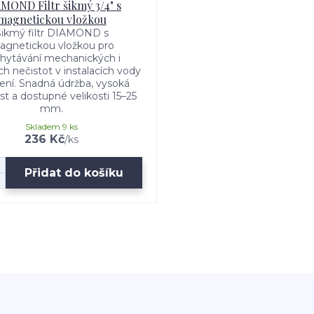
MOND Filtr šikmý 3/4" s
magnetickou vložkou
Šikmý filtr DIAMOND s
gnetickou vložkou pro
hytávání mechanických i
h nečistot v instalacích vody
ení. Snadná údržba, vysoká
st a dostupné velikosti 15–25
mm.
Skladem 9 ks
236 Kč
/
ks
Přidat do košíku