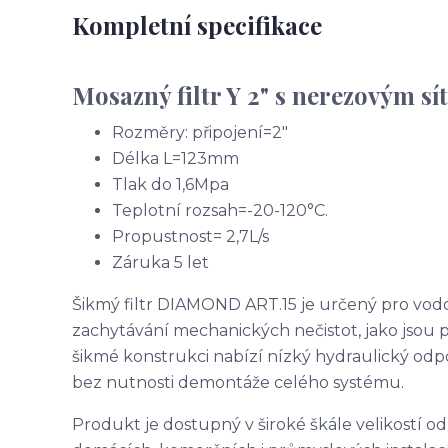
Kompletní specifikace
Mosazný filtr Y 2" s nerezovým sí
Rozměry: připojení=2"
Délka L=123mm
Tlak do 1,6Mpa
Teplotní rozsah=-20-120°C.
Propustnost= 2,7L/s
Záruka 5 let
Šikmý filtr DIAMOND ART.15 je určený pro vodo
zachytávání mechanických nečistot, jako jsou p
šikmé konstrukci nabízí nízký hydraulický odpor
bez nutnosti demontáže celého systému.
Produkt je dostupný v široké škále velikostí o