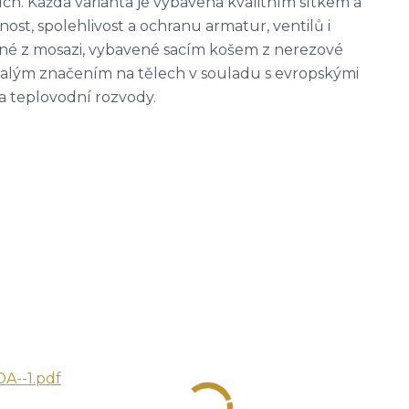
ch. Každá varianta je vybavena kvalitním sítkem a
ost, spolehlivost a ochranu armatur, ventilů i
né z mosazi, vybavené sacím košem z nerezové
rvalým značením na tělech v souladu s evropskými
a teplovodní rozvody.
A--1.pdf