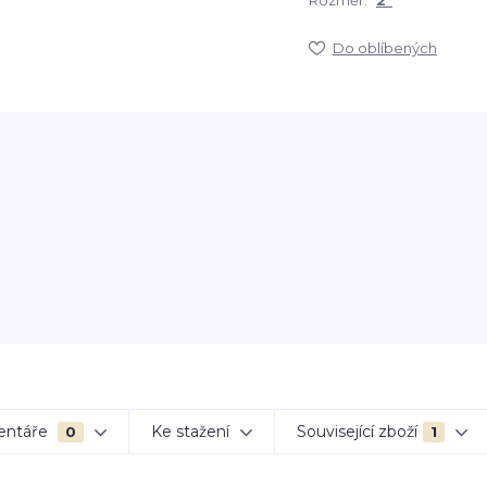
Rozměr:
2"
Do oblíbených
entáře
Ke stažení
Související zboží
0
1