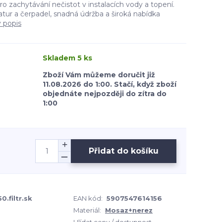
 zachytávání nečistot v instalacích vody a topení.
tur a čerpadel, snadná údržba a široká nabídka
ý popis
Skladem 5 ks
Zboží Vám můžeme doručit již
11.08.2026 do 1:00. Stačí, když zboží
objednáte nejpozději do zítra do
1:00
Přidat do košíku
0.filtr.sk
EAN kód:
5907547614156
Materiál:
Mosaz+nerez