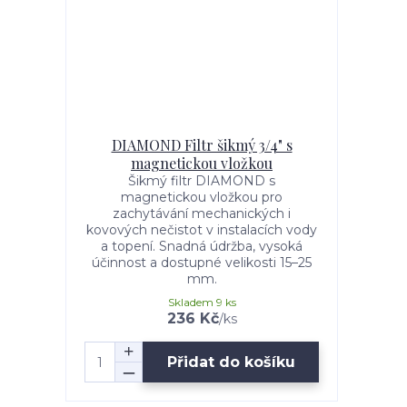
DIAMOND Filtr šikmý 3/4" s
magnetickou vložkou
Šikmý filtr DIAMOND s
magnetickou vložkou pro
zachytávání mechanických i
kovových nečistot v instalacích vody
a topení. Snadná údržba, vysoká
účinnost a dostupné velikosti 15–25
mm.
Skladem 9 ks
236 Kč
/
ks
Přidat do košíku