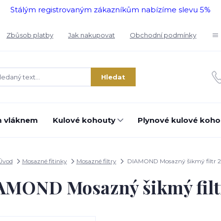
Stálým registrovaným zákazníkům nabízíme slevu 5%
Zbůsob platby
Jak nakupovat
Obchodní podmínky
Hledat
m vláknem
Kulové kohouty
Plynové kulové koho
Úvod
Mosazné fitinky
Mosazné filtry
DIAMOND Mosazný šikmý filtr 2
AMOND Mosazný šikmý filtr