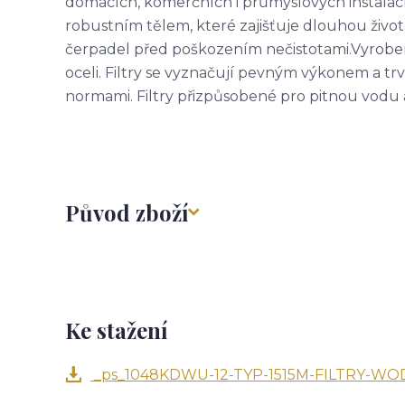
domácích, komerčních i průmyslových instalací
robustním tělem, které zajišťuje dlouhou životn
čerpadel před poškozením nečistotami.Vyrobe
oceli. Filtry se vyznačují pevným výkonem a t
normami. Filtry přizpůsobené pro pitnou vodu 
Původ zboží
Ke stažení
_ps_1048KDWU-12-TYP-1515M-FILTRY-WOD