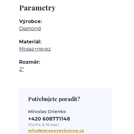
Parametry
Výrobce
Diamond
Materiál
Mosaz+nerez
Rozměr
2"
Potřebujete poradit?
Miroslav Drienko
+420 608771148
(Po-Pá, 8-16 hod.)
info@nerezovevlnovce.cz