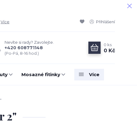
Více
Přihlášení
Nevíte si rady? Zavolejte.
0
ks
+420 608771148
0 Kč
(Po-Pá, 8-16 hod.)
uty
Mosazné fitinky
Více
"
 2"