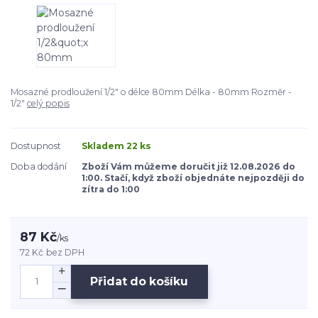
Mosazné prodloužení 1/2" o délce 80mm Délka - 80mm Rozměr -
1/2"
celý popis
Dostupnost
Skladem 22 ks
Doba dodání
Zboží Vám můžeme doručit již 12.08.2026 do
1:00. Stačí, když zboží objednáte nejpozději do
zítra do 1:00
87 Kč
/
ks
72 Kč
bez DPH
Přidat do košíku