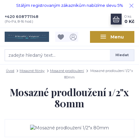
Stálým registrovaným zákazníkům nabízíme slevu 5%
+420 608771148
0
ks
0 Kč
(Po-Pá, 8-16 hod.)
Menu
Hledat
Úvod
Mosazné fitinky
Mosazné prodloužení
Mosazné prodloužení 1/2"x
80mm
Mosazné prodloužení 1/2"x
80mm