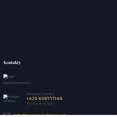
Kontakty
Nerezovevlnovce.cz
Miroslav Drienko
+420 608771148
(Po-Pá, 8-16 hod.)
info@nerezovevlnovce.cz