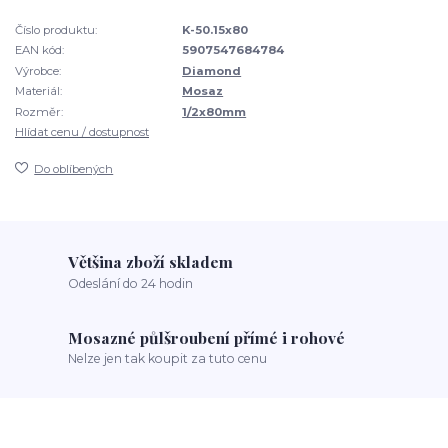
Číslo produktu:
K-50.15x80
EAN kód:
5907547684784
Výrobce:
Diamond
Materiál:
Mosaz
Rozměr:
1/2x80mm
Hlídat cenu / dostupnost
Do oblíbených
Většina zboží skladem
Odeslání do 24 hodin
Mosazné půlšroubení přímé i rohové
Nelze jen tak koupit za tuto cenu