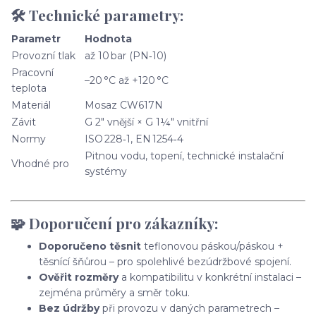
🛠 Technické parametry:
Parametr
Hodnota
Provozní tlak
až 10 bar (PN‑10)
Pracovní
–20 °C až +120 °C
teplota
Materiál
Mosaz CW617N
Závit
G 2" vnější × G 1¼" vnitřní
Normy
ISO 228‑1, EN 1254‑4
Pitnou vodu, topení, technické instalační
Vhodné pro
systémy
🧩 Doporučení pro zákazníky:
Doporučeno těsnit
teflonovou páskou/páskou +
těsnící šňůrou – pro spolehlivé bezúdržbové spojení.
Ověřit rozměry
a kompatibilitu v konkrétní instalaci –
zejména průměry a směr toku.
Bez údržby
při provozu v daných parametrech –