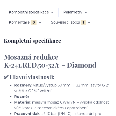
Kompletní specifikace
Parametry
Komentáře
0
Související zboží
1
Kompletní specifikace
Mosazná redukce
K‑241.RED.50‑32.Y – Diamond
✅ Hlavní vlastnosti:
Rozměry
: vstup/výstup 50 mm → 32 mm, závity G 2"
vnější × G 1¼" vnitřní
.
Rozměr
Materiál
: masivní mosaz CW617N – vysoká odolnost
vůči korozi a mechanickému opotřebení
Pracovní tlak
: až 10 bar (PN‑10) – standardní pro