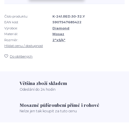
Číslo produktu:
K-241.RED.50-32.Y
EAN kód:
5907547685422
Výrobce:
Diamond
Materiál:
Mosaz
Rozměr:
2"x5/4"
Hlídat cenu / dostupnost
Do oblíbených
Většina zboží skladem
Odeslání do 24 hodin
Mosazné půlšroubení přímé i rohové
Nelze jen tak koupit za tuto cenu