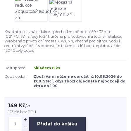
Kvalitní mosazná redukce s přechodem připojení 50 × 32 mm
(G 2" × G 1¼") z řady K-241, určená pro vodovodní a topné instalace.
Vyrobená z prvotřídní mosazi CW617N, vhodná pro pitnou vodu i
centrální vytápění, s pracovním tlakem do 10 bar a teplotou až do
120 °C
celý popis
Dostupnost
Skladem 8 ks
Doba dodání
Zboží Vám můžeme doručit již 10.08.2026 do
1:00. Stačí, když zboží objednáte nejpozději do
zítra do 1:00
149 Kč
/
ks
123 Kč
bez DPH
Přidat do košíku