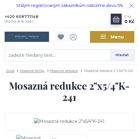
Stálým registrovaným zákazníkům nabízíme slevu 5%
+420 608771148
0
ks
0 Kč
(Po-Pá, 8-16 hod.)
Menu
Hledat
Úvod
Mosazné fitinky
Mosazné redukce
Mosazná redukce 2"x5/4"K-241
Mosazná redukce 2"x5/4"K-
241