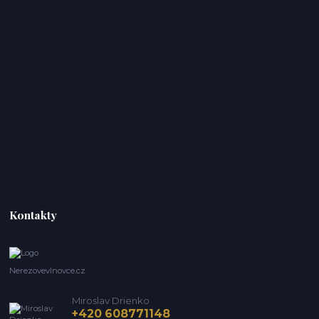
Kontakty
Nerezovevlnovce.cz
Miroslav Drienko
+420 608771148