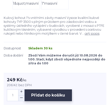
Kulový kohout 1"s vnitřními závity masivní Vysoce kvalitní kulové
kohouty TYP 3500 s plným průtokem pro zásobování vodou a
systémy ústředního vytápění v budovách, vyrobené z mosazi s PTFE
kuličkovým těsněním, vybavené vývodkou v provedení s ocelovou
rukojetí nebo hliníkovým motýlkem v černé barvě. V...
celý popis
Dostupnost
Skladem 30 ks
Doba dodání
Zboží Vám můžeme doručit již 10.08.2026 do
1:00. Stačí, když zboží objednáte nejpozději do
zítra do 1:00
249 Kč
/
ks
206 Kč
bez DPH
Přidat do košíku