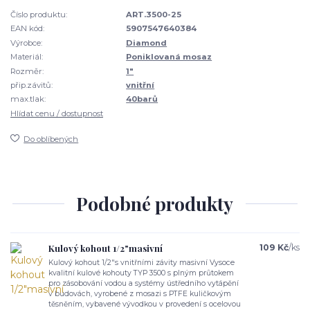
Číslo produktu:
ART.3500-25
EAN kód:
5907547640384
Výrobce:
Diamond
Materiál:
Poniklovaná mosaz
Rozměr:
1"
přip.závitů:
vnitřní
max.tlak:
40barů
Hlídat cenu / dostupnost
Do oblíbených
Podobné produkty
Kulový kohout 1/2"masivní
109 Kč
/
ks
Kulový kohout 1/2"s vnitřními závity masivní Vysoce
kvalitní kulové kohouty TYP 3500 s plným průtokem
pro zásobování vodou a systémy ústředního vytápění
v budovách, vyrobené z mosazi s PTFE kuličkovým
těsněním, vybavené vývodkou v provedení s ocelovou