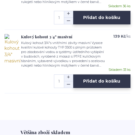
rukojetí nebo hliníkovým motýlkem v černé barvě....
Skladem 36 ks
Přidat do košíku
Kulový kohout 3/4" masivní
139 Kč
/
ks
Kulový kohout 3/4"s vnitřními závity-masivní Vysoce
kvalitní kulové kohouty TYP 3500 s plným průtokem
pro zásobování vodou a systémy ústředního vytápění
v budovách, vyrobené z mosazi s PTFE kuličkovým
těsněním, vybavené vývodkou v provedení s ocelovou
rukojetí nebo hliníkovým motýlkem v černé barvě....
Skladem 33 ks
Přidat do košíku
Většina zboží skladem