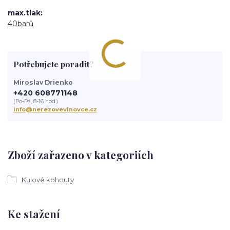
max.tlak
40barů
Potřebujete poradit?
Miroslav Drienko
+420 608771148
(Po-Pá, 8-16 hod.)
info@nerezovevlnovce.cz
Zboží zařazeno v kategoriích
Kulové kohouty
Ke stažení