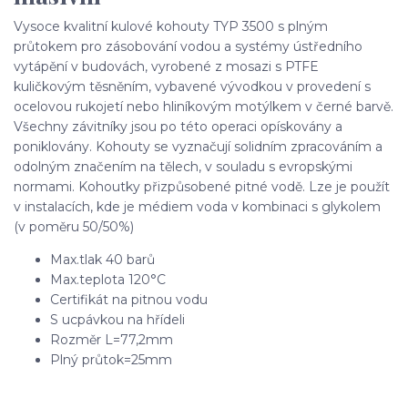
Vysoce kvalitní kulové kohouty TYP 3500 s plným
průtokem pro zásobování vodou a systémy ústředního
vytápění v budovách, vyrobené z mosazi s PTFE
kuličkovým těsněním, vybavené vývodkou v provedení s
ocelovou rukojetí nebo hliníkovým motýlkem v černé barvě.
Všechny závitníky jsou po této operaci opískovány a
poniklovány. Kohouty se vyznačují solidním zpracováním a
odolným značením na tělech, v souladu s evropskými
normami. Kohoutky přizpůsobené pitné vodě. Lze je použít
v instalacích, kde je médiem voda v kombinaci s glykolem
(v poměru 50/50%)
Max.tlak 40 barů
Max.teplota 120°C
Certifikát na pitnou vodu
S ucpávkou na hřídeli
Rozměr L=77,2mm
Plný průtok=25mm