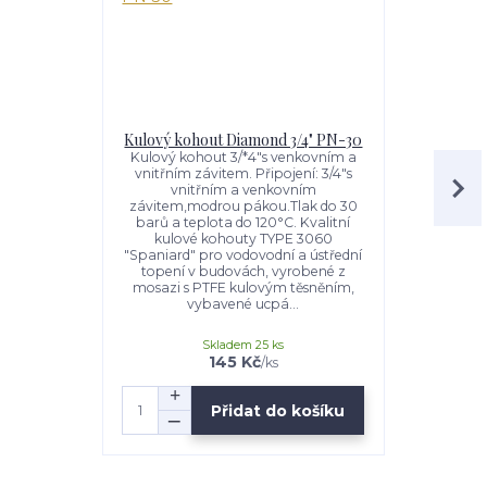
Kulový kohout Diamond 3/4" PN-30
Kulový 
Kulový kohout 3/*4"s venkovním a
Kulový ko
vnitřním závitem. Připojení: 3/4"s
vnitřním zá
vnitřním a venkovním
modrou pá
závitem,modrou pákou.Tlak do 30
teplota do
barů a teplota do 120°C. Kvalitní
kohouty TY
kulové kohouty TYPE 3060
vodovodn
"Spaniard" pro vodovodní a ústřední
budovách, v
topení v budovách, vyrobené z
kulovým
mosazi s PTFE kulovým těsněním,
ucpávkou ve 
vybavené ucpá...
Skladem 25 ks
145 Kč
/
ks
Přidat do košíku