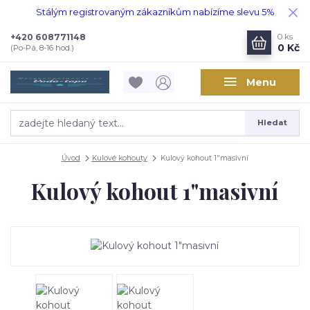
Stálým registrovaným zákazníkům nabízíme slevu 5%
+420 608771148
0
ks
0 Kč
(Po-Pá, 8-16 hod.)
Menu
Hledat
Úvod
Kulové kohouty
Kulový kohout 1"masivní
Kulový kohout 1"masivní