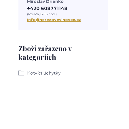
Miroslav Drienko
+420 608771148
(Po-Pá, 8-16 hod.)
info@nerezovevlnovce.cz
Zboží zařazeno v
kategoriích
Kotvící úchytky