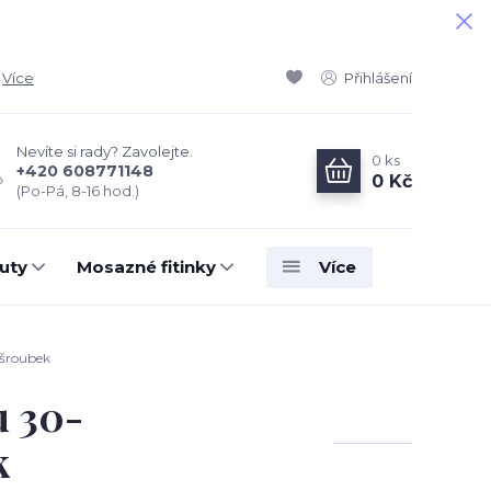
Více
Přihlášení
Nevíte si rady? Zavolejte.
0
ks
+420 608771148
0 Kč
(Po-Pá, 8-16 hod.)
uty
Mosazné fitinky
Více
šroubek
u 30-
k