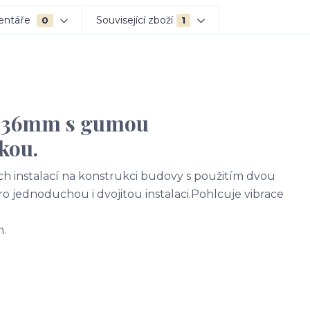
entáře
Související zboží
0
1
30-36mm s gumou
kou.
h instalací na konstrukci budovy s použitím dvou
o jednoduchou i dvojitou instalaci.Pohlcuje vibrace
m.