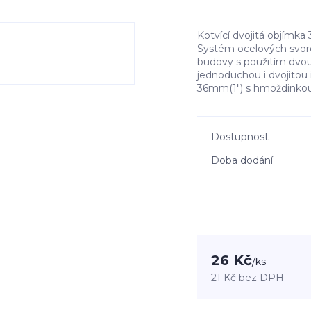
Kotvící dvojitá objí
Systém ocelových svorek
budovy s použitím dvou
jednoduchou i dvojitou 
36mm(1") s hmoždinkou
Dostupnost
Doba dodání
26 Kč
/
ks
21 Kč
bez DPH