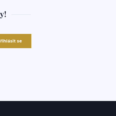
y!
řihlásit se