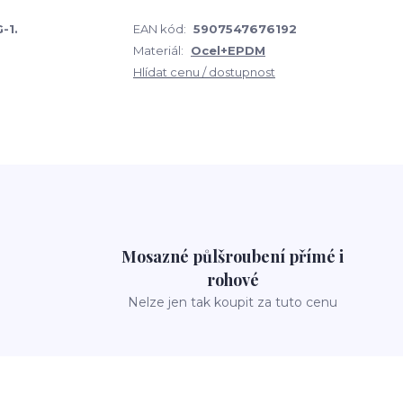
-1.
EAN kód:
5907547676192
Materiál:
Ocel+EPDM
Hlídat cenu / dostupnost
Mosazné půlšroubení přímé i
rohové
Nelze jen tak koupit za tuto cenu