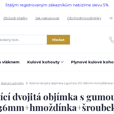
Stálým registrovaným zákazníkům nabízíme slevu 5%
Zbůsob platby
Jak nakupovat
Obchodní podmínky
Hledat
m vláknem
Kulové kohouty
Plynové kulové koho
Kotvící úchytky
Kotvící dvojitá objímka s gumou 30-36mm+hmoždínka+
ící dvojitá objímka s gumo
36mm+hmoždínka+šroube