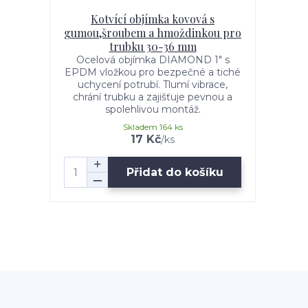
Kotvící objímka kovová s
gumou,šroubem a hmoždinkou pro
trubku 30-36 mm
Ocelová objímka DIAMOND 1" s
EPDM vložkou pro bezpečné a tiché
uchycení potrubí. Tlumí vibrace,
chrání trubku a zajišťuje pevnou a
spolehlivou montáž.
Skladem 164 ks
17 Kč
/
ks
Přidat do košíku