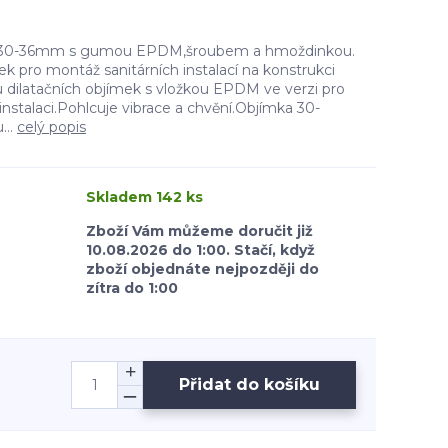
mka 30-36mm s gumou EPDM,šroubem a hmoždinkou.
 pro montáž sanitárních instalací na konstrukci
 dilatačních objímek s vložkou EPDM ve verzi pro
instalaci.Pohlcuje vibrace a chvění.Objímka 30-
...
celý popis
Skladem 142 ks
Zboží Vám můžeme doručit již
10.08.2026 do 1:00. Stačí, když
zboží objednáte nejpozději do
zítra do 1:00
Přidat do košíku