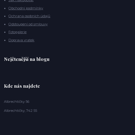
Jak nakupovat
Obchodní podmínky
Ochrana osobních údajů
Odstoupení od smlouvy
Fotogalerie
Doprava vratek
Nejčtenější na blogu
Kde nás najdete
Albrechtičky 56
Albrechtičky, 742 55