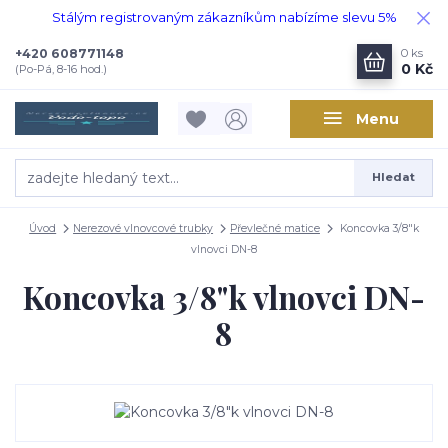
Stálým registrovaným zákazníkům nabízíme slevu 5%
+420 608771148
0
ks
0 Kč
(Po-Pá, 8-16 hod.)
Menu
Hledat
Úvod
Nerezové vlnovcové trubky
Převlečné matice
Koncovka 3/8"k
vlnovci DN-8
Koncovka 3/8"k vlnovci DN-
8