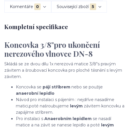
Komentáře
0
Související zboží
5
Kompletní specifikace
Koncovka 3/8"pro ukončení
nerezového vlnovce DN-8
Skládá se ze dvou dílu 1x nerezová matice 3/8"s pravým
závitem a šroubovací koncovka pro ploché těsnění s levým
závitem.
Koncovka se
pájí stříbrem
nebo se použije
anaerobní lepidlo
Návod pro instalaci s pájením : nejdříve nasadíme
matici,poté našroubujeme
levým
závitem koncovku a
zapájíme stříbrem.
Pro instalaci s
Anaerobním lepidlem
se nasadí
matice a na závit se nanese lepidlo a poté
levým