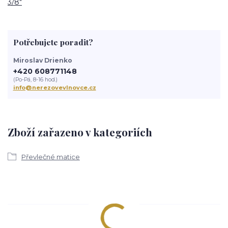
3/8"
Potřebujete poradit?
Miroslav Drienko
+420 608771148
(Po-Pá, 8-16 hod.)
info@nerezovevlnovce.cz
Zboží zařazeno v kategoriích
Převlečné matice