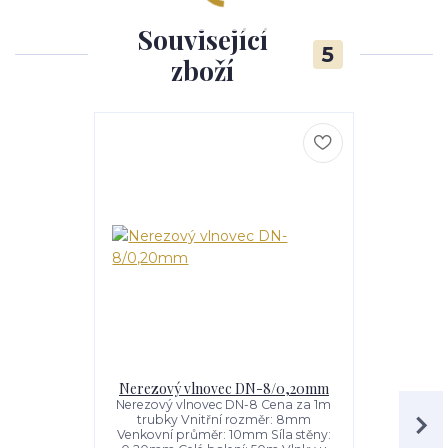
Související
5
zboží
Nerezový vlnovec DN-8/0,20mm
Ploché t
Nerezový vlnovec DN-8 Cena za 1m
Bezazb
trubky Vnitřní rozměr: 8mm
převlečn
Venkovní průměr: 10mm Síla stěny:
produktu – 