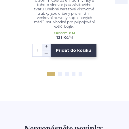
0,20mm Celé balení: 50m Vlnky u
3/8"; bezaz
tohoto vlnovce jsou závitového
Těsnění m
tvaru Ohebné nerezové vlnovcové
409/2005
trubky jsou určeny pro vnitřní i
požadavcích
venkovní rozvody kapalinových
do pří
médií.Jsou vhodné pro připojování
kotlů, bojle...
Skladem 18 M
131 Kč
/
M
Přidat do košíku
Nepropásněte novinky,