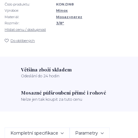
Číslo produktu:
KON.DN8
Výrobce:
Minox
Materiál:
Mosaz+nerez
Rozměr:
3/8"
Hlídat cenu / dostupnost
Do oblíbených
Většina zboží skladem
Odeslání do 24 hodin
Mosazné půlšroubení přímé i rohové
Nelze jen tak koupit za tuto cenu
Kompletní specifikace
Parametry