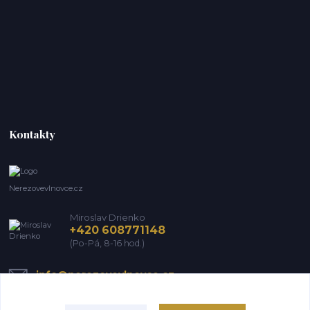
Kontakty
Nerezovevlnovce.cz
Miroslav Drienko
+420 608771148
(Po-Pá, 8-16 hod.)
info@nerezovevlnovce.cz