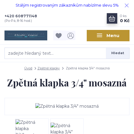
Stálým registrovaným zákazníkům nabízíme slevu 5%
+420 608771148
0
ks
0 Kč
(Po-Pá, 8-16 hod.)
Menu
Hledat
Úvod
Zpětné klapky
Zpětná klapka 3/4" mosazná
Zpětná klapka 3/4" mosazná