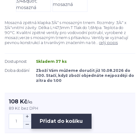
Mosazná zpětná klapka 3/4" s mosaznýn trnem. Rozměry: 3/4" x
3/4"vnitřní závity. Délka L=47,5mm.T Tlak do 1,6Mpa. Teplota do
90°C. Kvalitní zpětné ventily pro vodovodní potrubí, vyrobené z
mosazi,verze s mosazným trnem s přísavkou. Ventily se vyznačují
pevnou konstrukcí a trvanlivým značením na tě...
celý popis
Dostupnost
Skladem 37 ks
Doba dodání
Zboží Vám můžeme doručit již 10.08.2026 do
1:00. Stačí, když zboží objednáte nejpozději do
zítra do 1:00
108 Kč
/
ks
89 Kč
bez DPH
Přidat do košíku