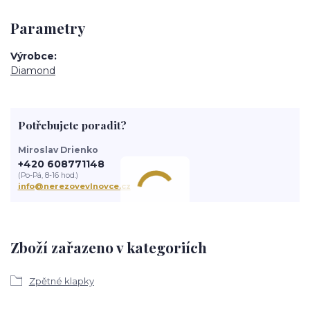
Parametry
Výrobce
Diamond
Potřebujete poradit?
Miroslav Drienko
+420 608771148
(Po-Pá, 8-16 hod.)
info@nerezovevlnovce.cz
Zboží zařazeno v kategoriích
Zpětné klapky