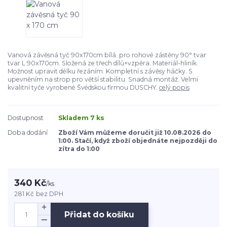
Vanová závěsná tyč 90x170cm bílá. pro rohové zástěny 90° tvar
tvar L 90x170cm. Složená ze třech dílů+vzpěra. Materiál-hliník.
Možnost upravit délku řezáním. Kompletní s závěsy háčky. S
upevněním na strop pro větší stabilitu. Snadná montáž. Velmi
kvalitní tyče vyrobené Švédskou firmou DUSCHY.
celý popis
Dostupnost
Skladem 7 ks
Doba dodání
Zboží Vám můžeme doručit již 10.08.2026 do
1:00. Stačí, když zboží objednáte nejpozději do
zítra do 1:00
340 Kč
/
ks
281 Kč
bez DPH
Přidat do košíku