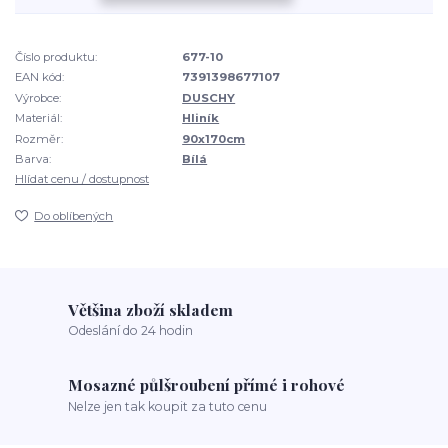
Číslo produktu:
677-10
EAN kód:
7391398677107
Výrobce:
DUSCHY
Materiál:
Hliník
Rozměr:
90x170cm
Barva:
Bílá
Hlídat cenu / dostupnost
Do oblíbených
Většina zboží skladem
Odeslání do 24 hodin
Mosazné půlšroubení přímé i rohové
Nelze jen tak koupit za tuto cenu