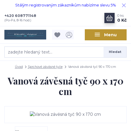
Stálým registrovaným zákazníkům nabízíme slevu 5%
+420 608771148
0
ks
0 Kč
(Po-Pá, 8-16 hod.)
Menu
Hledat
Úvod
Sprchové závěsné tyče
Vanová závěsná tyč 90 x 170 cm
Vanová závěsná tyč 90 x 170
cm