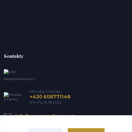
Kontakty
Nerezovevlnovce.cz
Miroslav Drienko
+420 608771148
(Po-Pá, 8-16 hod.)
info@nerezovevlnovce.cz