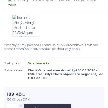
Mosazný přímý přechod Tiemme solar 22x3/4"venkovní závit pro
ploché těsnění s širokou dosedací plochou.
celý popis
Dostupnost
Skladem 4 ks
Doba dodání
Zboží Vám můžeme doručit již 10.08.2026 do
1:00. Stačí, když zboží objednáte nejpozději do
zítra do 1:00
189 Kč
/
ks
156 Kč
bez DPH