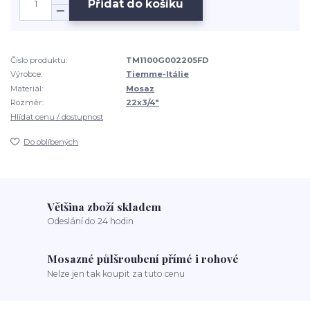
Přidat do košíku
Číslo produktu:
TM1100G002205FD
Výrobce:
Tiemme-Itálie
Materiál:
Mosaz
Rozměr:
22x3/4"
Hlídat cenu / dostupnost
Do oblíbených
Většina zboží skladem
Odeslání do 24 hodin
Mosazné půlšroubení přímé i rohové
Nelze jen tak koupit za tuto cenu