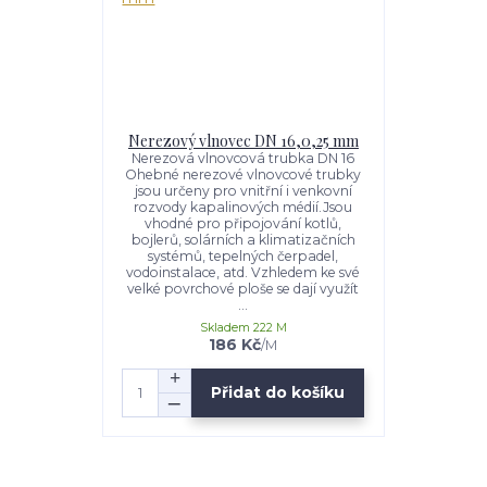
Nerezový vlnovec DN 16,0,25 mm
Nerezová vlnovcová trubka DN 16
Ohebné nerezové vlnovcové trubky
jsou určeny pro vnitřní i venkovní
rozvody kapalinových médií.Jsou
vhodné pro připojování kotlů,
bojlerů, solárních a klimatizačních
systémů, tepelných čerpadel,
vodoinstalace, atd. Vzhledem ke své
velké povrchové ploše se dají využít
...
Skladem 222 M
186 Kč
/
M
Přidat do košíku