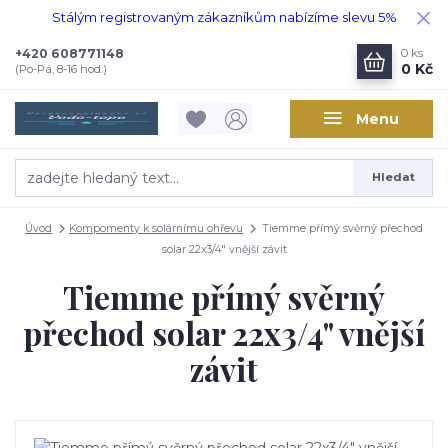
Stálým registrovaným zákazníkům nabízíme slevu 5%
+420 608771148
0
ks
0 Kč
(Po-Pá, 8-16 hod.)
Menu
Hledat
Úvod
Kompomenty k solárnímu ohřevu
Tiemme přímý svěrný přechod
solar 22x3/4" vnější závit
Tiemme přímý svěrný
přechod solar 22x3/4" vnější
závit