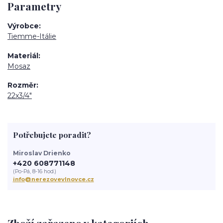
Parametry
Výrobce
Tiemme-Itálie
Materiál
Mosaz
Rozměr
22x3/4"
Potřebujete poradit?
Miroslav Drienko
+420 608771148
(Po-Pá, 8-16 hod.)
info@nerezovevlnovce.cz
Zboží zařazeno v kategoriích