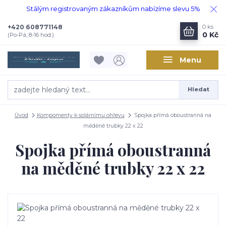
Stálým registrovaným zákazníkům nabízíme slevu 5%
+420 608771148
0
ks
0 Kč
(Po-Pá, 8-16 hod.)
Menu
Hledat
Úvod
Kompomenty k solárnímu ohřevu
Spojka přímá oboustranná na
měděné trubky 22 x 22
Spojka přímá oboustranná
na měděné trubky 22 x 22