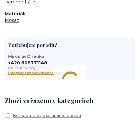
Tiemme-Itálie
Materiál
Mosaz
Potřebujete poradit?
Miroslav Drienko
+420 608771148
(Po-Pá, 8-16 hod.)
info@nerezovevlnovce.cz
Zboží zařazeno v kategoriích
Kompomenty k solárnímu ohřevu