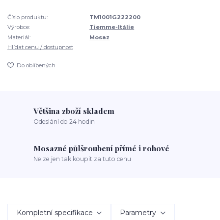
Číslo produktu:
TM1001G222200
Výrobce:
Tiemme-Itálie
Materiál:
Mosaz
Hlídat cenu / dostupnost
Do oblíbených
Většina zboží skladem
Odeslání do 24 hodin
Mosazné půlšroubení přímé i rohové
Nelze jen tak koupit za tuto cenu
Kompletní specifikace
Parametry