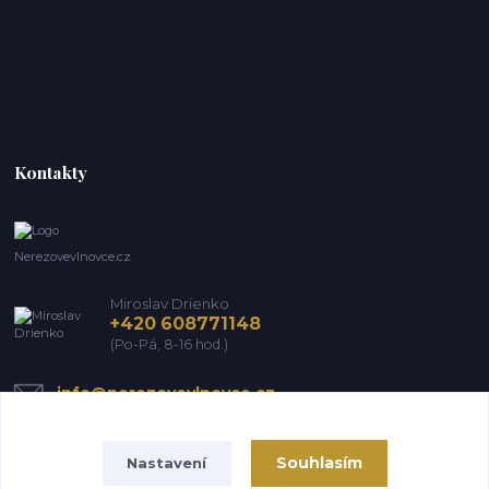
Kontakty
Nerezovevlnovce.cz
Miroslav Drienko
+420 608771148
(Po-Pá, 8-16 hod.)
info@nerezovevlnovce.cz
Souhlasím
Nastavení