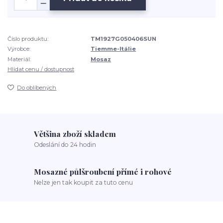
Číslo produktu:
TM1927G050406SUN
Výrobce:
Tiemme-Itálie
Materiál:
Mosaz
Hlídat cenu / dostupnost
Do oblíbených
Většina zboží skladem
Odeslání do 24 hodin
Mosazné půlšroubení přímé i rohové
Nelze jen tak koupit za tuto cenu