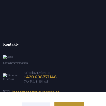
Kontakty
Nerezovevlnovce.cz
Miroslav Drienko
+420 608771148
(Po-Pá, 8-16 hod.)
info@nerezovevlnovce.cz