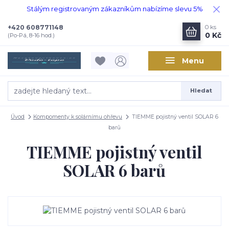
Stálým registrovaným zákazníkům nabízíme slevu 5%
+420 608771148
0
ks
0 Kč
(Po-Pá, 8-16 hod.)
Menu
Hledat
Úvod
Kompomenty k solárnímu ohřevu
TIEMME pojistný ventil SOLAR 6
barů
TIEMME pojistný ventil
SOLAR 6 barů