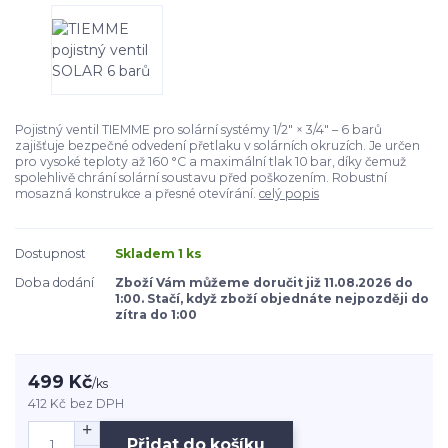
Pojistný ventil TIEMME pro solární systémy 1/2" × 3/4" – 6 barů
zajišťuje bezpečné odvedení přetlaku v solárních okruzích. Je určen
pro vysoké teploty až 160 °C a maximální tlak 10 bar, díky čemuž
spolehlivě chrání solární soustavu před poškozením. Robustní
mosazná konstrukce a přesné otevírání.
celý popis
Dostupnost
Skladem 1 ks
Doba dodání
Zboží Vám můžeme doručit již 11.08.2026 do
1:00. Stačí, když zboží objednáte nejpozději do
zítra do 1:00
499 Kč
/
ks
412 Kč
bez DPH
Přidat do košíku