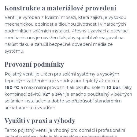
Konstrukce a materiálové provedení
Ventil je vyroben z kvalitní mosazi, která zajišťuje vysokou
mechanickou odolnost a dlouhou životnost i v náročných
podmínkách solárních instalací. Přesný uzavírací a otevírací
mechanismus je navržen tak, aby spolehlivě reagoval na
nárůst tlaku a zaručil bezpečné odvedení média ze
systému.
Provozní podmínky
Pojistný ventil je určen pro solární systémy s vysokým
tepelným zatížením a je vhodný pro teploty až do cca
160 °C
a maximální provozní tlak okruhu kolem
10 bar
. Díky
kombinaci závitů
1/2"
a
3/4"
je snadno použitelný v běžných
solárních instalacích a dobře se přizpůsobí standardním
armaturám a rozvodům.
Využití v praxi a výhody
Tento pojistný ventil je vhodný pro domácí i profesionální
solární systémy, kde je kladen důraz na bezpečnost a