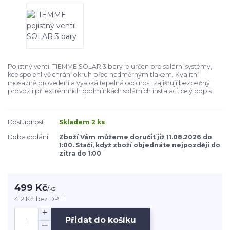
Pojistný ventil TIEMME SOLAR 3 bary je určen pro solární systémy,
kde spolehlivě chrání okruh před nadměrným tlakem. Kvalitní
mosazné provedení a vysoká tepelná odolnost zajišťují bezpečný
provoz i při extrémních podmínkách solárních instalací.
celý popis
Dostupnost
Skladem 2 ks
Doba dodání
Zboží Vám můžeme doručit již 11.08.2026 do
1:00. Stačí, když zboží objednáte nejpozději do
zítra do 1:00
499 Kč
/
ks
412 Kč
bez DPH
Přidat do košíku