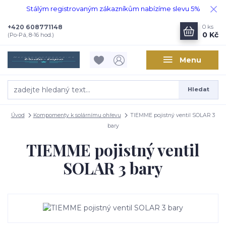
Stálým registrovaným zákazníkům nabízíme slevu 5%
+420 608771148
0
ks
0 Kč
(Po-Pá, 8-16 hod.)
Menu
Hledat
Úvod
Kompomenty k solárnímu ohřevu
TIEMME pojistný ventil SOLAR 3
bary
TIEMME pojistný ventil
SOLAR 3 bary