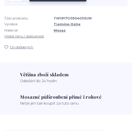
Číslo produktu:
TM1917G050403SUN
Výrobce:
Tiemme-Itálie
Materiál:
Mosaz
Hlídat cenu / dostupnost
Do oblíbených
Většina zboží skladem
Odeslání do 24 hodin
Mosazné půlšroubení přímé i rohové
Nelze jen tak koupit za tuto cenu