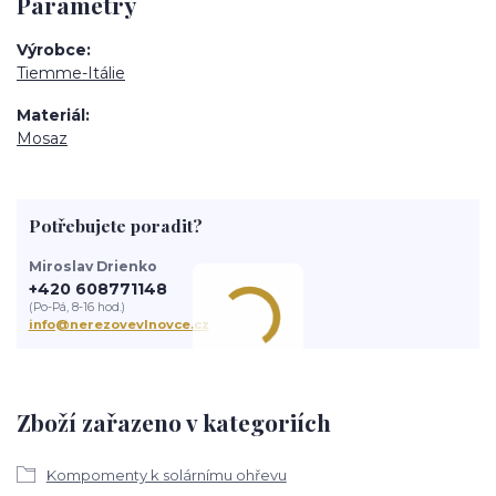
Parametry
Výrobce
Tiemme-Itálie
Materiál
Mosaz
Potřebujete poradit?
Miroslav Drienko
+420 608771148
(Po-Pá, 8-16 hod.)
info@nerezovevlnovce.cz
Zboží zařazeno v kategoriích
Kompomenty k solárnímu ohřevu