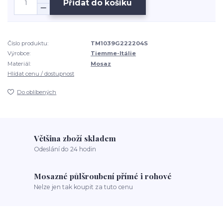
Přidat do košíku
Číslo produktu:
TM1039G222204S
Výrobce:
Tiemme-Itálie
Materiál:
Mosaz
Hlídat cenu / dostupnost
Do oblíbených
Většina zboží skladem
Odeslání do 24 hodin
Mosazné půlšroubení přímé i rohové
Nelze jen tak koupit za tuto cenu