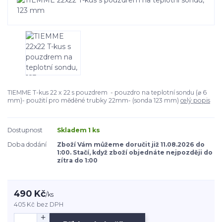
TIEMME T-kus 22 x 22 s pouzdrem - pouzdro na teplotní sondu (⌀ 6
mm)- použití pro měděné trubky 22mm- (sonda 123 mm)
celý popis
Dostupnost
Skladem 1 ks
Doba dodání
Zboží Vám můžeme doručit již 11.08.2026 do
1:00. Stačí, když zboží objednáte nejpozději do
zítra do 1:00
490 Kč
/
ks
405 Kč
bez DPH