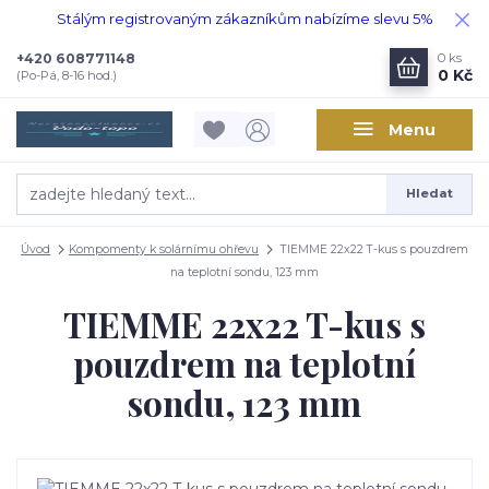
Stálým registrovaným zákazníkům nabízíme slevu 5%
+420 608771148
0
ks
0 Kč
(Po-Pá, 8-16 hod.)
Menu
Hledat
Úvod
Kompomenty k solárnímu ohřevu
TIEMME 22x22 T-kus s pouzdrem
na teplotní sondu, 123 mm
TIEMME 22x22 T-kus s
pouzdrem na teplotní
sondu, 123 mm