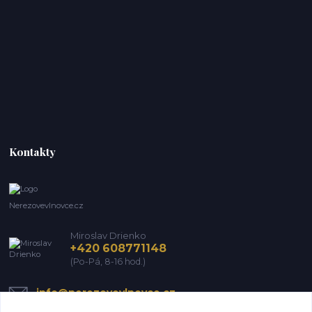
Kontakty
Nerezovevlnovce.cz
Miroslav Drienko
+420 608771148
(Po-Pá, 8-16 hod.)
info@nerezovevlnovce.cz