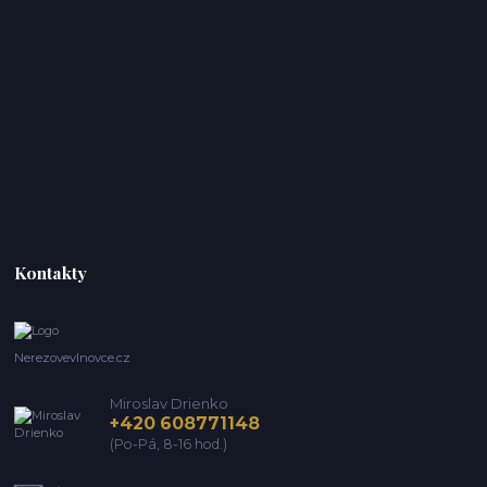
Kontakty
Nerezovevlnovce.cz
Miroslav Drienko
+420 608771148
(Po-Pá, 8-16 hod.)