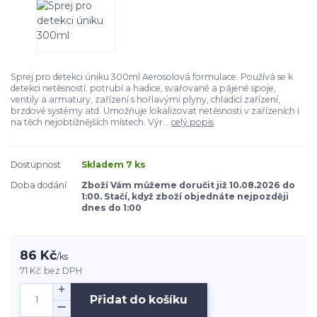
Sprej pro detekci úniku 300ml Aerosolová formulace. Používá se k
detekci netěsností: potrubí a hadice, svařované a pájené spoje,
ventily a armatury, zařízení s hořlavými plyny, chladicí zařízení,
brzdové systémy atd. Umožňuje lokalizovat netěsnosti v zařízeních i
na těch nejobtížnějších místech. Výr...
celý popis
Dostupnost
Skladem 7 ks
Doba dodání
Zboží Vám můžeme doručit již 10.08.2026 do
1:00. Stačí, když zboží objednáte nejpozději
dnes do 1:00
86 Kč
/
ks
71 Kč
bez DPH
Přidat do košíku