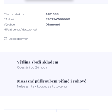
Číslo produktu:
ART.588
EAN kód:
5907547680601
Výrobce:
Diamond
Hlídat cenu / dostupnost
Do oblíbených
Většina zboží skladem
Odeslání do 24 hodin
Mosazné půlšroubení přímé i rohové
Nelze jen tak koupit za tuto cenu