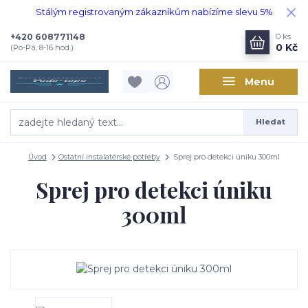
Stálým registrovaným zákazníkům nabízíme slevu 5%
+420 608771148
0
ks
0 Kč
(Po-Pá, 8-16 hod.)
Menu
Hledat
Úvod
Ostatní instalatérské potřeby
Sprej pro detekci úniku 300ml
Sprej pro detekci úniku
300ml