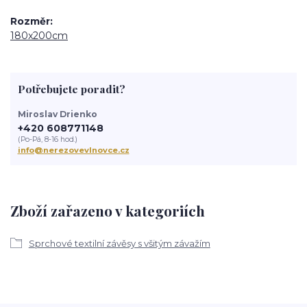
Rozměr
180x200cm
Potřebujete poradit?
Miroslav Drienko
+420 608771148
(Po-Pá, 8-16 hod.)
info@nerezovevlnovce.cz
Zboží zařazeno v kategoriích
Sprchové textilní závěsy s všitým závažím