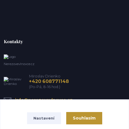
Kontakty
Nerezovevlnovce.cz
Miroslav Drienko
+420 608771148
(Po-Pá, 8-16 hod.)
info@nerezovevlnovce.cz
Souhlasím
Nastavení