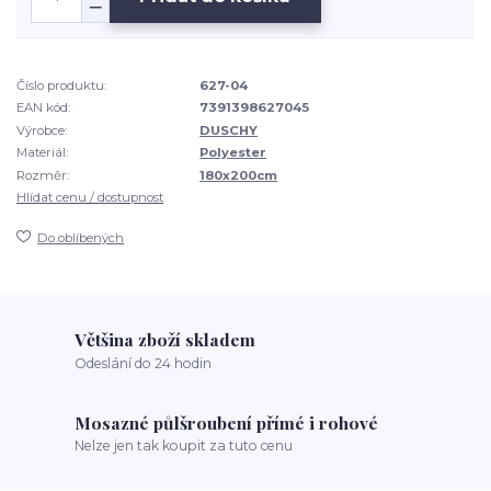
Číslo produktu:
627-04
EAN kód:
7391398627045
Výrobce:
DUSCHY
Materiál:
Polyester
Rozměr:
180x200cm
Hlídat cenu / dostupnost
Do oblíbených
Většina zboží skladem
Odeslání do 24 hodin
Mosazné půlšroubení přímé i rohové
Nelze jen tak koupit za tuto cenu