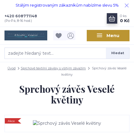
Stálým registrovaným zákazníkům nabízíme slevu 5%
+420 608771148
0
ks
0 Kč
(Po-Pá, 8-16 hod.)
Menu
Hledat
Úvod
Sprchové textilní závěsy s všitým závažím
Sprchový závěs Veselé
květiny
Sprchový závěs Veselé
květiny
Akce