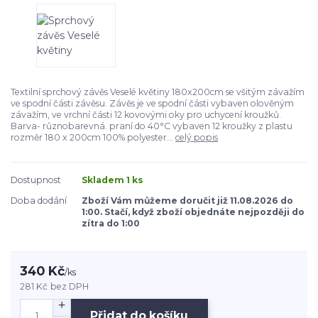
Textilní sprchový závěs Veselé květiny 180x200cm se všitým závažím
ve spodní části závěsu. Závěs je ve spodní části vybaven olověným
závažím, ve vrchní části 12 kovovými oky pro uchycení kroužků.
Barva- různobarevná. praní do 40°C vybaven 12 kroužky z plastu
rozměr 180 x 200cm 100% polyester...
celý popis
Dostupnost
Skladem 1 ks
Doba dodání
Zboží Vám můžeme doručit již 11.08.2026 do
1:00. Stačí, když zboží objednáte nejpozději do
zítra do 1:00
340 Kč
/
ks
281 Kč
bez DPH
Přidat do košíku