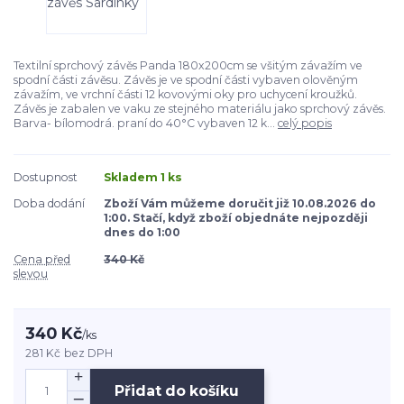
Textilní sprchový závěs Panda 180x200cm se všitým závažím ve
spodní části závěsu. Závěs je ve spodní části vybaven olověným
závažím, ve vrchní části 12 kovovými oky pro uchycení kroužků.
Závěs je zabalen ve vaku ze stejného materiálu jako sprchový závěs.
Barva- bílomodrá. praní do 40°C vybaven 12 k...
celý popis
Dostupnost
Skladem 1 ks
Doba dodání
Zboží Vám můžeme doručit již 10.08.2026 do
1:00. Stačí, když zboží objednáte nejpozději
dnes do 1:00
Cena před
340 Kč
slevou
340 Kč
/
ks
281 Kč
bez DPH
Přidat do košíku