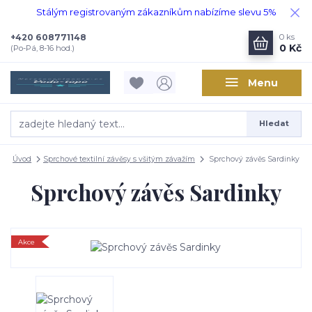
Stálým registrovaným zákazníkům nabízíme slevu 5%
+420 608771148
0
ks
0 Kč
(Po-Pá, 8-16 hod.)
Menu
Hledat
Úvod
Sprchové textilní závěsy s všitým závažím
Sprchový závěs Sardinky
Sprchový závěs Sardinky
Akce