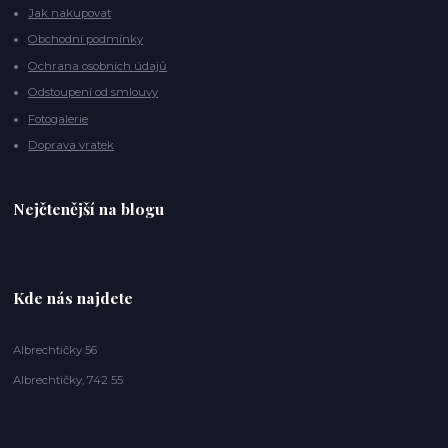
Jak nakupovat
Obchodní podmínky
Ochrana osobních údajů
Odstoupení od smlouvy
Fotogalerie
Doprava vratek
Nejčtenější na blogu
Kde nás najdete
Albrechtičky 56
Albrechtičky, 742 55