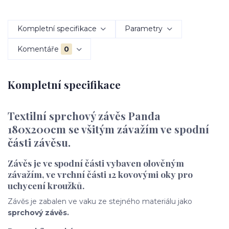
Kompletní specifikace
Parametry
Komentáře
0
Kompletní specifikace
Textilní sprchový závěs Panda
180x200cm
se všitým závažím ve spodní
části závěsu.
Závěs je ve spodní části vybaven olověným
závažím, ve vrchní části 12 kovovými oky pro
uchycení kroužků.
Závěs je zabalen ve vaku ze stejného materiálu jako
sprchový závěs.