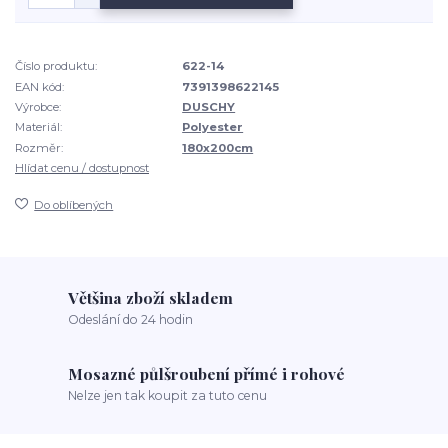
Číslo produktu:
622-14
EAN kód:
7391398622145
Výrobce:
DUSCHY
Materiál:
Polyester
Rozměr:
180x200cm
Hlídat cenu / dostupnost
Do oblíbených
Většina zboží skladem
Odeslání do 24 hodin
Mosazné půlšroubení přímé i rohové
Nelze jen tak koupit za tuto cenu