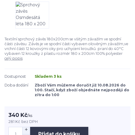
Textilní sprchový závěs 180x200cm se všitým závažím ve spodní
části závěsu. Závěs je ve spodní části vybaven olověným závažím,ve
vrchní části 12 kovovými oky pro uchycení kroužků. praní do 40°C
vybaven 12 kroužky z plastu rozměr 180 x 200cm 100% polyester
celý popis
Dostupnost
Skladem 3 ks
Doba dodání
Zboží Vám můžeme doručit již 10.08.2026 do
1:00. Stačí, když zboží objednáte nejpozději do
zítra do 1:00
340 Kč
/
ks
281 Kč
bez DPH
Přidat do košíku