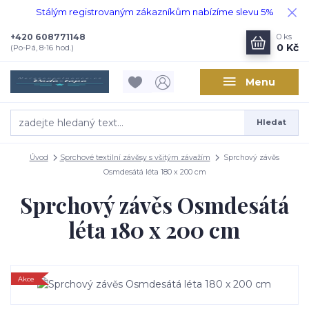
Stálým registrovaným zákazníkům nabízíme slevu 5%
+420 608771148
0
ks
0 Kč
(Po-Pá, 8-16 hod.)
Menu
Hledat
Úvod
Sprchové textilní závěsy s všitým závažím
Sprchový závěs
Osmdesátá léta 180 x 200 cm
Sprchový závěs Osmdesátá
léta 180 x 200 cm
Akce