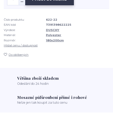
Číslo produktu:
622-22
EAN kód:
7391398622225
Výrobce:
DUSCHY
Materiál:
Polyester
Rozměr:
180x200cm
Hlídat cenu / dostupnost
Do oblíbených
Většina zboží skladem
Odeslání do 24 hodin
Mosazné půlšroubení přímé i rohové
Nelze jen tak koupit za tuto cenu