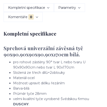
Kompletní specifikace
Parametry
Komentáře
0
Kompletní specifikace
Sprchová univerzální závěsná tyč
90x90,90x90x90,90x170cm bílá.
pro rohové zástěny 90° tvar L nebo tvaru U
90x90x90cm nebo tvar L 90x170cm
Složená ze třech dílů+2oblouky
Materiál-ocel
Možnost upravit délku řezáním
Barva-bílá
Průměr tyče 28mm
velmi kvalitní tyče vyrobené Švédskou firmou
DUSCHY
.