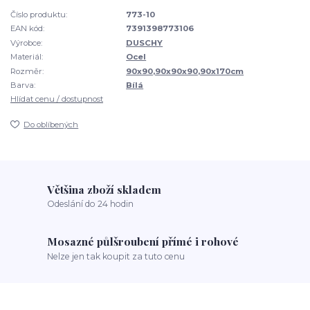
Číslo produktu:
773-10
EAN kód:
7391398773106
Výrobce:
DUSCHY
Materiál:
Ocel
Rozměr:
90x90,90x90x90,90x170cm
Barva:
Bílá
Hlídat cenu / dostupnost
Do oblíbených
Většina zboží skladem
Odeslání do 24 hodin
Mosazné půlšroubení přímé i rohové
Nelze jen tak koupit za tuto cenu