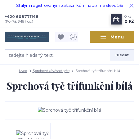
Stálým registrovaným zákazníkům nabízíme slevu 5%
+420 608771148
0
ks
0 Kč
(Po-Pá, 8-16 hod.)
Menu
Hledat
Úvod
Sprchové závěsné tyče
Sprchová tyč třífunkční bílá
Sprchová tyč třífunkční bílá