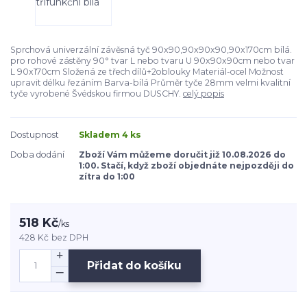
Sprchová univerzální závěsná tyč 90x90,90x90x90,90x170cm bílá.
pro rohové zástěny 90° tvar L nebo tvaru U 90x90x90cm nebo tvar
L 90x170cm Složená ze třech dílů+2oblouky Materiál-ocel Možnost
upravit délku řezáním Barva-bílá Průměr tyče 28mm velmi kvalitní
tyče vyrobené Švédskou firmou DUSCHY.
celý popis
Dostupnost
Skladem 4 ks
Doba dodání
Zboží Vám můžeme doručit již 10.08.2026 do
1:00. Stačí, když zboží objednáte nejpozději do
zítra do 1:00
518 Kč
/
ks
428 Kč
bez DPH
Přidat do košíku