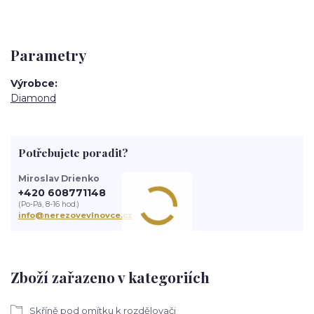
Parametry
Výrobce
Diamond
Potřebujete poradit?
Miroslav Drienko
+420 608771148
(Po-Pá, 8-16 hod.)
info@nerezovevlnovce.cz
Zboží zařazeno v kategoriích
Skříně pod omítku k rozdělovači