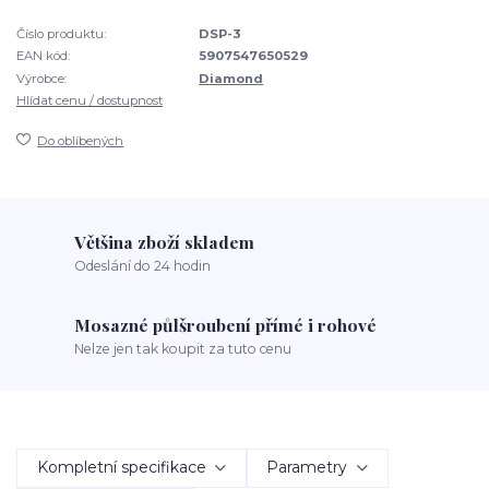
Číslo produktu:
DSP-3
EAN kód:
5907547650529
Výrobce:
Diamond
Hlídat cenu / dostupnost
Do oblíbených
Většina zboží skladem
Odeslání do 24 hodin
Mosazné půlšroubení přímé i rohové
Nelze jen tak koupit za tuto cenu
Kompletní specifikace
Parametry