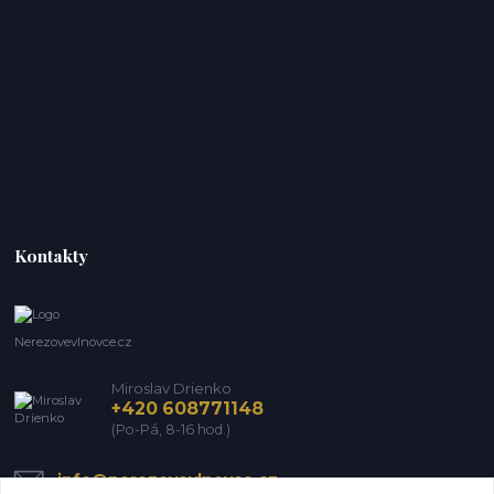
Kontakty
Nerezovevlnovce.cz
Miroslav Drienko
+420 608771148
(Po-Pá, 8-16 hod.)
info@nerezovevlnovce.cz