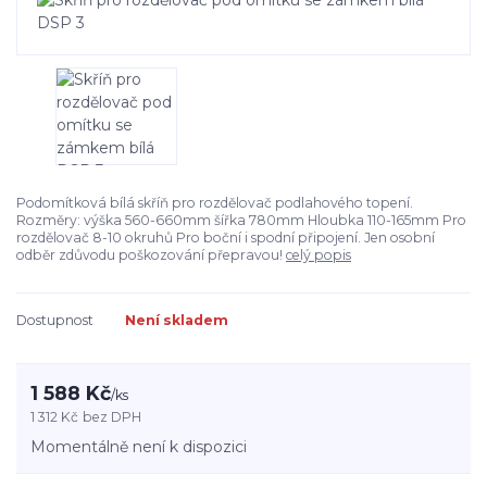
Podomítková bílá skříň pro rozdělovač podlahového topení.
Rozměry: výška 560-660mm šířka 780mm Hloubka 110-165mm Pro
rozdělovač 8-10 okruhů Pro boční i spodní připojení. Jen osobní
odběr zdůvodu poškozování přepravou!
celý popis
Dostupnost
Není skladem
1 588 Kč
/
ks
1 312 Kč
bez DPH
Momentálně není k dispozici