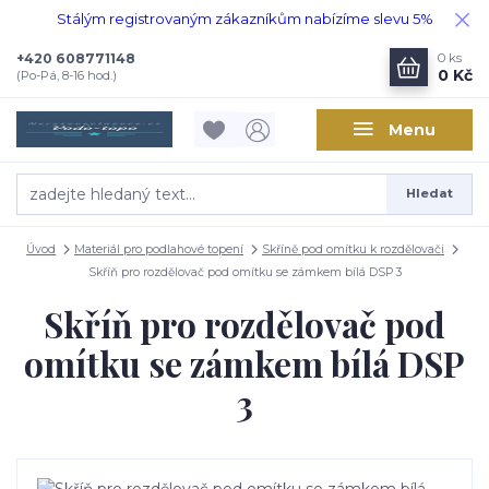
Stálým registrovaným zákazníkům nabízíme slevu 5%
+420 608771148
0
ks
0 Kč
(Po-Pá, 8-16 hod.)
Menu
Hledat
Úvod
Materiál pro podlahové topení
Skříně pod omítku k rozdělovači
Skříň pro rozdělovač pod omítku se zámkem bílá DSP 3
Skříň pro rozdělovač pod
omítku se zámkem bílá DSP
3