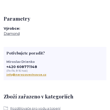
Parametry
Výrobce
Diamond
Potřebujete poradit?
Miroslav Drienko
+420 608771148
(Po-Pá, 8-16 hod.)
info@nerezovevlnovce.cz
Zboží zařazeno v kategoriích
Rozdělovače pro vodu a topení