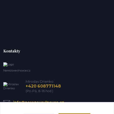
Kontakty
Nerezovevlnovce.cz
Miroslav Drienko
+420 608771148
(Po-Pá, 8-16 hod.)
info@nerezovevlnovce.cz