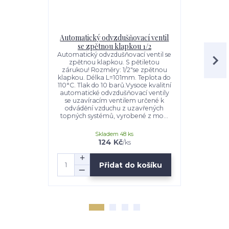
Automatický odvzdušňovací ventil
Kulový k
se zpětnou klapkou 1/2
adaptér
Automatický odvzdušňovací ventil se
Mini kulo
zpětnou klapkou. S pětiletou
pexalpex 
zárukou! Rozměry: 1/2"se zpětnou
závit dél
klapkou. Délka L=101mm. Teplota do
120°C. Tl
110°C. Tlak do 10 barů.Vysoce kvalitní
červená. K
automatické odvzdušňovací ventily
„MINI“ s 
se uzavíracím ventilem určené k
PEXALPEX
odvádění vzduchu z uzavřených
přívod vo
topných systémů, vyrobené z mo...
budovách
kulový
Skladem 48 ks
124 Kč
/
ks
Přidat do košíku