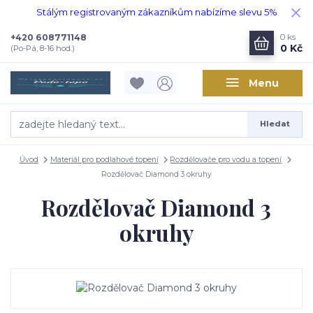
Stálým registrovaným zákazníkům nabízíme slevu 5%
+420 608771148
0
ks
0 Kč
(Po-Pá, 8-16 hod.)
Menu
Hledat
Úvod
Materiál pro podlahové topení
Rozdělovače pro vodu a topení
Rozdělovač Diamond 3 okruhy
Rozdělovač Diamond 3
okruhy