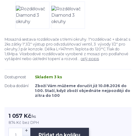
Mosazná sestava rozdělovače s třemi okruhy. 1"rozdělovač + sběrač s
2ks zátky 1",1/2" výstup pro odvzdušňovací ventil, 3 vývody 1/2" pro
okruhy,1 pár konzole. Délka L=147mm.Teplota do 120°C.Tlak do
1,6Mpa. Vícebodové rozdělovače vyrobené z mosazi pro podlahové
vytápění nebo ústřední topení a rozvod...
celý popis
Dostupnost
Skladem 3 ks
Doba dodání
Zboží Vám můžeme doručit již 10.08.2026 do
1:00. Stačí, když zboží objednáte nejpozději do
zítra do 1:00
1 057 Kč
/
ks
874 Kč
bez DPH
Přidat do košíku