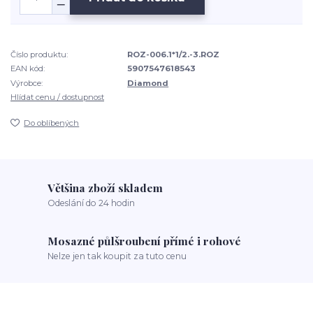
Číslo produktu:
ROZ-006.1*1/2.-3.ROZ
EAN kód:
5907547618543
Výrobce:
Diamond
Hlídat cenu / dostupnost
Do oblíbených
Většina zboží skladem
Odeslání do 24 hodin
Mosazné půlšroubení přímé i rohové
Nelze jen tak koupit za tuto cenu