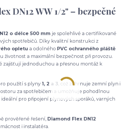
lex DN12 WW 1/2" – bezpečné
DN12 o délce 500 mm
je spolehlivé a certifikované
ých spotřebičů. Díky kvalitní konstrukci z
vého opletu
a odolného
PVC ochranného pláště
 životnost a maximální bezpečnost při provozu.
ré zajišťují jednoduchou a přesnou montáž k
ro použití s plyny
1, 2 a 3
, což zahrnuje zemní plyn i
í prostoru za spotřebičem a umožňuje pohodlnou
je ideální pro připojení plynových sporáků, varných
ě prověřené řešení,
Diamond Flex DN12
ácnost i instalatéra.