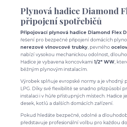
Plynová hadice Diamond F
připojení spotřebičů
Připojovací plynová hadice Diamond Flex 
řešení pro bezpečné připojení domácích plynov
nerezové vlnovcové trubky
, pevného
ocelo
nabízí vysokou mechanickou odolnost, dlouhou
Hadice je vybavena koncovkami
1/2" WW
, kte
běžným plynovým instalacím.
Výrobek splňuje evropské normy a je vhodný p
LPG. Díky své flexibilitě se snadno přizpůsob
instalaci i v hůře přístupných místech. Hadice 
desek, kotlů a dalších domácích zařízení.
Pokud hledáte bezpečné, odolné a dlouhodob
představuje profesionální volbu pro každou dom