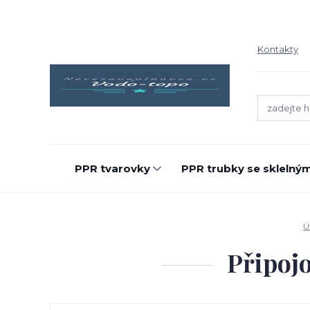
Kontakty
PPR tvarovky
PPR trubky se sklelný
Ú
Připoj