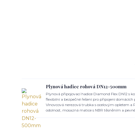
Plynová hadice rohová DN12-500mm
Plynová připojovací hadice Diamond Flex DN12 s k
flexibilní a bezpečné řešení pro připojení domácích
Vlnovcová nerezová trubka s ocelovým opletem a 
odolnost, mosazná matice s NBR těsněním a pevné