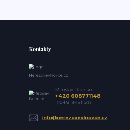
Kontakty
Nerezovevlnovce.cz
Miroslav Drienko
+420 608771148
(Po-Pá, 8-16 hod.)
info@nerezovevlnovce.cz