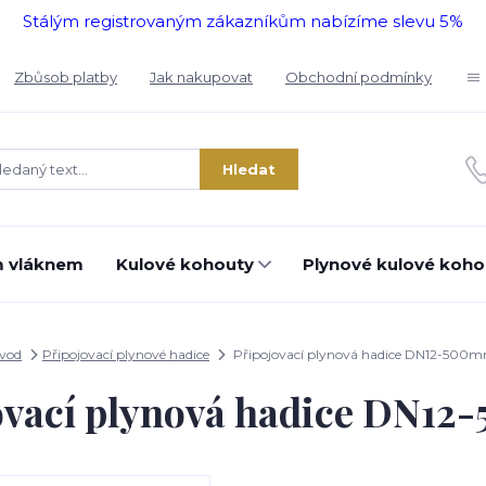
Stálým registrovaným zákazníkům nabízíme slevu 5%
Zbůsob platby
Jak nakupovat
Obchodní podmínky
Hledat
m vláknem
Kulové kohouty
Plynové kulové koho
vod
Připojovací plynové hadice
Připojovací plynová hadice DN12-500
ovací plynová hadice DN1