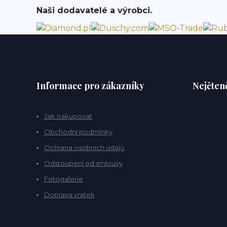
Naši dodavatelé a výrobci.
Informace pro zákazníky
Nejčteně
Jak nakupovat
Obchodní podmínky
Ochrana osobních údajů
Odstoupení od smlouvy
Fotogalerie
Doprava vratek