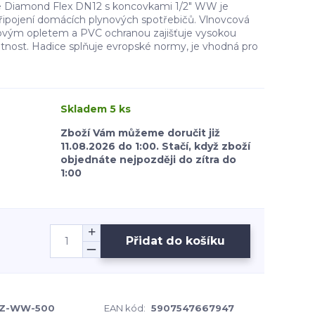
ice Diamond Flex DN12 s koncovkami 1/2" WW je
ipojení domácích plynových spotřebičů. Vlnovcová
lovým opletem a PVC ochranou zajišťuje vysokou
otnost. Hadice splňuje evropské normy, je vhodná pro
Skladem 5 ks
Zboží Vám můžeme doručit již
11.08.2026 do 1:00. Stačí, když zboží
objednáte nejpozději do zítra do
1:00
Přidat do košíku
Z-WW-500
EAN kód:
5907547667947