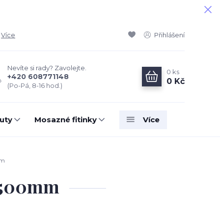
Více
Přihlášení
Nevíte si rady? Zavolejte.
0
ks
+420 608771148
0 Kč
(Po-Pá, 8-16 hod.)
uty
Mosazné fitinky
Více
mm
2-500mm