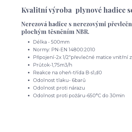
Kvalitní výroba plynové hadice se
Nerezová hadice s nerezovými převlečn
plochým těsněním NBR.
Délka - 500mm
Normy: PN-EN 14800:2010
Připojení-2x 1/2"převlečné matice vnitřní z
Průtok-1,75m3/h
Reakce na oheň-třída B-s1,d0
Odolnost tlaku- 6barů
Odolnost proti nárazu
Odolnost proti požáru-650°C do 30min