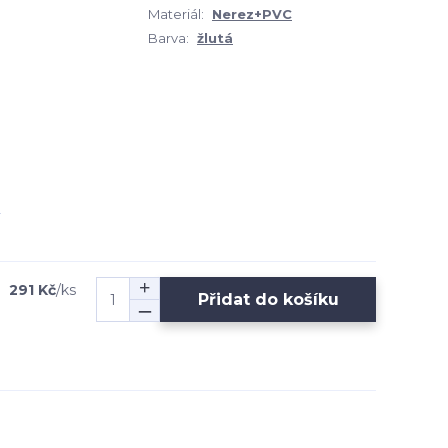
Materiál:
Nerez+PVC
Barva:
žlutá
291 Kč
/
ks
Přidat do košíku