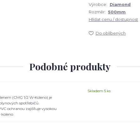
Výrobce:
Diamond
Rozměr:
500mm
Hlídat cenu / dostupnost
Do oblíbených
Podobné produkty
Skladem 5 ks
olenem (CMG 1/2 W‑Koleno) je
 plynových spotřebičů.
PVC ochranou zajišťuje vysokou
 koleno.