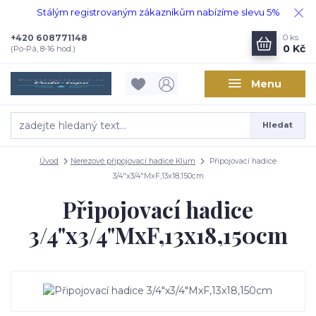
Stálým registrovaným zákazníkům nabízíme slevu 5%
+420 608771148
0
ks
0 Kč
(Po-Pá, 8-16 hod.)
Menu
Hledat
Úvod
Nerezové připojovací hadice Klum
Připojovací hadice
3/4"x3/4"MxF,13x18,150cm
Připojovací hadice
3/4"x3/4"MxF,13x18,150cm