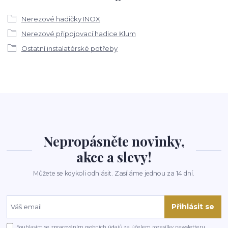
Nerezové hadičky INOX
Nerezové připojovací hadice Klum
Ostatní instalatérské potřeby
Nepropásněte novinky,
akce a slevy!
Můžete se kdykoli odhlásit. Zasíláme jednou za 14 dní.
Přihlásit se
Souhlasím se
zpracováním osobních údajů
za účelem rozesílky newsletteru.