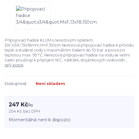
Připojovací hadice KLUM s nerezovým opletem
3/4"x3/4",13x18mm,M+F,150cm Nerezová připojovací hadice k přívodu
teplé a studené vody s maximálním tlakem do 10 bar a provozní
teplotou max. 95 °C. Nerezová připojovací hadice na vodu se velmi
často používají k připojení WC, nádržek, stojánkových vodovodn...
celý popis
Dostupnost
Není skladem
247 Kč
/
ks
204 Kč
bez DPH
Momentálně není k dispozici