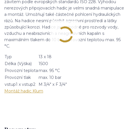
závitem podle evropských standardů ISO 228. Výhodou
nerezových připojovacích hadic je velmi snadná manipulace
a montáž. Umožňují také částečné pohlcení hydraulických
rázů. Na hadice nesmí působit agresivní prostředí a látky
způsobující korozi. Hadice jsou vhodné pro rozvody vody,
vzduchu a neabrazivních a neagresivních kapalin s
maximálním tlakem do 10 bar a provozní teplotou max. 95
°C.
Typ
13 x 18
Délka (Výška)
1500
Provozní teplota
max. 95 °C
Provozní tlak
max. 10 bar
vstup1 x vstup2
M 3/4" x F 3/4"
Montáž hadic Klum