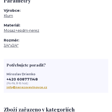
Parametry
Výrobce
Klum
Materiál
Mosaz+epdm-nerez
Rozměr
3/4"x3/4"
Potřebujete poradit?
Miroslav Drienko
+420 608771148
(Po-Pá, 8-16 hod.)
info@nerezovevlnovce.cz
Zboží zařazeno v kategoriích