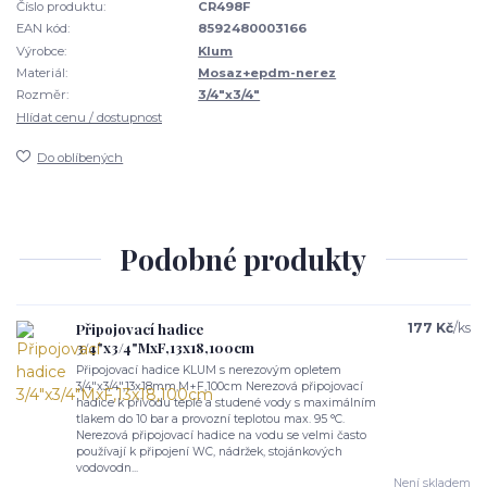
Číslo produktu:
CR498F
EAN kód:
8592480003166
Výrobce:
Klum
Materiál:
Mosaz+epdm-nerez
Rozměr:
3/4"x3/4"
Hlídat cenu / dostupnost
Do oblíbených
Podobné produkty
Připojovací hadice
177 Kč
/
ks
3/4"x3/4"MxF,13x18,100cm
Připojovací hadice KLUM s nerezovým opletem
3/4"x3/4",13x18mm,M+F,100cm Nerezová připojovací
hadice k přívodu teplé a studené vody s maximálním
tlakem do 10 bar a provozní teplotou max. 95 °C.
Nerezová připojovací hadice na vodu se velmi často
používají k připojení WC, nádržek, stojánkových
vodovodn...
Není skladem