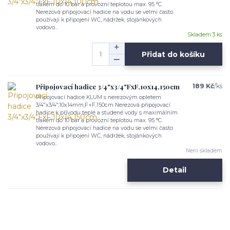
tlakem do 10 bar a provozní teplotou max. 95 °C.
Nerezová připojovací hadice na vodu se velmi často
používají k připojení WC, nádržek, stojánkových
vodovo...
Skladem 3 ks
Přidat do košíku
Připojovací hadice 3/4"x3/4"FxF,10x14,150cm
189 Kč
/
ks
Připojovací hadice KLUM s nerezovým opletem
3/4"x3/4",10x14mm,F+F,150cm Nerezová připojovací
hadice k přívodu teplé a studené vody s maximálním
tlakem do 10 bar a provozní teplotou max. 95 °C.
Nerezová připojovací hadice na vodu se velmi často
používají k připojení WC, nádržek, stojánkových
vodovo...
Není skladem
Detail