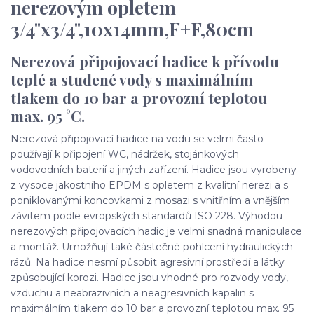
nerezovým opletem
3/4"x3/4",10x14mm,F+F,80cm
Nerezová připojovací hadice k přívodu
teplé a studené vody s maximálním
tlakem do 10 bar a provozní teplotou
max. 95 °C.
Nerezová připojovací hadice na vodu se velmi často
používají k připojení WC, nádržek, stojánkových
vodovodních baterií a jiných zařízení. Hadice jsou vyrobeny
z vysoce jakostního EPDM s opletem z kvalitní nerezi a s
poniklovanými koncovkami z mosazi s vnitřním a vnějším
závitem podle evropských standardů ISO 228. Výhodou
nerezových připojovacích hadic je velmi snadná manipulace
a montáž. Umožňují také částečné pohlcení hydraulických
rázů. Na hadice nesmí působit agresivní prostředí a látky
způsobující korozi. Hadice jsou vhodné pro rozvody vody,
vzduchu a neabrazivních a neagresivních kapalin s
maximálním tlakem do 10 bar a provozní teplotou max. 95