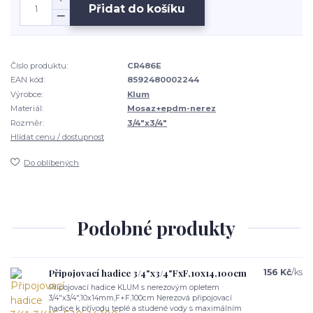
Přidat do košíku
Číslo produktu:
CR486E
EAN kód:
8592480002244
Výrobce:
Klum
Materiál:
Mosaz+epdm-nerez
Rozměr:
3/4"x3/4"
Hlídat cenu / dostupnost
Do oblíbených
Podobné produkty
Připojovací hadice 3/4"x3/4"FxF,10x14,100cm
156 Kč
/
ks
Připojovací hadice KLUM s nerezovým opletem
3/4"x3/4",10x14mm,F+F,100cm Nerezová připojovací
hadice k přívodu teplé a studené vody s maximálním