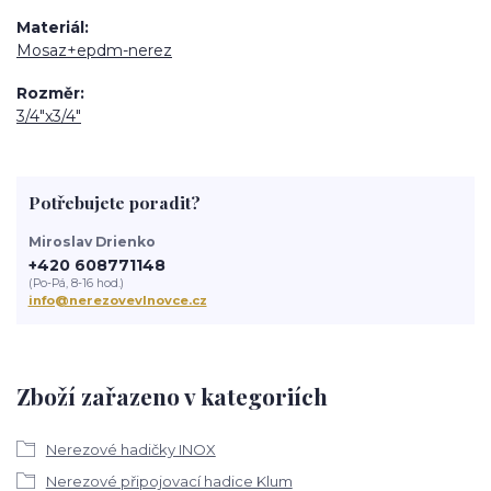
Materiál
Mosaz+epdm-nerez
Rozměr
3/4"x3/4"
Potřebujete poradit?
Miroslav Drienko
+420 608771148
(Po-Pá, 8-16 hod.)
info@nerezovevlnovce.cz
Zboží zařazeno v kategoriích
Nerezové hadičky INOX
Nerezové připojovací hadice Klum