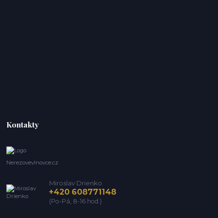
Kontakty
Nerezovevlnovce.cz
Miroslav Drienko
+420 608771148
(Po-Pá, 8-16 hod.)