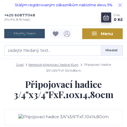
Stálým registrovaným zákazníkům nabízíme slevu 5%
+420 608771148
0
ks
0 Kč
(Po-Pá, 8-16 hod.)
Menu
Hledat
Úvod
Nerezové připojovací hadice Klum
Připojovací hadice
3/4"x3/4"FxF,10x14,80cm
Připojovací hadice
3/4"x3/4"FxF,10x14,80cm