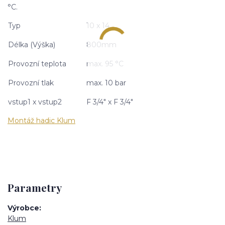
°C.
Typ
10 x 14
Délka (Výška)
800mm
Provozní teplota
max. 95 °C
Provozní tlak
max. 10 bar
vstup1 x vstup2
F 3/4" x F 3/4"
Montáž hadic Klum
Parametry
Výrobce
Klum