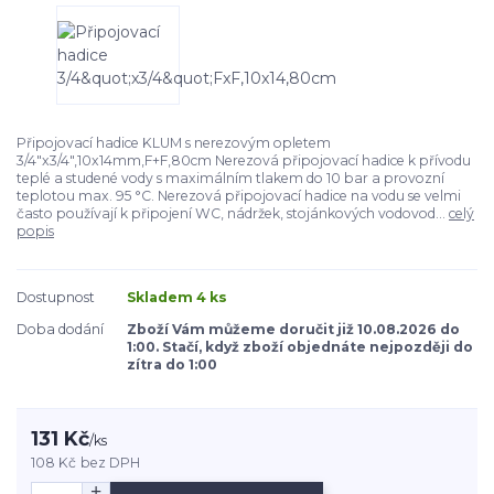
Připojovací hadice KLUM s nerezovým opletem
3/4"x3/4",10x14mm,F+F,80cm Nerezová připojovací hadice k přívodu
teplé a studené vody s maximálním tlakem do 10 bar a provozní
teplotou max. 95 °C. Nerezová připojovací hadice na vodu se velmi
často používají k připojení WC, nádržek, stojánkových vodovod...
celý
popis
Dostupnost
Skladem 4 ks
Doba dodání
Zboží Vám můžeme doručit již 10.08.2026 do
1:00. Stačí, když zboží objednáte nejpozději do
zítra do 1:00
131 Kč
/
ks
108 Kč
bez DPH