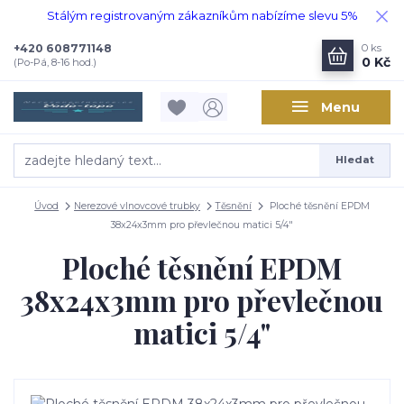
Stálým registrovaným zákazníkům nabízíme slevu 5%
+420 608771148
0
ks
0 Kč
(Po-Pá, 8-16 hod.)
Menu
Hledat
Úvod
Nerezové vlnovcové trubky
Těsnění
Ploché těsnění EPDM
38x24x3mm pro převlečnou matici 5/4"
Ploché těsnění EPDM
38x24x3mm pro převlečnou
matici 5/4"