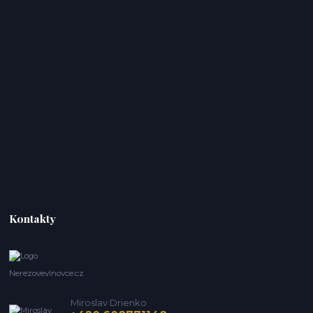
Kontakty
Nerezovevlnovce.cz
Miroslav Drienko