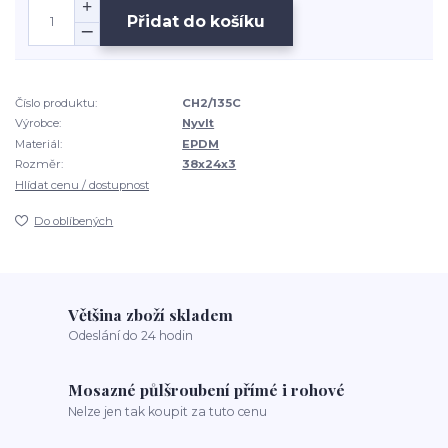
Přidat do košíku
Číslo produktu:
CH2/135C
Výrobce:
Nyvlt
Materiál:
EPDM
Rozměr:
38x24x3
Hlídat cenu / dostupnost
Do oblíbených
Většina zboží skladem
Odeslání do 24 hodin
Mosazné půlšroubení přímé i rohové
Nelze jen tak koupit za tuto cenu