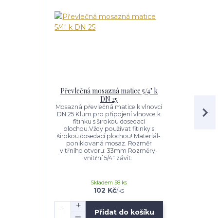
Převlečná mosazná matice 5/4" k
Převlečná 
DN 25
Mosazná převlečná matice k vlnovci
Nerezová 
DN 25 Klum pro připojení vlnovce k
nerezový v
fitinku s širokou dosedací
rozmě
plochou.Vždy používat fitinky s
širokou dosedací plochou! Materiál-
poniklovaná mosaz. Rozměr
vitřního otvoru: 33mm Rozměry-
vnitřní 5/4" závit.
Skladem 58 ks
102 Kč
/
ks
Přidat do košíku