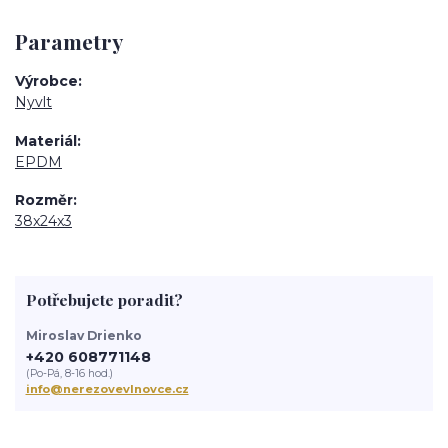
Parametry
Výrobce
Nyvlt
Materiál
EPDM
Rozměr
38x24x3
Potřebujete poradit?
Miroslav Drienko
+420 608771148
(Po-Pá, 8-16 hod.)
info@nerezovevlnovce.cz