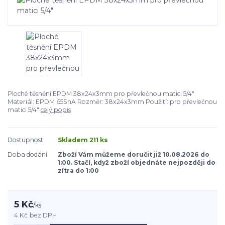
Ploché těsnění EPDM 38x24x3mm pro převlečnou matici 5/4"
Materiál: EPDM 65ShA Rozměr: 38x24x3mm Použití: pro převlečnou
matici 5/4"
celý popis
Dostupnost
Skladem 211 ks
Doba dodání
Zboží Vám můžeme doručit již 10.08.2026 do
1:00. Stačí, když zboží objednáte nejpozději do
zítra do 1:00
5 Kč
/
ks
4 Kč
bez DPH