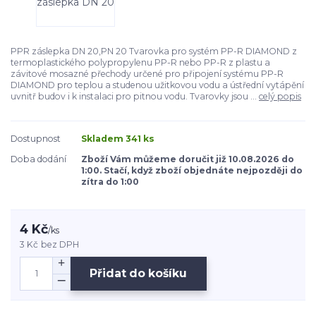
PPR záslepka DN 20,PN 20 Tvarovka pro systém PP-R DIAMOND z
termoplastického polypropylenu PP-R nebo PP-R z plastu a
závitové mosazné přechody určené pro připojení systému PP-R
DIAMOND pro teplou a studenou užitkovou vodu a ústřední vytápění
uvnitř budov i k instalaci pro pitnou vodu. Tvarovky jsou ...
celý popis
Dostupnost
Skladem 341 ks
Doba dodání
Zboží Vám můžeme doručit již 10.08.2026 do
1:00. Stačí, když zboží objednáte nejpozději do
zítra do 1:00
4 Kč
/
ks
3 Kč
bez DPH
Přidat do košíku