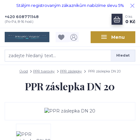
Stálým registrovaným zákazníkům nabízíme slevu 5%
+420 608771148
0
ks
0 Kč
(Po-Pá, 8-16 hod.)
Menu
Hledat
Úvod
PPR tvarovky
PPR záslepky
PPR záslepka DN 20
PPR záslepka DN 20