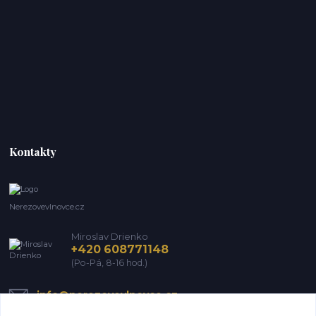
Kontakty
Nerezovevlnovce.cz
Miroslav Drienko
+420 608771148
(Po-Pá, 8-16 hod.)
info@nerezovevlnovce.cz