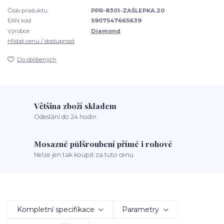
Číslo produktu:
PPR-8301-ZAŚLEPKA.20
EAN kód:
5907547665639
Výrobce:
Diamond
Hlídat cenu / dostupnost
Do oblíbených
Většina zboží skladem
Odeslání do 24 hodin
Mosazné půlšroubení přímé i rohové
Nelze jen tak koupit za tuto cenu
Kompletní specifikace
Parametry