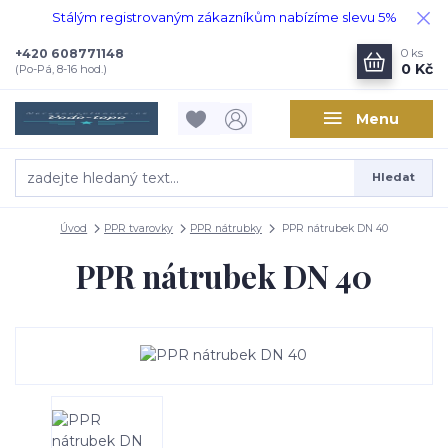
Stálým registrovaným zákazníkům nabízíme slevu 5%
+420 608771148
0
ks
0 Kč
(Po-Pá, 8-16 hod.)
Menu
Hledat
Úvod
PPR tvarovky
PPR nátrubky
PPR nátrubek DN 40
PPR nátrubek DN 40