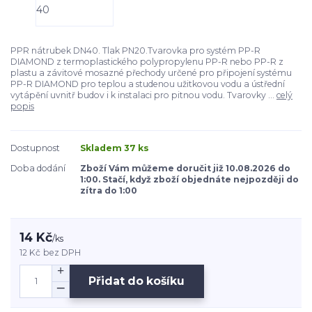
PPR nátrubek DN40. Tlak PN20.Tvarovka pro systém PP-R
DIAMOND z termoplastického polypropylenu PP-R nebo PP-R z
plastu a závitové mosazné přechody určené pro připojení systému
PP-R DIAMOND pro teplou a studenou užitkovou vodu a ústřední
vytápění uvnitř budov i k instalaci pro pitnou vodu. Tvarovky ...
celý
popis
Dostupnost
Skladem 37 ks
Doba dodání
Zboží Vám můžeme doručit již 10.08.2026 do
1:00. Stačí, když zboží objednáte nejpozději do
zítra do 1:00
14 Kč
/
ks
12 Kč
bez DPH
Přidat do košíku