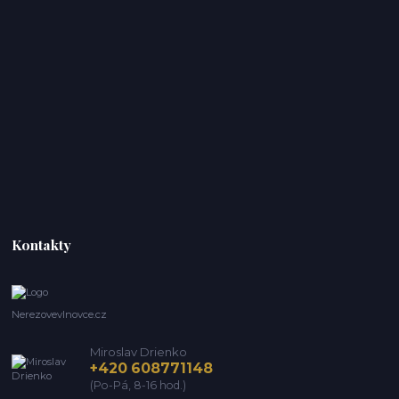
Kontakty
Nerezovevlnovce.cz
Miroslav Drienko
+420 608771148
(Po-Pá, 8-16 hod.)