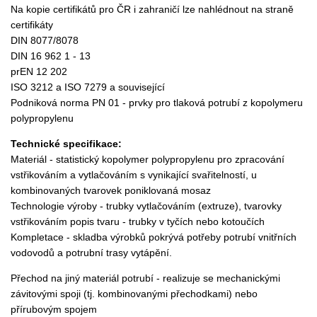
Na kopie certifikátů pro ČR i zahraničí lze nahlédnout na straně
certifikáty
DIN 8077/8078
DIN 16 962 1 - 13
prEN 12 202
ISO 3212 a ISO 7279 a související
Podniková norma PN 01 - prvky pro tlaková potrubí z kopolymeru
polypropylenu
Technické specifikace:
Materiál - statistický kopolymer polypropylenu pro zpracování
vstřikováním a vytlačováním s vynikající svařitelností, u
kombinovaných tvarovek poniklovaná mosaz
Technologie výroby - trubky vytlačováním (extruze), tvarovky
vstřikováním popis tvaru - trubky v tyčích nebo kotoučích
Kompletace - skladba výrobků pokrývá potřeby potrubí vnitřních
vodovodů a potrubní trasy vytápění.
Přechod na jiný materiál potrubí - realizuje se mechanickými
závitovými spoji (tj. kombinovanými přechodkami) nebo
přírubovým spojem