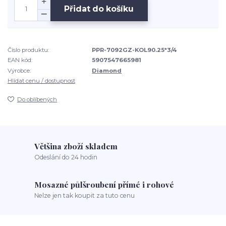
Přidat do košíku
Číslo produktu:
PPR-7092GZ-KOL90.25*3/4
EAN kód:
5907547665981
Výrobce:
Diamond
Hlídat cenu / dostupnost
Do oblíbených
Většina zboží skladem
Odeslání do 24 hodin
Mosazné půlšroubení přímé i rohové
Nelze jen tak koupit za tuto cenu