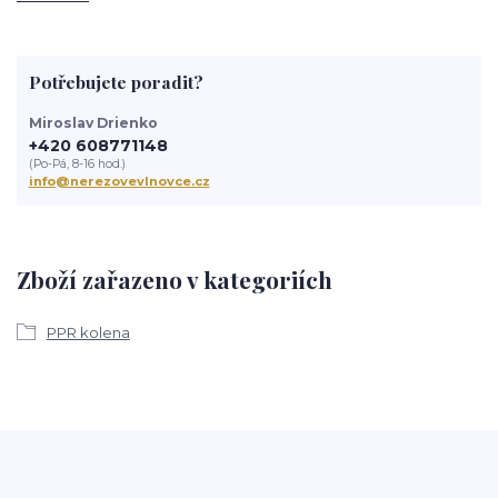
Potřebujete poradit?
Miroslav Drienko
+420 608771148
(Po-Pá, 8-16 hod.)
info@nerezovevlnovce.cz
Zboží zařazeno v kategoriích
PPR kolena