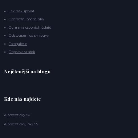
Jak nakupovat
Obchodní podmínky
Ochrana osobních údajů
Odstoupení od smlouvy
Fotogalerie
Doprava vratek
Nejčtenější na blogu
Kde nás najdete
Albrechtičky 56
Albrechtičky, 742 55