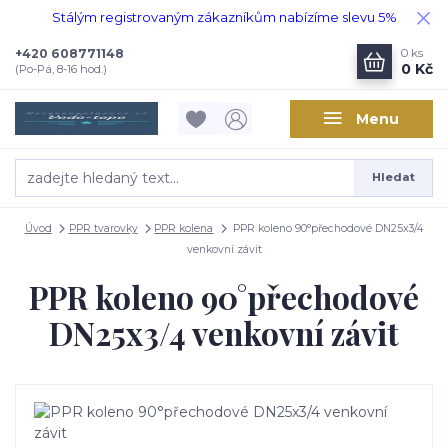
Stálým registrovaným zákazníkům nabízíme slevu 5%
+420 608771148
0
ks
0 Kč
(Po-Pá, 8-16 hod.)
Menu
Hledat
Úvod
PPR tvarovky
PPR kolena
PPR koleno 90°přechodové DN25x3/4
venkovní závit
PPR koleno 90°přechodové
DN25x3/4 venkovní závit