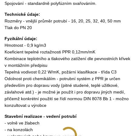
Spojování - standardně polyfúzním svařováním.
Technické údaje:
Rozměry - vnější průměr potrubí - 16, 20, 25, 32, 40, 50 mm
Tlak do PN 20
Fyzikální údaje:
Hmotnost - 0,9 kg/m3
Koeficient tepelné roztažnosti PPR 0,12mm/mK
Kombinace teplotního a tlakového zatížení dle pevnostních křivek
v montážním předpisu
Tepelná vodivost 0,22 W/mK, požární klasifikace - třída C3
Odolnost proti chemikáliím - potrubní systém z PPR je určen
především pro dopravu vody (pitné studené, teplé užitkové,
závlahové atd.) - je možné je použít i pro dopravu jiných medií,
přičemž konkrétní použití se řídí normou DIN 8078 Bb 1 - možno
konzultovat u výrobce
Stavební realizace - vedení potrubí
- volně ve žlabech
- na konzolách