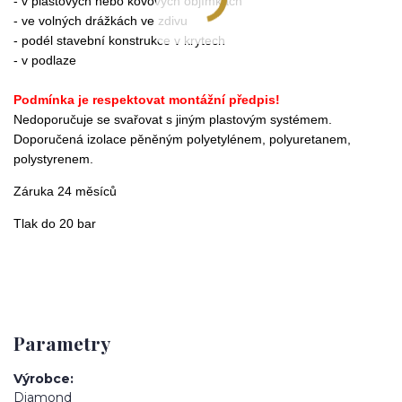
- v plastových nebo kovových objímkách
- ve volných drážkách ve zdivu
- podél stavební konstrukce v krytech
- v podlaze
Podmínka je respektovat montážní předpis!
Nedoporučuje se svařovat s jiným plastovým systémem.
Doporučená izolace pěněným polyetylénem, polyuretanem,
polystyrenem.
Záruka 24 měsíců
Tlak do 20 bar
Parametry
Výrobce
Diamond