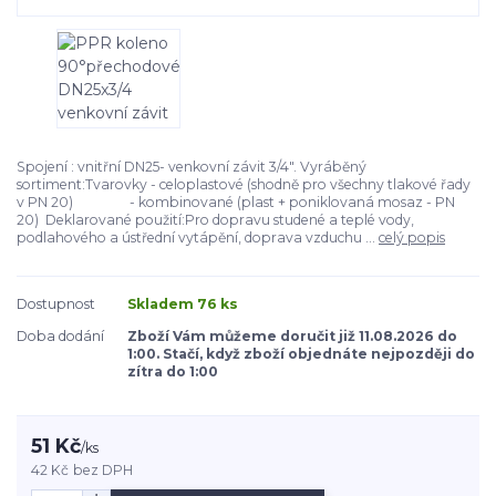
Spojení : vnitřní DN25- venkovní závit 3/4". Vyráběný
sortiment:Tvarovky - celoplastové (shodně pro všechny tlakové řady
v PN 20) - kombinované (plast + poniklovaná mosaz - PN
20) Deklarované použití:Pro dopravu studené a teplé vody,
podlahového a ústřední vytápění, doprava vzduchu ...
celý popis
Dostupnost
Skladem 76 ks
Doba dodání
Zboží Vám můžeme doručit již 11.08.2026 do
1:00. Stačí, když zboží objednáte nejpozději do
zítra do 1:00
51 Kč
/
ks
42 Kč
bez DPH