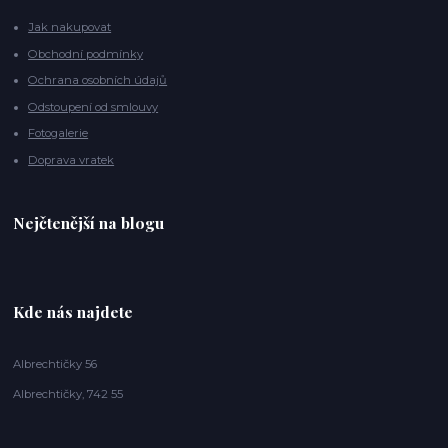
Jak nakupovat
Obchodní podmínky
Ochrana osobních údajů
Odstoupení od smlouvy
Fotogalerie
Doprava vratek
Nejčtenější na blogu
Kde nás najdete
Albrechtičky 56
Albrechtičky, 742 55