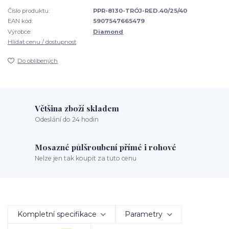
Číslo produktu:
PPR-8130-TRÓJ-RED.40/25/40
EAN kód:
5907547665479
Výrobce:
Diamond
Hlídat cenu / dostupnost
Do oblíbených
Většina zboží skladem
Odeslání do 24 hodin
Mosazné půlšroubení přímé i rohové
Nelze jen tak koupit za tuto cenu
Kompletní specifikace
Parametry