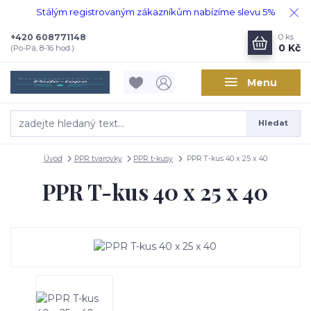
Stálým registrovaným zákazníkům nabízíme slevu 5%
+420 608771148
0
ks
0 Kč
(Po-Pá, 8-16 hod.)
Menu
Hledat
Úvod
PPR tvarovky
PPR t-kusy
PPR T-kus 40 x 25 x 40
PPR T-kus 40 x 25 x 40