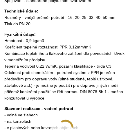
Spojování - standardně polyfúzním svařováním.
Technické údaje:
Rozměry - vnější průměr potrubí - 16, 20, 25, 32, 40, 50 mm
Tlak do PN 20
Fyzikální údaje:
Hmotnost - 0,9 kg/m3
Koeficient tepelné roztažnosti PPR 0,12mm/mK
Kombinace teplotního a tlakového zatížení dle pevnostních křivek
v montážním předpisu
Tepelná vodivost 0,22 W/mK, požární klasifikace - třída C3
Odolnost proti chemikáliím - potrubní systém z PPR je určen
především pro dopravu vody (pitné studené, teplé užitkové,
závlahové atd.) - je možné je použít i pro dopravu jiných medií,
přičemž konkrétní použití se řídí normou DIN 8078 Bb 1 - možno
konzultovat u výrobce
Stavební realizace - vedení potrubí
- volně ve žlabech
- na konzolách
- v plastových nebo kovových objímkách